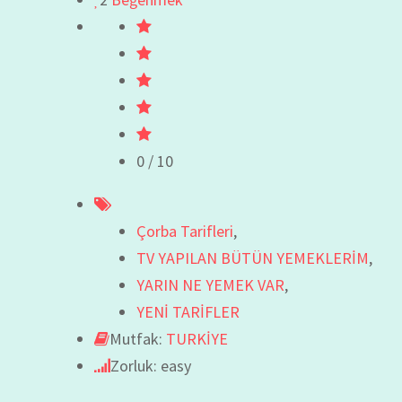
0
/ 10
Çorba Tarifleri
,
TV YAPILAN BÜTÜN YEMEKLERİM
,
YARIN NE YEMEK VAR
,
YENİ TARİFLER
Mutfak:
TURKİYE
Zorluk: easy