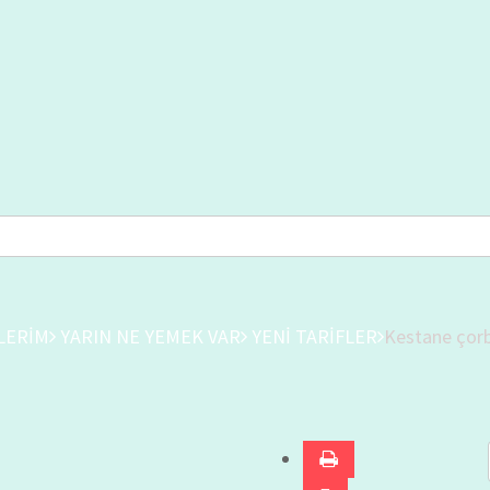
LERİM
YARIN NE YEMEK VAR
YENİ TARİFLER
Kestane çorba