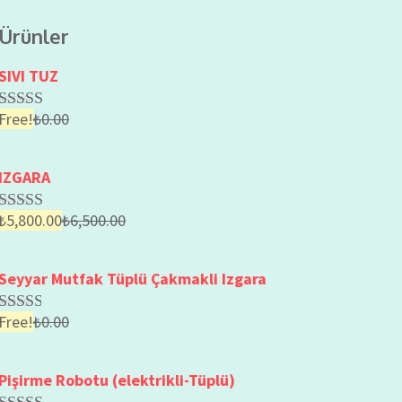
Ürünler
SIVI TUZ
Free!
₺
0.00
Rated
2.56
out of
5
IZGARA
₺
5,800.00
₺
6,500.00
Rated
2.64
out of
5
Seyyar Mutfak Tüplü Çakmakli Izgara
Free!
₺
0.00
Rated
2.51
out of
5
Pişirme Robotu (elektrikli-Tüplü)