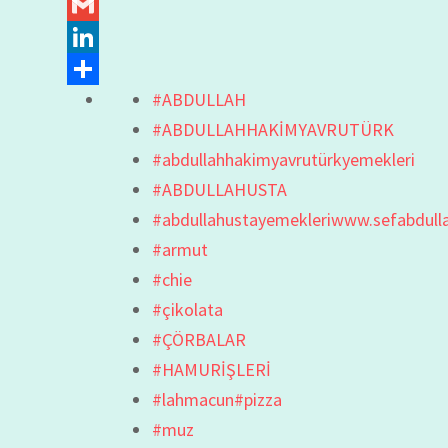
Gmail
LinkedIn
#ABDULLAH
Share
#ABDULLAHHAKİMYAVRUTÜRK
#abdullahhakimyavrutürkyemekleri
#ABDULLAHUSTA
#abdullahustayemekleriwww.sefabdull
#armut
#chie
#çikolata
#ÇÖRBALAR
#HAMURİŞLERİ
#lahmacun#pizza
#muz