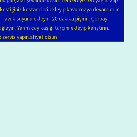
çük parçalar şeklinde kesin. Tencereye tereyağını alıp
k kestiğiniz kestaneleri ekleyip kavurmaya devam edin.
. Tavuk suyunu ekleyin. 20 dakika pişirin. Çorbayı
layın. Yarım çay kaşığı tarçını ekleyip karıştırın.
p servis yapın.afiyet olsun