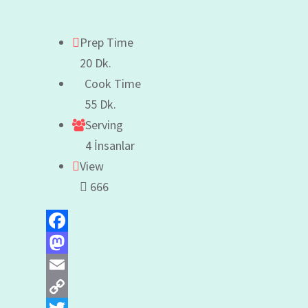
Prep Time
20 Dk.
Cook Time
55 Dk.
Serving
4 İnsanlar
View
666
Facebook
Mastodon
Email