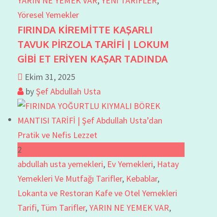
YARIN NE YEMEK VAR
,
YENİ TARİFLER
,
Yöresel Yemekler
FIRINDA KİREMİTTE KAŞARLI
TAVUK PİRZOLA TARİFİ | LOKUM
GİBİ ET ERİYEN KAŞAR TADINDA
Ekim 31, 2025
by
Şef Abdullah Usta
2
abdullah usta yemekleri
,
Ev Yemekleri
,
Hatay
Yemekleri Ve Mutfağı Tarifler
,
Kebablar
,
Lokanta ve Restoran Kafe ve Otel Yemekleri
Tarifi
,
Tüm Tarifler
,
YARIN NE YEMEK VAR
,