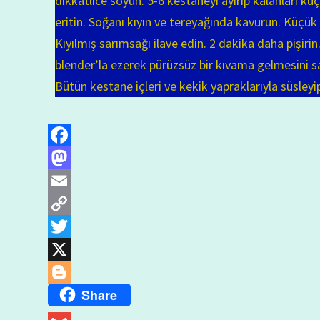
dikkatlice soyun. 5-6 kestaneyi ayırıp kalanları kü
eritin. Soğanı kıyın ve tereyağında kavurun. Küçü
Kıyılmış sarımsağı ilave edin. 2 dakika daha pişirin
blender’la ezerek pürüzsüz bir kıvama gelmesini sağ
Bütün kestane içleri ve kekik yapraklarıyla süsleyi
Facebook
Mastodon
Email
Copy
Link
Twitter
X
Share
Blogger