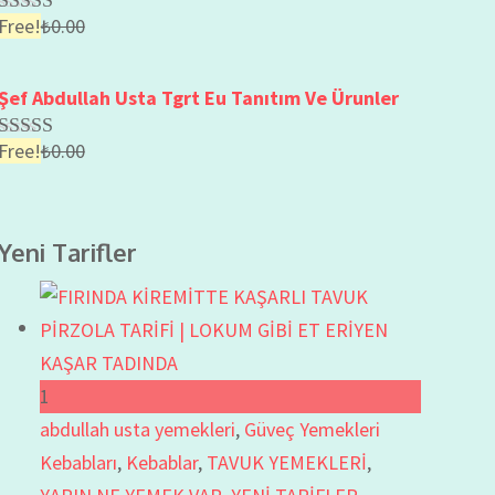
Free!
₺
0.00
Rated
2.57
out of
5
Şef Abdullah Usta Tgrt Eu Tanıtım Ve Ürunler
Free!
₺
0.00
Rated
2.66
out of
5
Yeni Tarifler
1
abdullah usta yemekleri
,
Güveç Yemekleri
Kebabları
,
Kebablar
,
TAVUK YEMEKLERİ
,