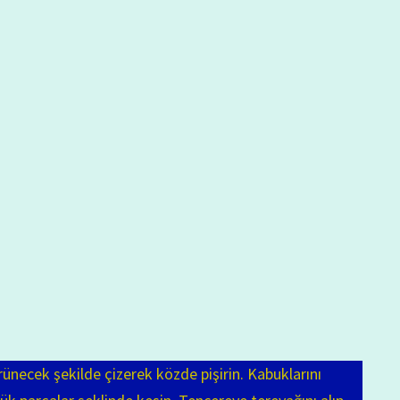
ünecek şekilde çizerek közde pişirin. Kabuklarını