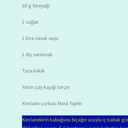
30 g tereyağı
1 soğan
1 litre tavuk suyu
1 diş sarımsak
Taze kekik
Yarım çay kaşığı tarçın
Kestane çorbası Nasıl Yapılır
Kestanelerin kabuğunu bıçağın ucuyla iç kabuk gör