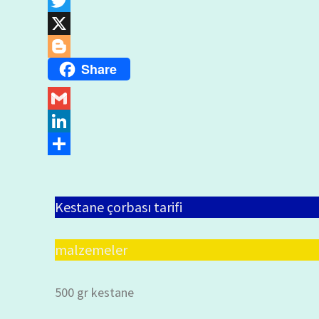
Copy
Link
Twitter
X
Share
Blogger
Gmail
LinkedIn
Share
Kestane çorbası tarifi
malzemeler
500 gr kestane