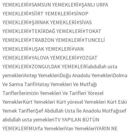
YEMEKLERİ
#SAMSUN YEMEKLERİ
#ŞANLI URFA
YEMEKLERİ
#SİİRT YEMEKLERİ
#SİNOP
YEMEKLERİ
#ŞIRNAK YEMEKLERİ
#SİVAS
YEMEKLERİ
#TEKİRDAĞ YEMEKLERİ
#TOKAT
YEMEKLERİ
#TRABZON YEMEKLERİ
#TUNCELİ
YEMEKLERİ
#UŞAK YEMEKLERİ
#VAN
YEMEKLERİ
#YALOVA YEMEKLERİ
#YOZGAT
YEMEKLERİ
#ZONGULDAK YEMEKLERİ
abdullah usta
yemekleri
Antep Yemekleri
Doğu Anadolu Yemekleri
Dolma
Ve Sarma Tarifi
Hatay Yemekleri Ve Mutfağı
Tarifler
İlerimizin Yemekleri Ve Tarifleri Yöresel
Yemekler
Kürt Yemekleri Kürt yöresel Yemekleri Kürt Eski
Yemek Tarifleri
Şef Abdullah Usta İle Anadolu Mutfağı
sef
abdullah usta yemekleri
TV YAPILAN BÜTÜN
YEMEKLERİM
Urfa Yemekleri
Van Yemekleri
YARIN NE