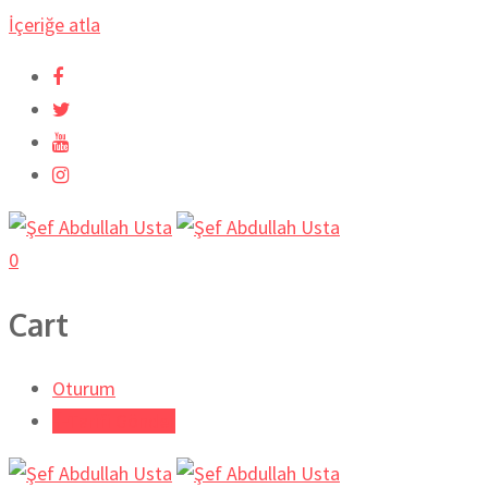
İçeriğe atla
0
Cart
Oturum
Tarifi Gönder