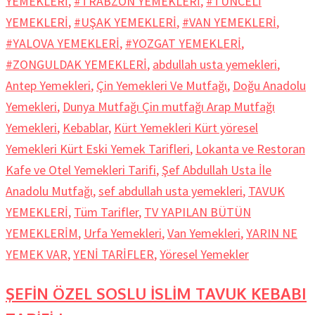
YEMEKLERİ
,
#TRABZON YEMEKLERİ
,
#TUNCELİ
YEMEKLERİ
,
#UŞAK YEMEKLERİ
,
#VAN YEMEKLERİ
,
#YALOVA YEMEKLERİ
,
#YOZGAT YEMEKLERİ
,
#ZONGULDAK YEMEKLERİ
,
abdullah usta yemekleri
,
Antep Yemekleri
,
Çin Yemekleri Ve Mutfağı
,
Doğu Anadolu
Yemekleri
,
Dunya Mutfağı Çin mutfağı Arap Mutfağı
Yemekleri
,
Kebablar
,
Kürt Yemekleri Kürt yöresel
Yemekleri Kürt Eski Yemek Tarifleri
,
Lokanta ve Restoran
Kafe ve Otel Yemekleri Tarifi
,
Şef Abdullah Usta İle
Anadolu Mutfağı
,
sef abdullah usta yemekleri
,
TAVUK
YEMEKLERİ
,
Tüm Tarifler
,
TV YAPILAN BÜTÜN
YEMEKLERİM
,
Urfa Yemekleri
,
Van Yemekleri
,
YARIN NE
YEMEK VAR
,
YENİ TARİFLER
,
Yöresel Yemekler
ŞEFİN ÖZEL SOSLU İSLİM TAVUK KEBABI