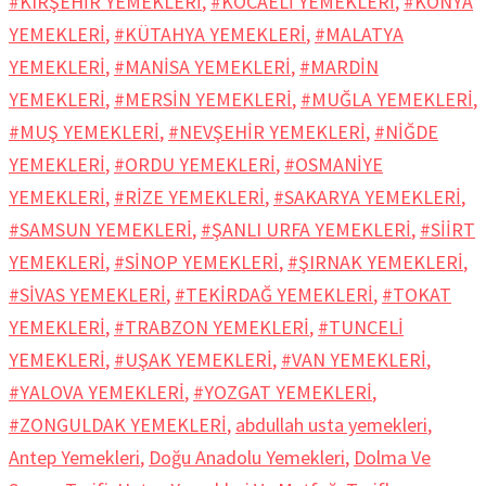
#KIRŞEHİR YEMEKLERİ
,
#KOCAELİ YEMEKLERİ
,
#KONYA
YEMEKLERİ
,
#KÜTAHYA YEMEKLERİ
,
#MALATYA
YEMEKLERİ
,
#MANİSA YEMEKLERİ
,
#MARDİN
YEMEKLERİ
,
#MERSİN YEMEKLERİ
,
#MUĞLA YEMEKLERİ
,
#MUŞ YEMEKLERİ
,
#NEVŞEHİR YEMEKLERİ
,
#NİĞDE
YEMEKLERİ
,
#ORDU YEMEKLERİ
,
#OSMANİYE
YEMEKLERİ
,
#RİZE YEMEKLERİ
,
#SAKARYA YEMEKLERİ
,
#SAMSUN YEMEKLERİ
,
#ŞANLI URFA YEMEKLERİ
,
#SİİRT
YEMEKLERİ
,
#SİNOP YEMEKLERİ
,
#ŞIRNAK YEMEKLERİ
,
#SİVAS YEMEKLERİ
,
#TEKİRDAĞ YEMEKLERİ
,
#TOKAT
YEMEKLERİ
,
#TRABZON YEMEKLERİ
,
#TUNCELİ
YEMEKLERİ
,
#UŞAK YEMEKLERİ
,
#VAN YEMEKLERİ
,
#YALOVA YEMEKLERİ
,
#YOZGAT YEMEKLERİ
,
#ZONGULDAK YEMEKLERİ
,
abdullah usta yemekleri
,
Antep Yemekleri
,
Doğu Anadolu Yemekleri
,
Dolma Ve