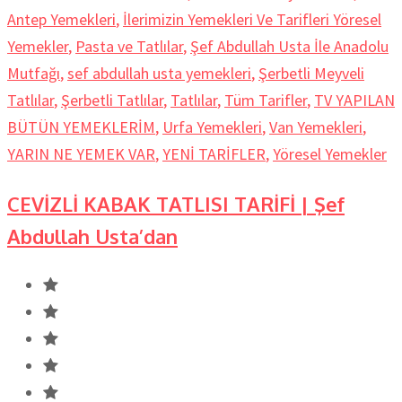
Antep Yemekleri
,
İlerimizin Yemekleri Ve Tarifleri Yöresel
Yemekler
,
Pasta ve Tatlılar
,
Şef Abdullah Usta İle Anadolu
Mutfağı
,
sef abdullah usta yemekleri
,
Şerbetli Meyveli
Tatlılar
,
Şerbetli Tatlılar
,
Tatlılar
,
Tüm Tarifler
,
TV YAPILAN
BÜTÜN YEMEKLERİM
,
Urfa Yemekleri
,
Van Yemekleri
,
YARIN NE YEMEK VAR
,
YENİ TARİFLER
,
Yöresel Yemekler
CEVİZLİ KABAK TATLISI TARİFİ | Şef
Abdullah Usta’dan