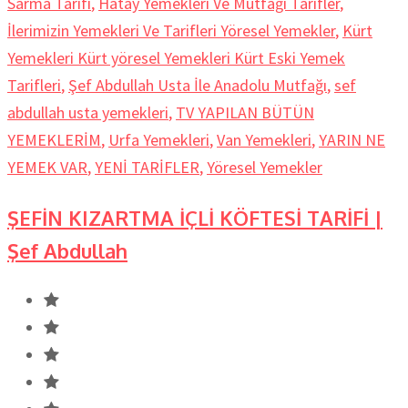
Sarma Tarifi
,
Hatay Yemekleri Ve Mutfağı Tarifler
,
İlerimizin Yemekleri Ve Tarifleri Yöresel Yemekler
,
Kürt
Yemekleri Kürt yöresel Yemekleri Kürt Eski Yemek
Tarifleri
,
Şef Abdullah Usta İle Anadolu Mutfağı
,
sef
abdullah usta yemekleri
,
TV YAPILAN BÜTÜN
YEMEKLERİM
,
Urfa Yemekleri
,
Van Yemekleri
,
YARIN NE
YEMEK VAR
,
YENİ TARİFLER
,
Yöresel Yemekler
ŞEFİN KIZARTMA İÇLİ KÖFTESİ TARİFİ |
Şef Abdullah