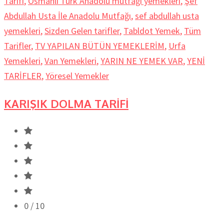
Tarifi
,
Osmanlı Türk Anadolu mutfağı yemekleri
,
Şef
Abdullah Usta İle Anadolu Mutfağı
,
sef abdullah usta
yemekleri
,
Sizden Gelen tarifler
,
Tabldot Yemek
,
Tüm
Tarifler
,
TV YAPILAN BÜTÜN YEMEKLERİM
,
Urfa
Yemekleri
,
Van Yemekleri
,
YARIN NE YEMEK VAR
,
YENİ
TARİFLER
,
Yöresel Yemekler
KARIŞIK DOLMA TARİFİ
0
/ 10