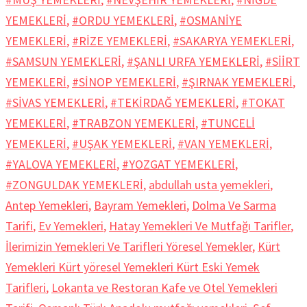
YEMEKLERİ
,
#ORDU YEMEKLERİ
,
#OSMANİYE
YEMEKLERİ
,
#RİZE YEMEKLERİ
,
#SAKARYA YEMEKLERİ
,
#SAMSUN YEMEKLERİ
,
#ŞANLI URFA YEMEKLERİ
,
#SİİRT
YEMEKLERİ
,
#SİNOP YEMEKLERİ
,
#ŞIRNAK YEMEKLERİ
,
#SİVAS YEMEKLERİ
,
#TEKİRDAĞ YEMEKLERİ
,
#TOKAT
YEMEKLERİ
,
#TRABZON YEMEKLERİ
,
#TUNCELİ
YEMEKLERİ
,
#UŞAK YEMEKLERİ
,
#VAN YEMEKLERİ
,
#YALOVA YEMEKLERİ
,
#YOZGAT YEMEKLERİ
,
#ZONGULDAK YEMEKLERİ
,
abdullah usta yemekleri
,
Antep Yemekleri
,
Bayram Yemekleri
,
Dolma Ve Sarma
Tarifi
,
Ev Yemekleri
,
Hatay Yemekleri Ve Mutfağı Tarifler
,
İlerimizin Yemekleri Ve Tarifleri Yöresel Yemekler
,
Kürt
Yemekleri Kürt yöresel Yemekleri Kürt Eski Yemek
Tarifleri
,
Lokanta ve Restoran Kafe ve Otel Yemekleri