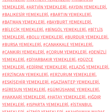
YEMEKLERİ
,
#ARTVİN YEMEKLERİ
,
#AYDIN YEMEKLERİ
,
#BALIKESİR YEMEKLERİ
,
#BARTIN YEMEKLERİ
,
#BATMAN YEMEKLERİ
,
#BAYBURT YEMEKLERİ
,
#BİLECİK YEMEKLERİ
,
#BİNGÖL YEMEKLERİ
,
#BİTLİS
YEMEKLERİ
,
#BOLU YEMEKLERİ
,
#BURDUR YEMEKLERİ
,
#BURSA YEMEKLERİ
,
#ÇANAKKALE YEMEKLERİ
,
#ÇANKIRI YEMEKLERİ
,
#ÇORUM YEMEKLERİ
,
#DENİZLİ
YEMEKLERİ
,
#DİYARBAKIR YEMEKLERİ
,
#DÜZCE
YEMEKLERİ
,
#EDİRNE YEMEKLERİ
,
#ELAZIĞ YEMEKLERİ
,
#ERZİNCAN YEMEKLERİ
,
#ERZURUM YEMEKLERİ
,
#ESKİŞEHİR YEMEKLERİ
,
#GAZİANTEP YEMEKLERİ
,
#GİRESUN YEMEKLERİ
,
#GÜMÜŞHANE YEMEKLERİ
,
#HAKKARİ YEMEKLERİ
,
#HATAY YEMEKLERİ
,
#IĞDIR
YEMEKLERİ
,
#ISPARTA YEMEKLERİ
,
#İSTANBUL
YEMEKLERİ
,
#İZMİR YEMEKLERİ
,
#KAHRAMAN MARAŞ