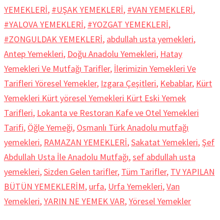
YEMEKLERİ
,
#UŞAK YEMEKLERİ
,
#VAN YEMEKLERİ
,
#YALOVA YEMEKLERİ
,
#YOZGAT YEMEKLERİ
,
#ZONGULDAK YEMEKLERİ
,
abdullah usta yemekleri
,
Antep Yemekleri
,
Doğu Anadolu Yemekleri
,
Hatay
Yemekleri Ve Mutfağı Tarifler
,
İlerimizin Yemekleri Ve
Tarifleri Yöresel Yemekler
,
Izgara Çeşitleri
,
Kebablar
,
Kürt
Yemekleri Kürt yöresel Yemekleri Kürt Eski Yemek
Tarifleri
,
Lokanta ve Restoran Kafe ve Otel Yemekleri
Tarifi
,
Öğle Yemeği
,
Osmanlı Türk Anadolu mutfağı
yemekleri
,
RAMAZAN YEMEKLERİ
,
Sakatat Yemekleri
,
Şef
Abdullah Usta İle Anadolu Mutfağı
,
sef abdullah usta
yemekleri
,
Sizden Gelen tarifler
,
Tüm Tarifler
,
TV YAPILAN
BÜTÜN YEMEKLERİM
,
urfa
,
Urfa Yemekleri
,
Van
Yemekleri
,
YARIN NE YEMEK VAR
,
Yöresel Yemekler