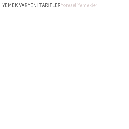
YEMEK VAR
YENİ TARİFLER
Yöresel Yemekler