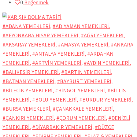
0
Beğenmek
#ADANA YEMEKLERİ
,
#ADIYAMAN YEMEKLERİ
,
#AFYONKARA HİSAR YEMEKLERİ
,
#AĞRI YEMEKLERİ
,
#AKSARAY YEMEKLERİ
,
#AMASYA YEMEKLERİ
,
#ANKARA
YEMEKLERİ
,
#ANTALYA YEMEKLERİ
,
#ARDAHAN
YEMEKLERİ
,
#ARTVİN YEMEKLERİ
,
#AYDIN YEMEKLERİ
,
#BALIKESİR YEMEKLERİ
,
#BARTIN YEMEKLERİ
,
#BATMAN YEMEKLERİ
,
#BAYBURT YEMEKLERİ
,
#BİLECİK YEMEKLERİ
,
#BİNGÖL YEMEKLERİ
,
#BİTLİS
YEMEKLERİ
,
#BOLU YEMEKLERİ
,
#BURDUR YEMEKLERİ
,
#BURSA YEMEKLERİ
,
#ÇANAKKALE YEMEKLERİ
,
#ÇANKIRI YEMEKLERİ
,
#ÇORUM YEMEKLERİ
,
#DENİZLİ
YEMEKLERİ
,
#DİYARBAKIR YEMEKLERİ
,
#DÜZCE
YEMEKLERİ
,
#EDİRNE YEMEKLERİ
,
#ELAZIĞ YEMEKLERİ
,