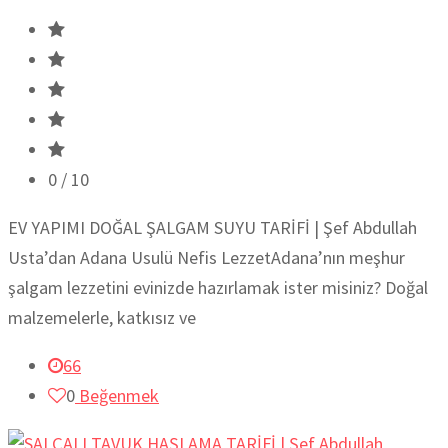
0
/ 10
EV YAPIMI DOĞAL ŞALGAM SUYU TARİFİ | Şef Abdullah
Usta’dan Adana Usulü Nefis LezzetAdana’nın meşhur
şalgam lezzetini evinizde hazırlamak ister misiniz? Doğal
malzemelerle, katkısız ve
66
0
Beğenmek