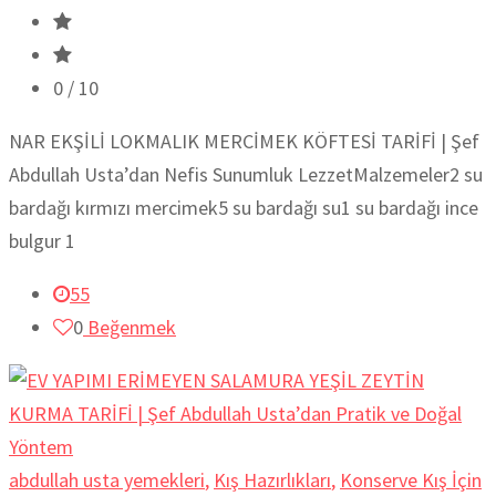
0
/ 10
NAR EKŞİLİ LOKMALIK MERCİMEK KÖFTESİ TARİFİ | Şef
Abdullah Usta’dan Nefis Sunumluk LezzetMalzemeler2 su
bardağı kırmızı mercimek5 su bardağı su1 su bardağı ince
bulgur 1
55
0
Beğenmek
abdullah usta yemekleri
,
Kış Hazırlıkları
,
Konserve Kış İçin