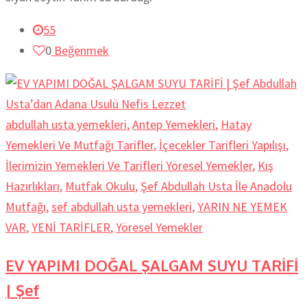
55
0
Beğenmek
abdullah usta yemekleri
,
Antep Yemekleri
,
Hatay
Yemekleri Ve Mutfağı Tarifler
,
İçecekler Tarifleri Yapılışı
,
İlerimizin Yemekleri Ve Tarifleri Yöresel Yemekler
,
Kış
Hazırlıkları
,
Mutfak Okulu
,
Şef Abdullah Usta İle Anadolu
Mutfağı
,
sef abdullah usta yemekleri
,
YARIN NE YEMEK
VAR
,
YENİ TARİFLER
,
Yöresel Yemekler
EV YAPIMI DOĞAL ŞALGAM SUYU TARİFİ
| Şef