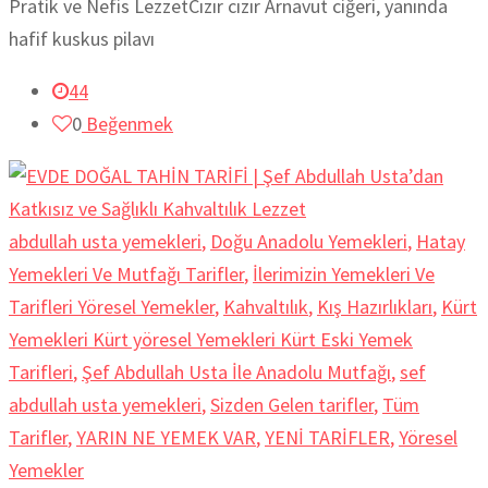
Pratik ve Nefis LezzetCızır cızır Arnavut ciğeri, yanında
hafif kuskus pilavı
44
0
Beğenmek
abdullah usta yemekleri
,
Doğu Anadolu Yemekleri
,
Hatay
Yemekleri Ve Mutfağı Tarifler
,
İlerimizin Yemekleri Ve
Tarifleri Yöresel Yemekler
,
Kahvaltılık
,
Kış Hazırlıkları
,
Kürt
Yemekleri Kürt yöresel Yemekleri Kürt Eski Yemek
Tarifleri
,
Şef Abdullah Usta İle Anadolu Mutfağı
,
sef
abdullah usta yemekleri
,
Sizden Gelen tarifler
,
Tüm
Tarifler
,
YARIN NE YEMEK VAR
,
YENİ TARİFLER
,
Yöresel
Yemekler