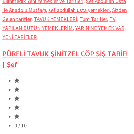
Bilinmedik Yeni Yemekler Ve Tarifleri
,
Şef Abdullah Usta
İle Anadolu Mutfağı
,
sef abdullah usta yemekleri
,
Sizden
Gelen tarifler
,
TAVUK YEMEKLERİ
,
Tüm Tarifler
,
TV
YAPILAN BÜTÜN YEMEKLERİM
,
YARIN NE YEMEK VAR
,
YENİ TARİFLER
PÜRELİ TAVUK ŞİNİTZEL ÇÖP ŞİŞ TARİFİ
| Şef
0
/ 10