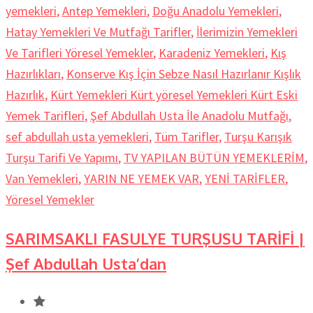
yemekleri
,
Antep Yemekleri
,
Doğu Anadolu Yemekleri
,
Hatay Yemekleri Ve Mutfağı Tarifler
,
İlerimizin Yemekleri
Ve Tarifleri Yöresel Yemekler
,
Karadeniz Yemekleri
,
Kış
Hazırlıkları
,
Konserve Kış İçin Sebze Nasıl Hazırlanır Kışlık
Hazırlık
,
Kürt Yemekleri Kürt yöresel Yemekleri Kürt Eski
Yemek Tarifleri
,
Şef Abdullah Usta İle Anadolu Mutfağı
,
sef abdullah usta yemekleri
,
Tüm Tarifler
,
Turşu Karışık
Turşu Tarifi Ve Yapımı
,
TV YAPILAN BÜTÜN YEMEKLERİM
,
Van Yemekleri
,
YARIN NE YEMEK VAR
,
YENİ TARİFLER
,
Yöresel Yemekler
SARIMSAKLI FASULYE TURŞUSU TARİFİ |
Şef Abdullah Usta’dan