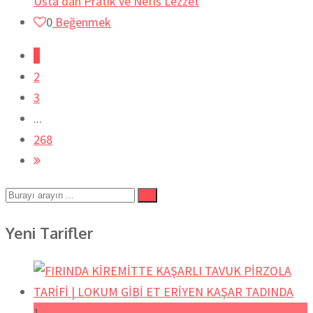
Usta’dan Pratik ve Nefis Lezzet
0
Beğenmek
1
2
3
...
268
Yeni Tarifler
1