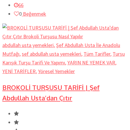
66
0
Beğenmek
abdullah usta yemekleri
,
Şef Abdullah Usta İle Anadolu
Mutfağı
,
sef abdullah usta yemekleri
,
Tüm Tarifler
,
Turşu
Karışık Turşu Tarifi Ve Yapımı
,
YARIN NE YEMEK VAR
,
YENİ TARİFLER
,
Yöresel Yemekler
BROKOLİ TURŞUSU TARİFİ | Şef
Abdullah Usta’dan Çıtır