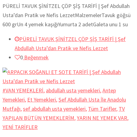
PÜRELİ TAVUK ŞİNİTZEL ÇÖP ŞİŞ TARİFİ | Şef Abdullah
Usta’dan Pratik ve Nefis LezzetMalzemelerTavuk göğsü
600 grUn 4 yemek kaşığıYumurta 2 adetGaleta unu 1 su
PÜRELİ TAVUK ŞİNİTZEL ÇÖP ŞİŞ TARİFİ | Şef
Abdullah Usta’dan Pratik ve Nefis Lezzet
0
Beğenmek
#VAN YEMEKLERİ
,
abdullah usta yemekleri
,
Antep
Yemekleri
,
Et Yemekleri
,
Şef Abdullah Usta İle Anadolu
Mutfağı
,
sef abdullah usta yemekleri
,
Tüm Tarifler
,
TV
YAPILAN BÜTÜN YEMEKLERİM
,
YARIN NE YEMEK VAR
,
YENİ TARİFLER