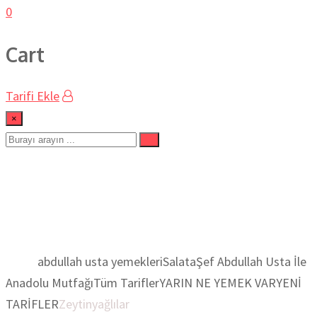
0
Cart
Tarifi Ekle
×
Şef Abdullah Usta İle
Anadolu Mutfağı
Ev
abdullah usta yemekleri
Salata
Şef Abdullah Usta İle
Anadolu Mutfağı
Tüm Tarifler
YARIN NE YEMEK VAR
YENİ
TARİFLER
Zeytinyağlılar