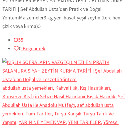
EV YAPIMI ERİMEYEN SALAMURA YEŞİL ZEYTİN KURMA
TARİFİ | Şef Abdullah Usta’dan Pratik ve Doğal
YöntemMalzemeler3 kg yeni hasat yeşil zeytin (tercihen
çizik veya kırma)5
55
0
Beğenmek
abdullah usta yemekleri
,
Kahvaltılık
,
Kış Hazırlıkları
,
Konserve Kış İçin Sebze Nasıl Hazırlanır Kışlık Hazırlık
,
Şef
Abdullah Usta İle Anadolu Mutfağı
,
sef abdullah usta
yemekleri
,
Tüm Tarifler
,
Turşu Karışık Turşu Tarifi Ve
Yapımı
,
YARIN NE YEMEK VAR
,
YENİ TARİFLER
,
Yöresel