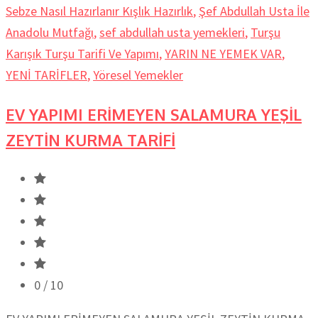
Sebze Nasıl Hazırlanır Kışlık Hazırlık
,
Şef Abdullah Usta İle
Anadolu Mutfağı
,
sef abdullah usta yemekleri
,
Turşu
Karışık Turşu Tarifi Ve Yapımı
,
YARIN NE YEMEK VAR
,
YENİ TARİFLER
,
Yöresel Yemekler
EV YAPIMI ERİMEYEN SALAMURA YEŞİL
ZEYTİN KURMA TARİFİ
0
/ 10