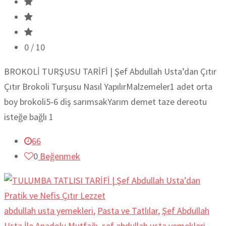
0
/ 10
BROKOLİ TURŞUSU TARİFİ | Şef Abdullah Usta’dan Çıtır
Çıtır Brokoli Turşusu Nasıl YapılırMalzemeler1 adet orta
boy brokoli5-6 diş sarımsakYarım demet taze dereotu
isteğe bağlı 1
66
0
Beğenmek
abdullah usta yemekleri
,
Pasta ve Tatlılar
,
Şef Abdullah
Usta İle Anadolu Mutfağı
,
sef abdullah usta yemekleri
,