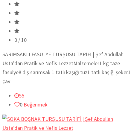
0
/ 10
SARIMSAKLI FASULYE TURŞUSU TARİFİ | Şef Abdullah
Usta’dan Pratik ve Nefis LezzetMalzemeler1 kg taze
fasulye8 diş sarımsak 1 tatlı kaşığı tuz1 tatlı kaşığı şeker1
çay
55
0
Beğenmek