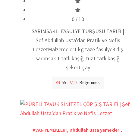
0
/ 10
SARIMSAKLI FASULYE TURŞUSU TARİFİ |
Şef Abdullah Usta’dan Pratik ve Nefis
LezzetMalzemeler1 kg taze fasulye8 diş
sarımsak 1 tatlı kaşığı tuz1 tatlı kaşığı
şeker1 çay
55
0
Beğenmek
#VAN YEMEKLERİ
,
abdullah usta yemekleri
,