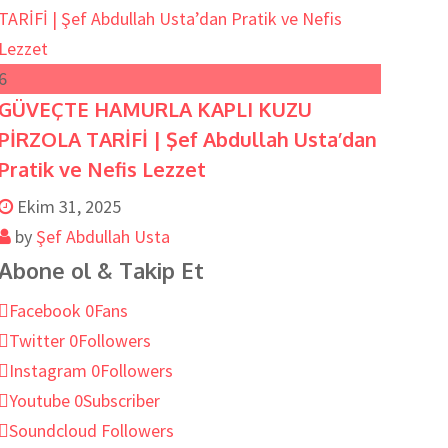
6
GÜVEÇTE HAMURLA KAPLI KUZU
PİRZOLA TARİFİ | Şef Abdullah Usta’dan
Pratik ve Nefis Lezzet
Ekim 31, 2025
by
Şef Abdullah Usta
Abone ol & Takip Et
Facebook
0
Fans
Twitter
0
Followers
Instagram
0
Followers
Youtube
0
Subscriber
Soundcloud
Followers