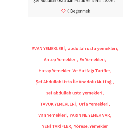
Şef Abdullah Usta’dan Pratik Ve Nefis Lezzet
0
Beğenmek
#VAN YEMEKLERİ
,
abdullah usta yemekleri
,
Antep Yemekleri
,
Ev Yemekleri
,
Hatay Yemekleri Ve Mutfağı Tarifler
,
Şef Abdullah Usta İle Anadolu Mutfağı
,
sef abdullah usta yemekleri
,
TAVUK YEMEKLERİ
,
Urfa Yemekleri
,
Van Yemekleri
,
YARIN NE YEMEK VAR
,
YENİ TARİFLER
,
Yöresel Yemekler