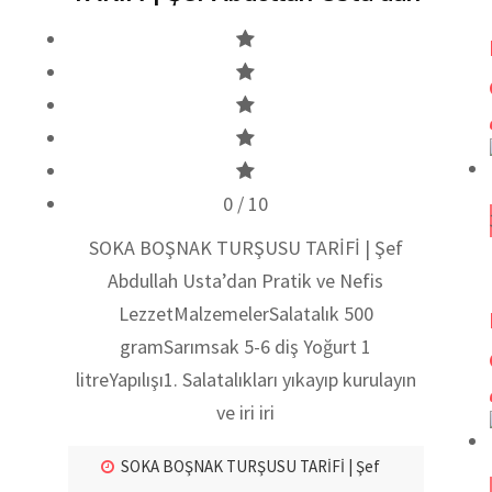
0
/ 10
SOKA BOŞNAK TURŞUSU TARİFİ | Şef
Abdullah Usta’dan Pratik ve Nefis
LezzetMalzemelerSalatalık 500
gramSarımsak 5-6 diş Yoğurt 1
litreYapılışı1. Salatalıkları yıkayıp kurulayın
ve iri iri
SOKA BOŞNAK TURŞUSU TARİFİ | Şef