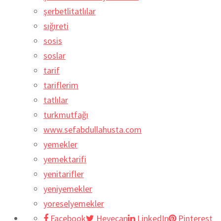
şerbetlitatlılar
sığıreti
sosis
soslar
tarif
tariflerim
tatlılar
turkmutfağı
www.sefabdullahusta.com
yemekler
yemektarifi
yenitarifler
yeniyemekler
yoreselyemekler
Facebook
Heyecan
LinkedIn
Pinterest