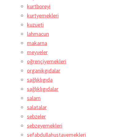
kurtboreyi
kurtyemekleri
kuzueti
lahmacun
makarna
meyveler
oğrençiyemekleri
organikgıdalar
sağlıklıgıda
sağlıklıgıdalar
salam
salatalar
sebzeler
sebzeyemekleri
şefabdullahustayemekleri