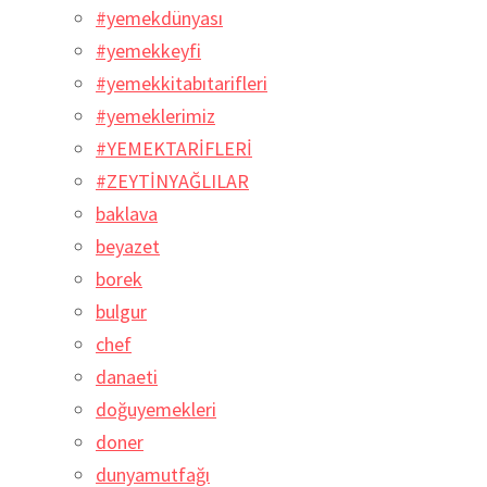
#yemekdünyası
#yemekkeyfi
#yemekkitabıtarifleri
#yemeklerimiz
#YEMEKTARİFLERİ
#ZEYTİNYAĞLILAR
baklava
beyazet
borek
bulgur
chef
danaeti
doğuyemekleri
doner
dunyamutfağı