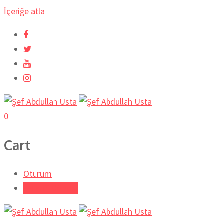
İçeriğe atla
0
Cart
Oturum
Tarifi Gönder