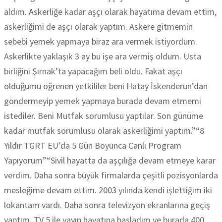
aldım. Askerliğe kadar aşçı olarak hayatıma devam ettim,
askerliğimi de aşçı olarak yaptım. Askere gitmemin
sebebi yemek yapmaya biraz ara vermek istiyordum.
Askerlikte yaklaşık 3 ay bu işe ara vermiş oldum. Usta
birliğini Şırnak’ta yapacağım beli oldu. Fakat aşçı
olduğumu öğrenen yetkililer beni Hatay İskenderun’dan
göndermeyip yemek yapmaya burada devam etmemi
istediler. Beni Mutfak sorumlusu yaptılar. Son günüme
kadar mutfak sorumlusu olarak askerliğimi yaptım.”“8
Yıldır TGRT EU’da 5 Gün Boyunca Canlı Program
Yapıyorum”“Sivil hayatta da aşçılığa devam etmeye karar
verdim. Daha sonra büyük firmalarda çeşitli pozisyonlarda
mesleğime devam ettim. 2003 yılında kendi işlettiğim iki
lokantam vardı. Daha sonra televizyon ekranlarına geçiş
yaptım. TV 5 ile yayın hayatına başladım ve burada 400