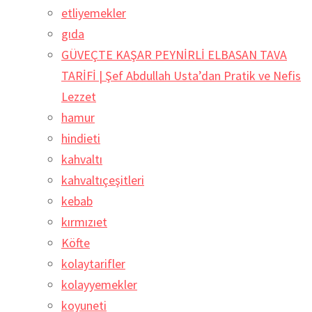
etliyemekler
gıda
GÜVEÇTE KAŞAR PEYNİRLİ ELBASAN TAVA
TARİFİ | Şef Abdullah Usta’dan Pratik ve Nefis
Lezzet
hamur
hindieti
kahvaltı
kahvaltıçeşitleri
kebab
kırmızıet
Köfte
kolaytarifler
kolayyemekler
koyuneti