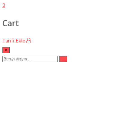
0
Cart
Tarifi Ekle
×
GÜVEÇTE KAŞAR
PEYNİRLİ ELBASAN TAVA
TARİFİ | Şef Abdullah
Usta’dan Pratik ve Nefis