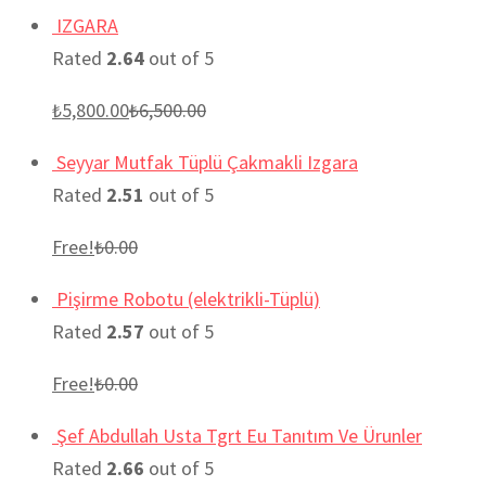
IZGARA
Rated
2.64
out of 5
₺
5,800.00
₺
6,500.00
Seyyar Mutfak Tüplü Çakmakli Izgara
Rated
2.51
out of 5
Free!
₺
0.00
Pişirme Robotu (elektrikli-Tüplü)
Rated
2.57
out of 5
Free!
₺
0.00
Şef Abdullah Usta Tgrt Eu Tanıtım Ve Ürunler
Rated
2.66
out of 5