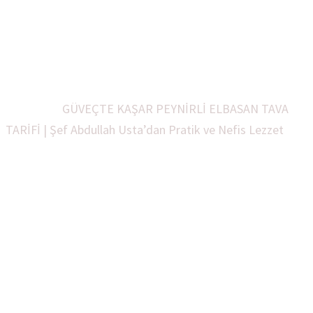
Lezzet
Ev
#VAN YEMEKLERİ
abdullah usta yemekleri
Antep
Yemekleri
Güveç Yemekleri Kebabları
TV YAPILAN
BÜTÜN YEMEKLERİM
YARIN NE YEMEK VAR
YENİ
TARİFLER
GÜVEÇTE KAŞAR PEYNİRLİ ELBASAN TAVA
TARİFİ | Şef Abdullah Usta’dan Pratik ve Nefis Lezzet