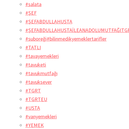
#salata
#ŞEF
#ŞEFABDULLAHUSTA
#ŞEFABDULLAHUSTAİLEANADOLUMUTFAĞITG
#suboreği#bilinmedikyemeklertarifler
#TATLI
#tavayemekleri
#tavuketi
#tavukmutfağı
#tavuksever
#TGRT
#TGRTEU
#USTA
#vanyemekleri
#YEMEK