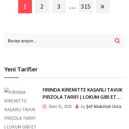
...
1
2
3
315
Yeni Tarifler
FIRINDA KİREMİTTE KAŞARLI TAVUK
PİRZOLA TARİFİ | LOKUM GİBİ ET
ERİYEN KAŞAR TADINDA
Şef Abdullah Usta
Ekim 31, 2025
by