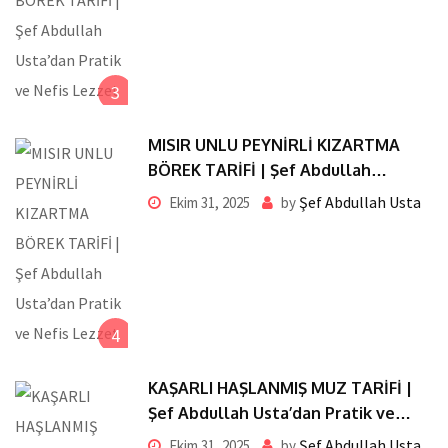
3
MISIR UNLU PEYNİRLİ KIZARTMA
BÖREK TARİFİ | Şef Abdullah
Usta’dan Pratik ve Nefis Lezzet
Şef Abdullah Usta
Ekim 31, 2025
by
4
KAŞARLI HAŞLANMIŞ MUZ TARİFİ |
Şef Abdullah Usta’dan Pratik ve
Nefis Lezzet
Şef Abdullah Usta
Ekim 31, 2025
by