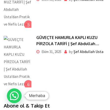
5
GÜVEÇTE HAMURLA KAPLI KUZU
PİRZOLA TARİFİ | Şef Abdullah
Usta’dan Pratik ve Nefis Lezzet
Şef Abdullah Usta
Ekim 31, 2025
by
6
Merhaba
Abone ol & Takip Et