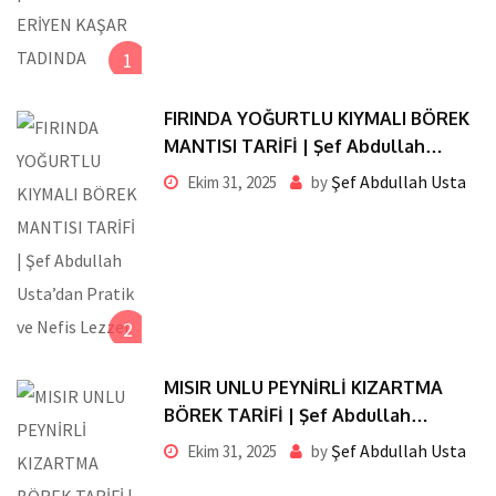
1
FIRINDA YOĞURTLU KIYMALI BÖREK
MANTISI TARİFİ | Şef Abdullah
Usta’dan Pratik ve Nefis Lezzet
Şef Abdullah Usta
Ekim 31, 2025
by
2
MISIR UNLU PEYNİRLİ KIZARTMA
BÖREK TARİFİ | Şef Abdullah
Usta’dan Pratik ve Nefis Lezzet
Şef Abdullah Usta
Ekim 31, 2025
by