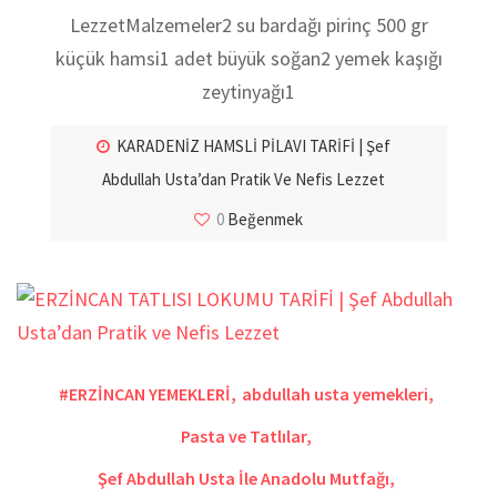
LezzetMalzemeler2 su bardağı pirinç 500 gr
küçük hamsi1 adet büyük soğan2 yemek kaşığı
zeytinyağı1
KARADENİZ HAMSLİ PİLAVI TARİFİ | Şef
Abdullah Usta’dan Pratik Ve Nefis Lezzet
0
Beğenmek
#ERZİNCAN YEMEKLERİ
,
abdullah usta yemekleri
,
Pasta ve Tatlılar
,
Şef Abdullah Usta İle Anadolu Mutfağı
,