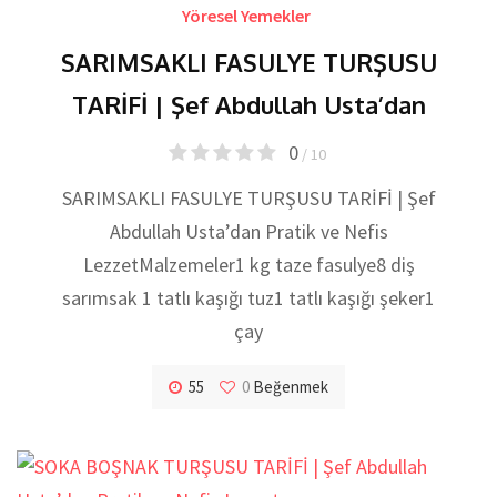
Yöresel Yemekler
SARIMSAKLI FASULYE TURŞUSU
TARİFİ | Şef Abdullah Usta’dan
0
/ 10
SARIMSAKLI FASULYE TURŞUSU TARİFİ | Şef
Abdullah Usta’dan Pratik ve Nefis
LezzetMalzemeler1 kg taze fasulye8 diş
sarımsak 1 tatlı kaşığı tuz1 tatlı kaşığı şeker1
çay
55
0
Beğenmek