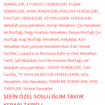
YEMEKLERİ
,
#TUNCELİ YEMEKLERİ
,
#UŞAK
YEMEKLERİ
,
#VAN YEMEKLERİ
,
#YALOVA YEMEKLERİ
,
#YOZGAT YEMEKLERİ
,
#ZONGULDAK YEMEKLERİ
,
abdullah usta yemekleri
,
Antep Yemekleri
,
Çin Yemekleri
Ve Mutfağı
,
Doğu Anadolu Yemekleri
,
Dunya Mutfağı Çin
mutfağı Arap Mutfağı Yemekleri
,
Kebablar
,
Kürt
Yemekleri Kürt yöresel Yemekleri Kürt Eski Yemek
Tarifleri
,
Lokanta ve Restoran Kafe ve Otel Yemekleri
Tarifi
,
Şef Abdullah Usta İle Anadolu Mutfağı
,
sef
abdullah usta yemekleri
,
TAVUK YEMEKLERİ
,
Tüm
Tarifler
,
TV YAPILAN BÜTÜN YEMEKLERİM
,
Urfa
Yemekleri
,
Van Yemekleri
,
YARIN NE YEMEK VAR
,
YENİ
TARİFLER
,
Yöresel Yemekler
ŞEFİN ÖZEL SOSLU İSLİM TAVUK
KEBABI TARİFİ |