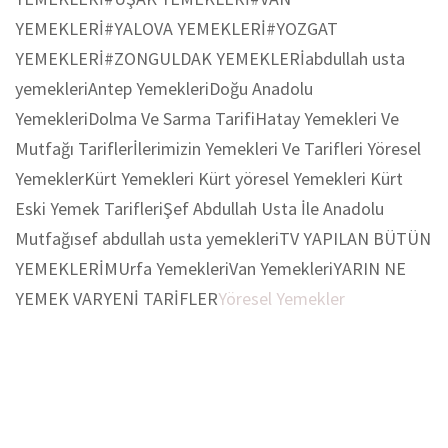
YEMEKLERİ
#YALOVA YEMEKLERİ
#YOZGAT
YEMEKLERİ
#ZONGULDAK YEMEKLERİ
abdullah usta
yemekleri
Antep Yemekleri
Doğu Anadolu
Yemekleri
Dolma Ve Sarma Tarifi
Hatay Yemekleri Ve
Mutfağı Tarifler
İlerimizin Yemekleri Ve Tarifleri Yöresel
Yemekler
Kürt Yemekleri Kürt yöresel Yemekleri Kürt
Eski Yemek Tarifleri
Şef Abdullah Usta İle Anadolu
Mutfağı
sef abdullah usta yemekleri
TV YAPILAN BÜTÜN
YEMEKLERİM
Urfa Yemekleri
Van Yemekleri
YARIN NE
YEMEK VAR
YENİ TARİFLER
Yöresel Yemekler