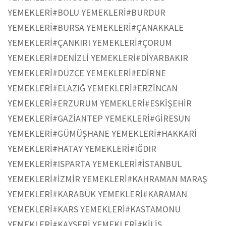
YEMEKLERİ
#BOLU YEMEKLERİ
#BURDUR
YEMEKLERİ
#BURSA YEMEKLERİ
#ÇANAKKALE
YEMEKLERİ
#ÇANKIRI YEMEKLERİ
#ÇORUM
YEMEKLERİ
#DENİZLİ YEMEKLERİ
#DİYARBAKIR
YEMEKLERİ
#DÜZCE YEMEKLERİ
#EDİRNE
YEMEKLERİ
#ELAZIĞ YEMEKLERİ
#ERZİNCAN
YEMEKLERİ
#ERZURUM YEMEKLERİ
#ESKİŞEHİR
YEMEKLERİ
#GAZİANTEP YEMEKLERİ
#GİRESUN
YEMEKLERİ
#GÜMÜŞHANE YEMEKLERİ
#HAKKARİ
YEMEKLERİ
#HATAY YEMEKLERİ
#IĞDIR
YEMEKLERİ
#ISPARTA YEMEKLERİ
#İSTANBUL
YEMEKLERİ
#İZMİR YEMEKLERİ
#KAHRAMAN MARAŞ
YEMEKLERİ
#KARABÜK YEMEKLERİ
#KARAMAN
YEMEKLERİ
#KARS YEMEKLERİ
#KASTAMONU
YEMEKLERİ
#KAYSERİ YEMEKLERİ
#KİLİS