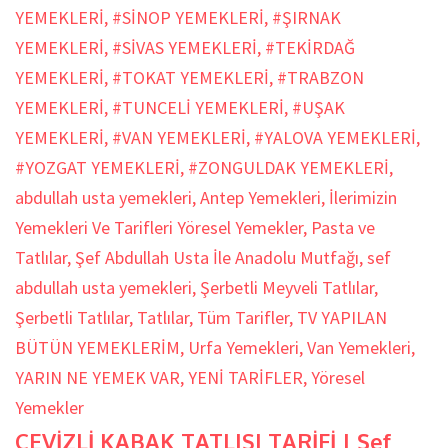
YEMEKLERİ
,
#SİNOP YEMEKLERİ
,
#ŞIRNAK
YEMEKLERİ
,
#SİVAS YEMEKLERİ
,
#TEKİRDAĞ
YEMEKLERİ
,
#TOKAT YEMEKLERİ
,
#TRABZON
YEMEKLERİ
,
#TUNCELİ YEMEKLERİ
,
#UŞAK
YEMEKLERİ
,
#VAN YEMEKLERİ
,
#YALOVA YEMEKLERİ
,
#YOZGAT YEMEKLERİ
,
#ZONGULDAK YEMEKLERİ
,
abdullah usta yemekleri
,
Antep Yemekleri
,
İlerimizin
Yemekleri Ve Tarifleri Yöresel Yemekler
,
Pasta ve
Tatlılar
,
Şef Abdullah Usta İle Anadolu Mutfağı
,
sef
abdullah usta yemekleri
,
Şerbetli Meyveli Tatlılar
,
Şerbetli Tatlılar
,
Tatlılar
,
Tüm Tarifler
,
TV YAPILAN
BÜTÜN YEMEKLERİM
,
Urfa Yemekleri
,
Van Yemekleri
,
YARIN NE YEMEK VAR
,
YENİ TARİFLER
,
Yöresel
Yemekler
CEVİZLİ KABAK TATLISI TARİFİ | Şef