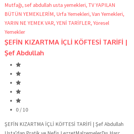
Mutfağı
,
sef abdullah usta yemekleri
,
TV YAPILAN
BÜTÜN YEMEKLERİM
,
Urfa Yemekleri
,
Van Yemekleri
,
YARIN NE YEMEK VAR
,
YENİ TARİFLER
,
Yöresel
Yemekler
ŞEFİN KIZARTMA İÇLİ KÖFTESİ TARİFİ |
Şef Abdullah
0
/ 10
ŞEFİN KIZARTMA İÇLİ KÖFTESİ TARİFİ | Şef Abdullah
Usta’dan Pratik ve Nefis LezzetMalzemelerDış Harç