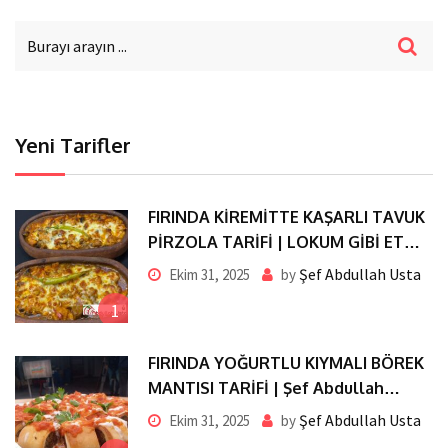
Yeni Tarifler
FIRINDA KİREMİTTE KAŞARLI TAVUK
PİRZOLA TARİFİ | LOKUM GİBİ ET
ERİYEN KAŞAR TADINDA
Şef Abdullah Usta
Ekim 31, 2025
by
1
FIRINDA YOĞURTLU KIYMALI BÖREK
MANTISI TARİFİ | Şef Abdullah
Usta’dan Pratik ve Nefis Lezzet
Şef Abdullah Usta
Ekim 31, 2025
by