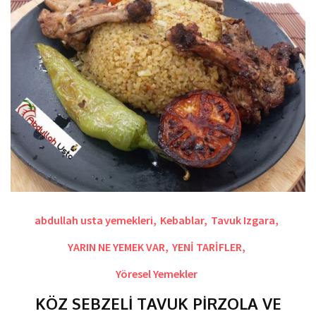
abdullah usta yemekleri
,
Kebablar
,
Tavuk Izgara
,
YARIN NE YEMEK VAR
,
YENİ TARİFLER
,
Yöresel Yemekler
KÖZ SEBZELİ TAVUK PİRZOLA VE