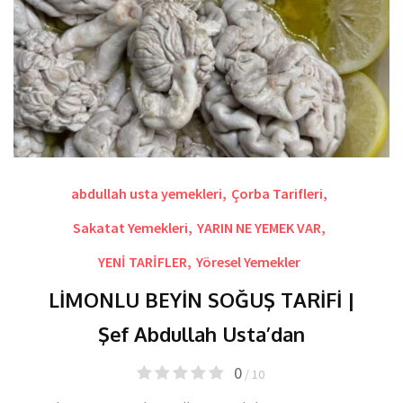
abdullah usta yemekleri
,
Çorba Tarifleri
,
Sakatat Yemekleri
,
YARIN NE YEMEK VAR
,
YENİ TARİFLER
,
Yöresel Yemekler
LİMONLU BEYİN SOĞUŞ TARİFİ |
Şef Abdullah Usta’dan
0
/ 10