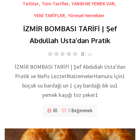
Tatlılar
,
Tüm Tarifler
,
YARIN NE YEMEK VAR
,
YENİ TARİFLER
,
Yöresel Yemekler
İZMİR BOMBASI TARİFİ | Şef
Abdullah Usta’dan Pratik
0
/ 10
İZMİR BOMBASI TARİFİ | Şef Abdullah Usta’dan
Pratik ve Nefis LezzetMalzemelerHamuru İçin1
buçuk su bardağı un 1 çay bardağı ılık su1
yemek kaşığı toz şeker1
65
0
Beğenmek