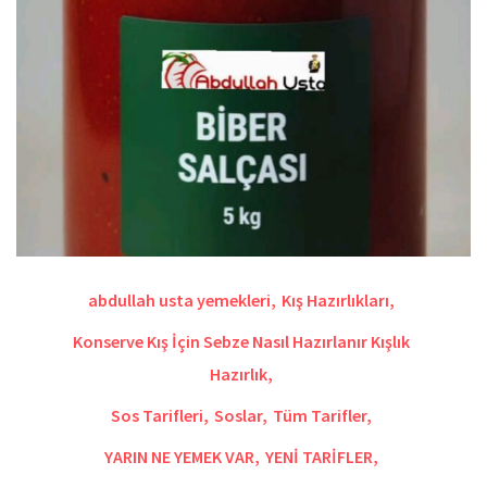
abdullah usta yemekleri
,
Kış Hazırlıkları
,
Konserve Kış İçin Sebze Nasıl Hazırlanır Kışlık
Hazırlık
,
Sos Tarifleri
,
Soslar
,
Tüm Tarifler
,
YARIN NE YEMEK VAR
,
YENİ TARİFLER
,