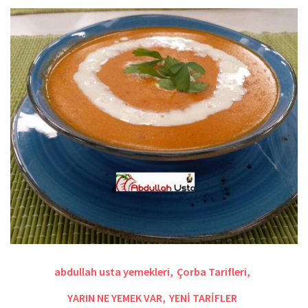
abdullah usta yemekleri
,
Çorba Tarifleri
,
YARIN NE YEMEK VAR
,
YENİ TARİFLER