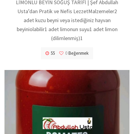
LİMONLU BEYİN SOĞUŞ TARİFİ | Şef Abdullah
Usta’dan Pratik ve Nefis LezzetMalzemeler2
adet kuzu beyni veya istediğiniz hayvan
beyiniolabilir1 adet limonun suyu1 adet limon
(dilimlenmiş)1
55
0
Beğenmek