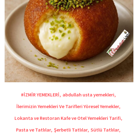
#İZMİR YEMEKLERİ
,
abdullah usta yemekleri
,
İlerimizin Yemekleri Ve Tarifleri Yöresel Yemekler
,
Lokanta ve Restoran Kafe ve Otel Yemekleri Tarifi
,
Pasta ve Tatlılar
,
Şerbetli Tatlılar
,
Sütlü Tatlılar
,