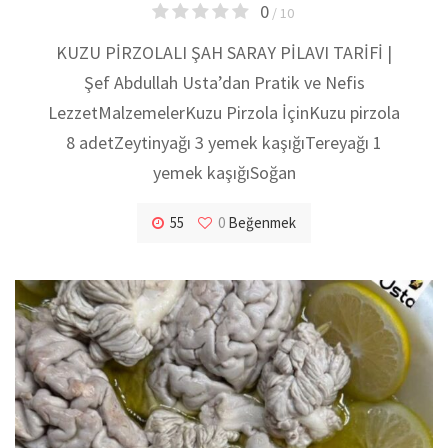
0
/ 10
KUZU PİRZOLALI ŞAH SARAY PİLAVI TARİFİ |
Şef Abdullah Usta’dan Pratik ve Nefis
LezzetMalzemelerKuzu Pirzola İçinKuzu pirzola
8 adetZeytinyağı 3 yemek kaşığıTereyağı 1
yemek kaşığıSoğan
55
0
Beğenmek