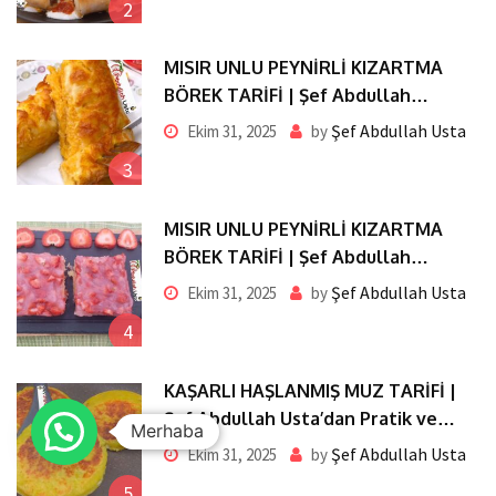
2
MISIR UNLU PEYNİRLİ KIZARTMA
BÖREK TARİFİ | Şef Abdullah
Usta’dan Pratik ve Nefis Lezzet
Şef Abdullah Usta
Ekim 31, 2025
by
3
MISIR UNLU PEYNİRLİ KIZARTMA
BÖREK TARİFİ | Şef Abdullah
Usta’dan Pratik ve Nefis Lezzet
Şef Abdullah Usta
Ekim 31, 2025
by
4
KAŞARLI HAŞLANMIŞ MUZ TARİFİ |
Şef Abdullah Usta’dan Pratik ve
Merhaba
Nefis Lezzet
Şef Abdullah Usta
Ekim 31, 2025
by
5