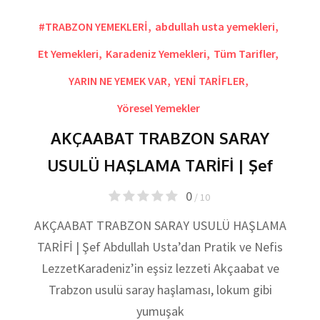
#TRABZON YEMEKLERİ
,
abdullah usta yemekleri
,
Et Yemekleri
,
Karadeniz Yemekleri
,
Tüm Tarifler
,
YARIN NE YEMEK VAR
,
YENİ TARİFLER
,
Yöresel Yemekler
AKÇAABAT TRABZON SARAY
USULÜ HAŞLAMA TARİFİ | Şef
0
/ 10
AKÇAABAT TRABZON SARAY USULÜ HAŞLAMA
TARİFİ | Şef Abdullah Usta’dan Pratik ve Nefis
LezzetKaradeniz’in eşsiz lezzeti Akçaabat ve
Trabzon usulü saray haşlaması, lokum gibi
yumuşak