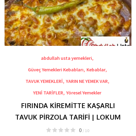
abdullah usta yemekleri
,
Güveç Yemekleri Kebabları
,
Kebablar
,
TAVUK YEMEKLERİ
,
YARIN NE YEMEK VAR
,
YENİ TARİFLER
,
Yöresel Yemekler
FIRINDA KİREMİTTE KAŞARLI
TAVUK PİRZOLA TARİFİ | LOKUM
0
/ 10