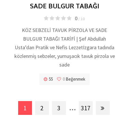
SADE BULGUR TABAĞI
0
/ 10
KÖZ SEBZELİ TAVUK PİRZOLA VE SADE
BULGUR TABAĞI TARİFİ | Şef Abdullah
Usta’dan Pratik ve Nefis LezzetIzgara tadında
közlenmiş sebzeler, yumuşacık tavuk pirzola ve
sade
55
0
Beğenmek
...
1
2
3
317