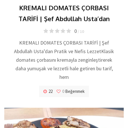
KREMALI DOMATES ÇORBASI
TARİFİ | Şef Abdullah Usta’dan
0
/ 10
KREMALI DOMATES ÇORBASI TARİFİ | Şef
Abdullah Usta’dan Pratik ve Nefis LezzetKlasik
domates çorbasını kremayla zenginleştirerek
daha yumuşak ve lezzetli hale getiren bu tarif,
hem
22
0
Beğenmek