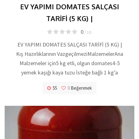
EV YAPIMI DOMATES SALÇASI
TARİFİ (5 KG) |
0
/ 10
EV YAPIMI DOMATES SALÇASI TARİFİ (5 KG) |
Kış Hazırlıklarının Vazgeçilmezi​Malzemeler​Ana
Malzemeler için5 kg etli, olgun domates4-5
yemek kaşığı kaya tuzu İsteğe bağlı 1 kg’a
55
0
Beğenmek