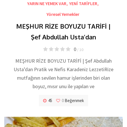
YARIN NE YEMEK VAR
,
YENİ TARİFLER
,
Yöresel Yemekler
MEŞHUR RİZE BOYUZU TARİFİ |
Şef Abdullah Usta’dan
0
/ 10
MEŞHUR RİZE BOYUZU TARİFİ | Şef Abdullah
Usta’dan Pratik ve Nefis Karadeniz LezzetiRize
mutfağının sevilen hamur işlerinden biri olan
boyuz, mısır unu ile yapılan ve
45
0
Beğenmek