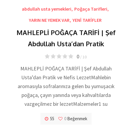
abdullah usta yemekleri
,
Poğaça Tarifleri
,
YARIN NE YEMEK VAR
,
YENİ TARİFLER
MAHLEPLİ POĞAÇA TARİFİ | Şef
Abdullah Usta’dan Pratik
0
/ 10
MAHLEPLİ POĞAÇA TARİFİ | Şef Abdullah
Usta’dan Pratik ve Nefis LezzetMahlebin
aromasıyla sofralarınıza gelen bu yumuşacık
poğaça, çayın yanında veya kahvaltılarda
vazgeçilmez bir lezzetMalzemeler1 su
55
0
Beğenmek