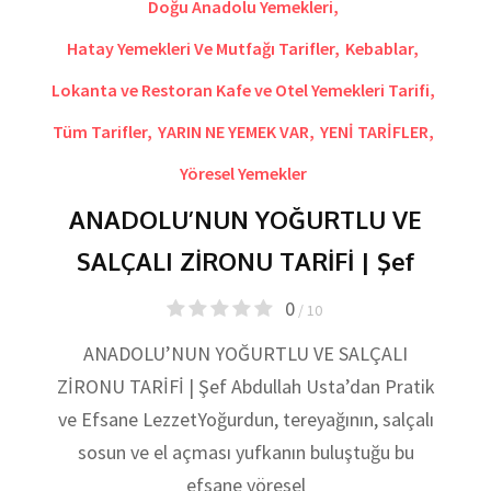
Doğu Anadolu Yemekleri
,
Hatay Yemekleri Ve Mutfağı Tarifler
,
Kebablar
,
Lokanta ve Restoran Kafe ve Otel Yemekleri Tarifi
,
Tüm Tarifler
,
YARIN NE YEMEK VAR
,
YENİ TARİFLER
,
Yöresel Yemekler
ANADOLU’NUN YOĞURTLU VE
SALÇALI ZİRONU TARİFİ | Şef
0
/ 10
ANADOLU’NUN YOĞURTLU VE SALÇALI
ZİRONU TARİFİ | Şef Abdullah Usta’dan Pratik
ve Efsane LezzetYoğurdun, tereyağının, salçalı
sosun ve el açması yufkanın buluştuğu bu
efsane yöresel