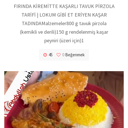
FIRINDA KİREMİTTE KAŞARLI TAVUK PİRZOLA
TARİFİ | LOKUM GİBİ ET ERİYEN KAŞAR
TADINDAMalzemeler800 g tavuk pirzola
(kemikli ve derili)150 g rendelenmiş kaşar
peyniri (üzeri için)1
45
0
Beğenmek