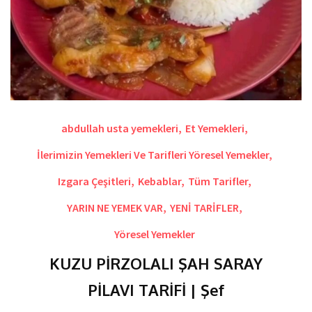
abdullah usta yemekleri
,
Et Yemekleri
,
İlerimizin Yemekleri Ve Tarifleri Yöresel Yemekler
,
Izgara Çeşitleri
,
Kebablar
,
Tüm Tarifler
,
YARIN NE YEMEK VAR
,
YENİ TARİFLER
,
Yöresel Yemekler
KUZU PİRZOLALI ŞAH SARAY
PİLAVI TARİFİ | Şef