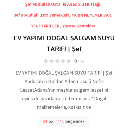
Şef Abdullah Usta İle Anadolu Mutfağı
,
sef abdullah usta yemekleri
,
YARIN NE YEMEK VAR
,
YENİ TARİFLER
,
Yöresel Yemekler
EV YAPIMI DOĞAL ŞALGAM SUYU
TARİFİ | Şef
0
/ 10
EV YAPIMI DOĞAL ŞALGAM SUYU TARİFİ | Şef
Abdullah Usta’dan Adana Usulü Nefis
LezzetAdana’nın meşhur şalgam lezzetini
evinizde hazırlamak ister misiniz? Doğal
malzemelerle, katkısız ve
66
0
Beğenmek