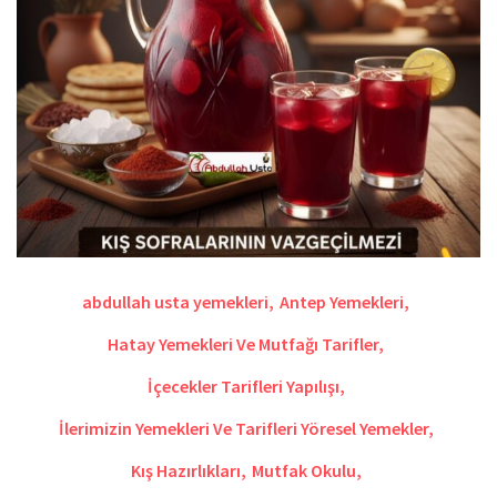
abdullah usta yemekleri
,
Antep Yemekleri
,
Hatay Yemekleri Ve Mutfağı Tarifler
,
İçecekler Tarifleri Yapılışı
,
İlerimizin Yemekleri Ve Tarifleri Yöresel Yemekler
,
Kış Hazırlıkları
,
Mutfak Okulu
,