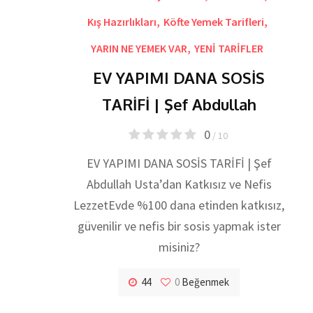
Kış Hazırlıkları
,
Köfte Yemek Tarifleri
,
YARIN NE YEMEK VAR
,
YENİ TARİFLER
EV YAPIMI DANA SOSİS
TARİFİ | Şef Abdullah
0
/ 10
EV YAPIMI DANA SOSİS TARİFİ | Şef
Abdullah Usta’dan Katkısız ve Nefis
LezzetEvde %100 dana etinden katkısız,
güvenilir ve nefis bir sosis yapmak ister
misiniz?
44
0
Beğenmek