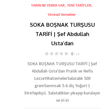
YARIN NE YEMEK VAR
,
YENİ TARİFLER
,
Yöresel Yemekler
SOKA BOŞNAK TURŞUSU
TARİFİ | Şef Abdullah
Usta’dan
0
/ 10
SOKA BOŞNAK TURŞUSU TARİFİ | Şef
Abdullah Usta’dan Pratik ve Nefis
LezzetMalzemelerSalatalık 500
gramSarımsak 5-6 diş Yoğurt 1
litreYapılışı1. Salatalıkları yıkayıp kurulayın
ve iri iri