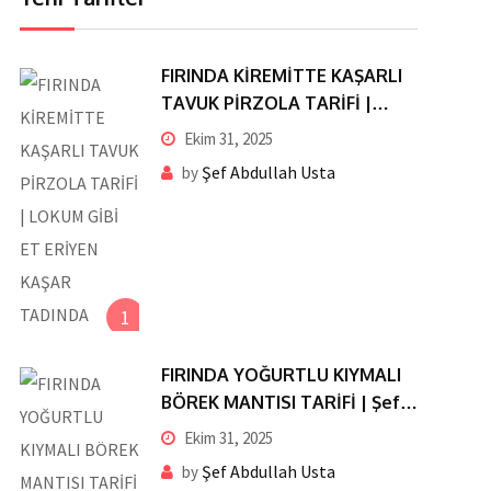
FIRINDA KİREMİTTE KAŞARLI
TAVUK PİRZOLA TARİFİ |
LOKUM GİBİ ET ERİYEN KAŞAR
Ekim 31, 2025
TADINDA
Şef Abdullah Usta
by
1
FIRINDA YOĞURTLU KIYMALI
BÖREK MANTISI TARİFİ | Şef
Abdullah Usta’dan Pratik ve
Ekim 31, 2025
Nefis Lezzet
Şef Abdullah Usta
by