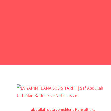
abdullah usta yemekleri
,
Kahvaltılık
,