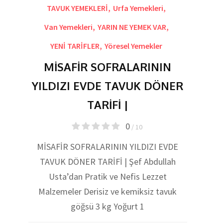
TAVUK YEMEKLERİ
,
Urfa Yemekleri
,
Van Yemekleri
,
YARIN NE YEMEK VAR
,
YENİ TARİFLER
,
Yöresel Yemekler
MİSAFİR SOFRALARININ
YILDIZI EVDE TAVUK DÖNER
TARİFİ |
0
/ 10
MİSAFİR SOFRALARININ YILDIZI EVDE
TAVUK DÖNER TARİFİ | Şef Abdullah
Usta’dan Pratik ve Nefis Lezzet
Malzemeler Derisiz ve kemiksiz tavuk
göğsü 3 kg Yoğurt 1