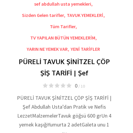
sef abdullah usta yemekleri
,
Sizden Gelen tarifler
,
TAVUK YEMEKLERİ
,
Tüm Tarifler
,
TV YAPILAN BÜTÜN YEMEKLERİM
,
YARIN NE YEMEK VAR
,
YENİ TARİFLER
PÜRELİ TAVUK ŞİNİTZEL ÇÖP
ŞİŞ TARİFİ | Şef
0
/ 10
PÜRELİ TAVUK ŞİNİTZEL ÇÖP ŞİŞ TARİFİ |
Şef Abdullah Usta’dan Pratik ve Nefis
LezzetMalzemelerTavuk göğsü 600 grUn 4
yemek kaşığıYumurta 2 adetGaleta unu 1