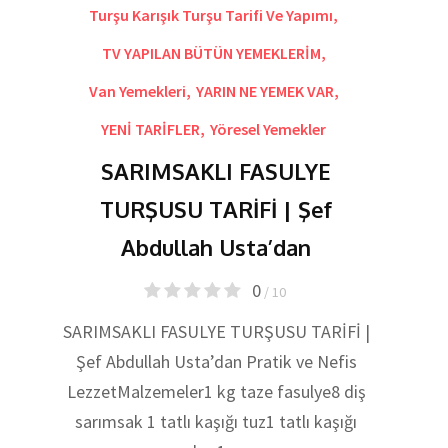
Turşu Karışık Turşu Tarifi Ve Yapımı
,
TV YAPILAN BÜTÜN YEMEKLERİM
,
Van Yemekleri
,
YARIN NE YEMEK VAR
,
YENİ TARİFLER
,
Yöresel Yemekler
SARIMSAKLI FASULYE
TURŞUSU TARİFİ | Şef
Abdullah Usta’dan
0
/ 10
SARIMSAKLI FASULYE TURŞUSU TARİFİ |
Şef Abdullah Usta’dan Pratik ve Nefis
LezzetMalzemeler1 kg taze fasulye8 diş
sarımsak 1 tatlı kaşığı tuz1 tatlı kaşığı