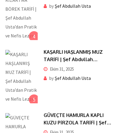
ve Nefis Lezzet
Şef Abdullah Usta
by
4
KAŞARLI HAŞLANMIŞ MUZ
TARİFİ | Şef Abdullah
Usta’dan Pratik ve Nefis
Ekim 31, 2025
Lezzet
Şef Abdullah Usta
by
5
GÜVEÇTE HAMURLA KAPLI
KUZU PİRZOLA TARİFİ | Şef
Abdullah Usta’dan Pratik ve
Ekim 31, 2025