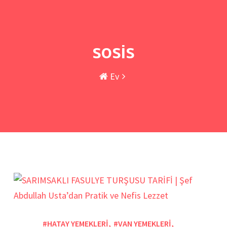
sosis
Ev
#HATAY YEMEKLERİ
,
#VAN YEMEKLERİ
,