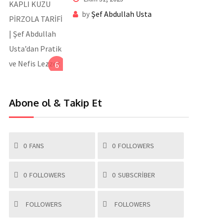
Nefis Lezzet
Şef Abdullah Usta
by
6
Abone ol & Takip Et
0
FANS
0
FOLLOWERS
0
FOLLOWERS
0
SUBSCRIBER
FOLLOWERS
FOLLOWERS