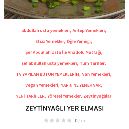
abdullah usta yemekleri
,
Antep Yemekleri
,
Etsiz Yemekler
,
Öğle Yemeği
,
Şef Abdullah Usta İle Anadolu Mutfağı
,
sef abdullah usta yemekleri
,
Tüm Tarifler
,
TV YAPILAN BÜTÜN YEMEKLERİM
,
Van Yemekleri
,
Vegan Yemekleri
,
YARIN NE YEMEK VAR
,
YENİ TARİFLER
,
Yöresel Yemekler
,
Zeytinyağlılar
ZEYTİNYAĞLI YER ELMASI
0
/ 10