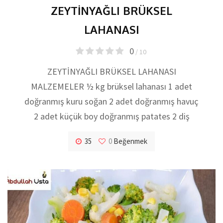
ZEYTİNYAĞLI BRÜKSEL
LAHANASI
0
/ 10
ZEYTİNYAĞLI BRÜKSEL LAHANASI
MALZEMELER ½ kg brüksel lahanası 1 adet
doğranmış kuru soğan 2 adet doğranmış havuç
2 adet küçük boy doğranmış patates 2 diş
35
0
Beğenmek