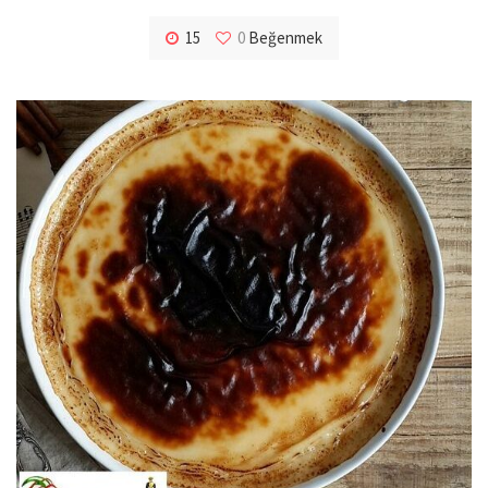
15
0
Beğenmek