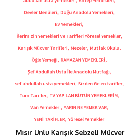
abdullah usta yemekleri
,
Antep Yemekleri
,
Devler Menüleri
,
Doğu Anadolu Yemekleri
,
Ev Yemekleri
,
İlerimizin Yemekleri Ve Tarifleri Yöresel Yemekler
,
Karışık Mücver Tarifleri
,
Mezeler
,
Mutfak Okulu
,
Öğle Yemeği
,
RAMAZAN YEMEKLERİ
,
Şef Abdullah Usta İle Anadolu Mutfağı
,
sef abdullah usta yemekleri
,
Sizden Gelen tarifler
,
Tüm Tarifler
,
TV YAPILAN BÜTÜN YEMEKLERİM
,
Van Yemekleri
,
YARIN NE YEMEK VAR
,
YENİ TARİFLER
,
Yöresel Yemekler
Mısır Unlu Karışık Sebzeli Mücver