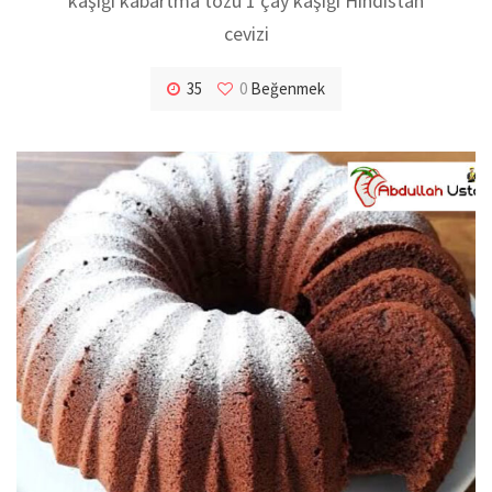
kaşığı kabartma tozu 1 çay kaşığı Hindistan
cevizi
35
0
Beğenmek