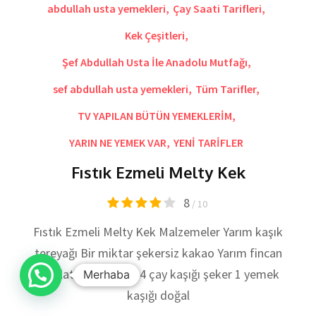
abdullah usta yemekleri
,
Çay Saati Tarifleri
,
Kek Çeşitleri
,
Şef Abdullah Usta İle Anadolu Mutfağı
,
sef abdullah usta yemekleri
,
Tüm Tarifler
,
TV YAPILAN BÜTÜN YEMEKLERİM
,
YARIN NE YEMEK VAR
,
YENİ TARİFLER
Fıstık Ezmeli Melty Kek
8
/ 10
Fıstık Ezmeli Melty Kek Malzemeler Yarım kaşık
tereyağı Bir miktar şekersiz kakao Yarım fincan
çikolata 1 yumurta 4 çay kaşığı şeker 1 yemek
Merhaba
kaşığı doğal