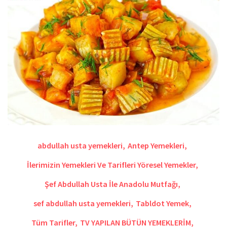
abdullah usta yemekleri
,
Antep Yemekleri
,
İlerimizin Yemekleri Ve Tarifleri Yöresel Yemekler
,
Şef Abdullah Usta İle Anadolu Mutfağı
,
sef abdullah usta yemekleri
,
Tabldot Yemek
,
Tüm Tarifler
,
TV YAPILAN BÜTÜN YEMEKLERİM
,