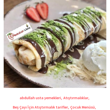
abdullah usta yemekleri
,
Atıştırmalıklar
,
Beş Çayı İçin Atıştırmalık tarifler
,
Çocuk Menüsü
,