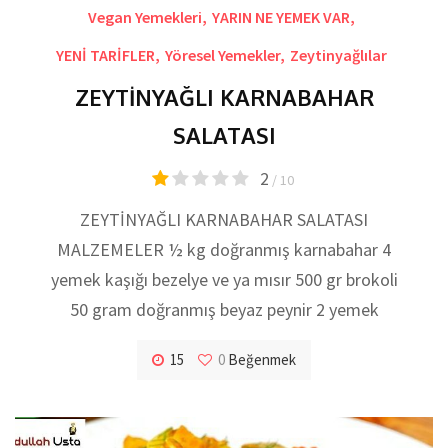
Vegan Yemekleri
,
YARIN NE YEMEK VAR
,
YENİ TARİFLER
,
Yöresel Yemekler
,
Zeytinyağlılar
ZEYTİNYAĞLI KARNABAHAR
SALATASI
2
/ 10
ZEYTİNYAĞLI KARNABAHAR SALATASI
MALZEMELER ½ kg doğranmış karnabahar 4
yemek kaşığı bezelye ve ya mısır 500 gr brokoli
50 gram doğranmış beyaz peynir 2 yemek
15
0
Beğenmek