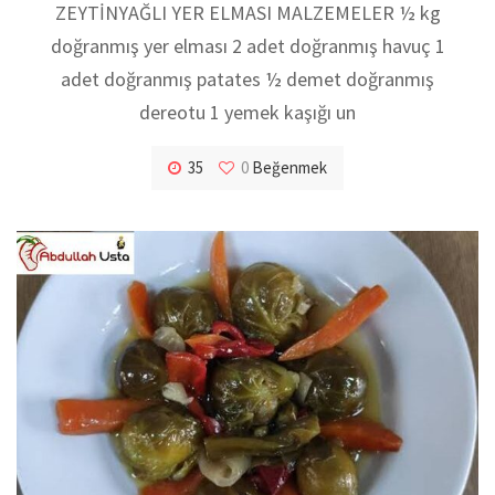
ZEYTİNYAĞLI YER ELMASI MALZEMELER ½ kg
doğranmış yer elması 2 adet doğranmış havuç 1
adet doğranmış patates ½ demet doğranmış
dereotu 1 yemek kaşığı un
35
0
Beğenmek