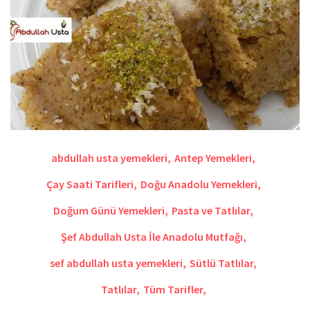
abdullah usta yemekleri
,
Antep Yemekleri
,
Çay Saati Tarifleri
,
Doğu Anadolu Yemekleri
,
Doğum Günü Yemekleri
,
Pasta ve Tatlılar
,
Şef Abdullah Usta İle Anadolu Mutfağı
,
sef abdullah usta yemekleri
,
Sütlü Tatlılar
,
Tatlılar
,
Tüm Tarifler
,