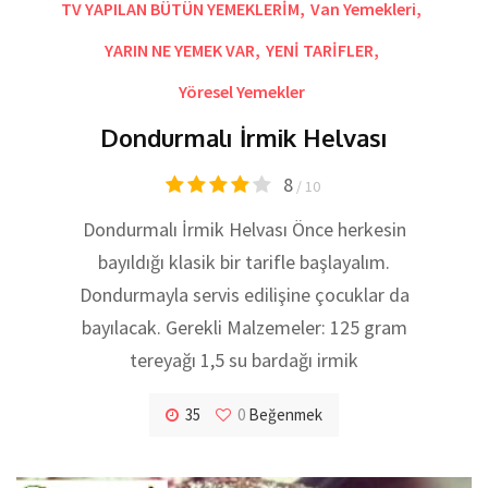
TV YAPILAN BÜTÜN YEMEKLERİM
,
Van Yemekleri
,
YARIN NE YEMEK VAR
,
YENİ TARİFLER
,
Yöresel Yemekler
Dondurmalı İrmik Helvası
8
/ 10
Dondurmalı İrmik Helvası Önce herkesin
bayıldığı klasik bir tarifle başlayalım.
Dondurmayla servis edilişine çocuklar da
bayılacak. Gerekli Malzemeler: 125 gram
tereyağı 1,5 su bardağı irmik
35
0
Beğenmek