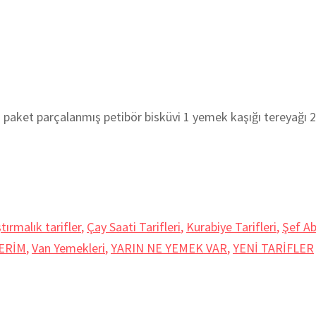
 parçalanmış petibör bisküvi 1 yemek kaşığı tereyağı 2 y
tırmalık tarifler
,
Çay Saati Tarifleri
,
Kurabiye Tarifleri
,
Şef Ab
ERİM
,
Van Yemekleri
,
YARIN NE YEMEK VAR
,
YENİ TARİFLER