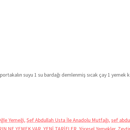
takalın suyu 1 su bardağı demlenmiş sıcak çay 1 yemek kaş
ğle Yemeği
,
Şef Abdullah Usta İle Anadolu Mutfağı
,
sef abdu
RIN NE YEMEK VAR
,
YENİ TARİFLER
,
Yöresel Yemekler
,
Zeyti