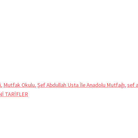
i
,
Mutfak Okulu
,
Şef Abdullah Usta İle Anadolu Mutfağı
,
sef 
Nİ TARİFLER