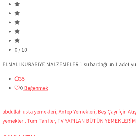
0
/ 10
ELMALI KURABİYE MALZEMELER 1 su bardağı un 1 adet yumurt
35
0
Beğenmek
abdullah usta yemekleri
,
Antep Yemekleri
,
Beş Çayı İçin Atış
yemekleri
,
Tüm Tarifler
,
TV YAPILAN BÜTÜN YEMEKLERİM