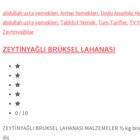
abdullah usta yemekleri
,
Antep Yemekleri
,
Doğu Anadolu Ye
abdullah usta yemekleri
,
Tabldot Yemek
,
Tüm Tarifler
,
TV 
Zeytinyağlılar
ZEYTİNYAĞLI BRÜKSEL LAHANASI
0
/ 10
ZEYTİNYAĞLI BRÜKSEL LAHANASI MALZEMELER ½ kg brüksel 
diş