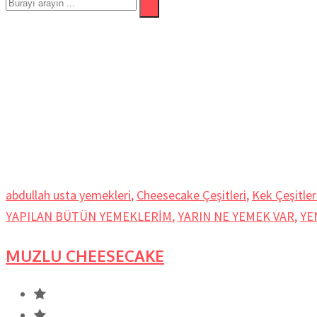
tumyemekler
Ev
abdullah usta yemekleri
,
Cheesecake Çeşitleri
,
Kek Çeşitler
YAPILAN BÜTÜN YEMEKLERİM
,
YARIN NE YEMEK VAR
,
YE
MUZLU CHEESECAKE