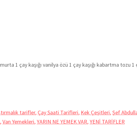
a 1 çay kaşığı vanilya özü 1 çay kaşığı kabartma tozu 1 ça
tırmalık tarifler
,
Çay Saati Tarifleri
,
Kek Çeşitleri
,
Şef Abdull
,
Van Yemekleri
,
YARIN NE YEMEK VAR
,
YENİ TARİFLER