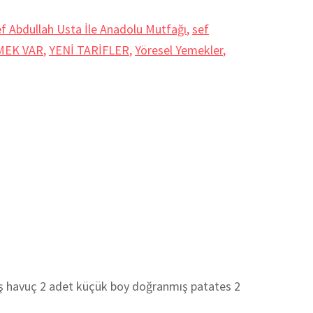
f Abdullah Usta İle Anadolu Mutfağı
,
sef
MEK VAR
,
YENİ TARİFLER
,
Yöresel Yemekler
,
havuç 2 adet küçük boy doğranmış patates 2