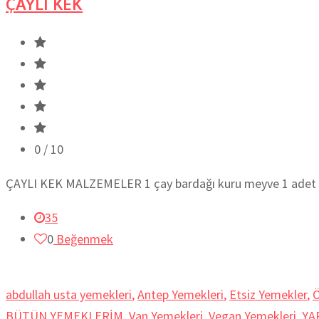
ÇAYLI KEK
0
/ 10
ÇAYLI KEK MALZEMELER 1 çay bardağı kuru meyve 1 adet por
35
0
Beğenmek
abdullah usta yemekleri
,
Antep Yemekleri
,
Etsiz Yemekler
,
Ö
BÜTÜN YEMEKLERİM
,
Van Yemekleri
,
Vegan Yemekleri
,
YA