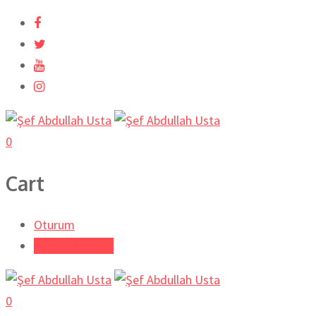
İçeriğe
atla
0
Cart
Oturum
Tarifi Gönder
0