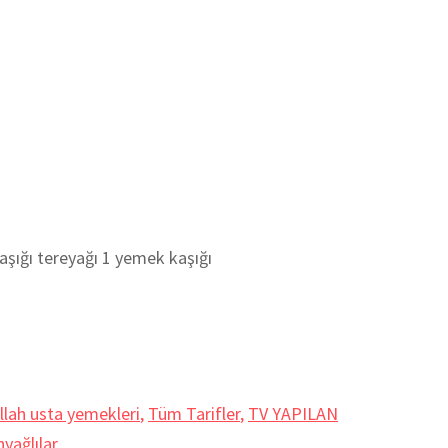
ığı tereyağı 1 yemek kaşığı
llah usta yemekleri
,
Tüm Tarifler
,
TV YAPILAN
nyağlılar