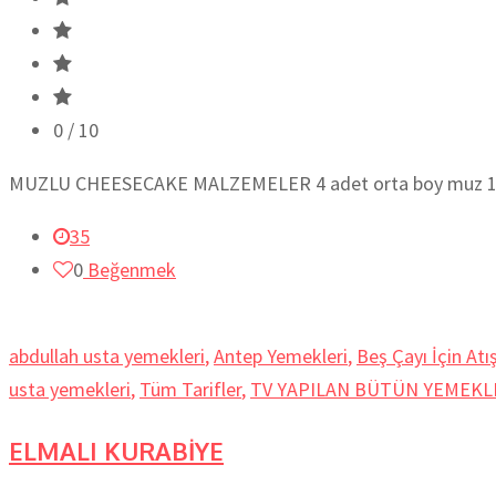
0
/ 10
MUZLU CHEESECAKE MALZEMELER 4 adet orta boy muz 1 paket
35
0
Beğenmek
abdullah usta yemekleri
,
Antep Yemekleri
,
Beş Çayı İçin Atış
usta yemekleri
,
Tüm Tarifler
,
TV YAPILAN BÜTÜN YEMEKL
ELMALI KURABİYE