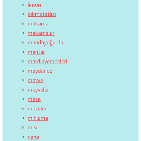
limon
lokmatatlısı
makarna
makarnalar
mandayoğurdu
mantar
mardinyemekleri
maydanoz
meyve
meyveler
meze
mezeler
mıhlama
mısır
nane