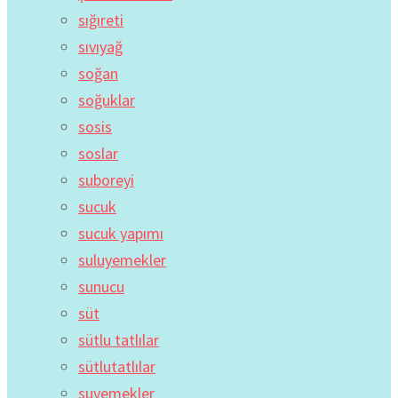
sığıreti
sıvıyağ
soğan
soğuklar
sosis
soslar
suboreyi
sucuk
sucuk yapımı
suluyemekler
sunucu
süt
sütlu tatlılar
sütlutatlılar
suyemekler