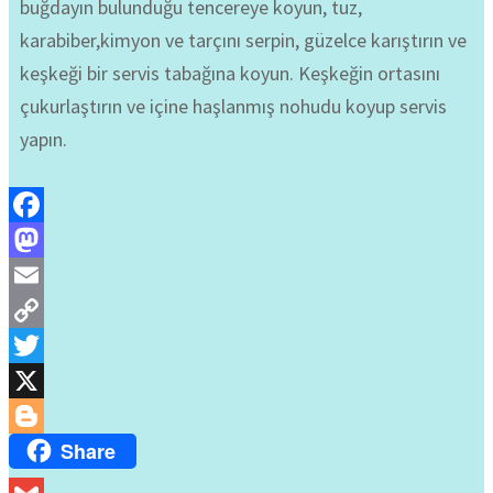
buğdayın bulunduğu tencereye koyun, tuz,
karabiber,kimyon ve tarçını serpin, güzelce karıştırın ve
keşkeği bir servis tabağına koyun. Keşkeğin ortasını
çukurlaştırın ve içine haşlanmış nohudu koyup servis
yapın.
Facebook
Mastodon
Email
Copy
Link
Twitter
X
Share
Blogger