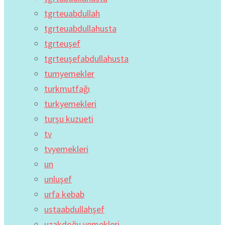
tgrteuabdullah
tgrteuabdullahusta
tgrteuşef
tgrteuşefabdullahusta
tumyemekler
turkmutfağı
turkyemekleri
turşu kuzueti
tv
tvyemekleri
un
unluşef
urfa kebab
ustaabdullahşef
uzakdoğu yemekleri