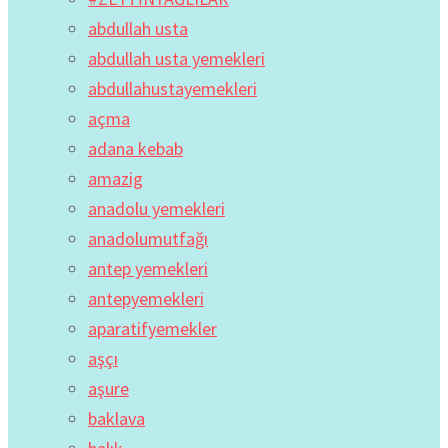
abdullah usta
abdullah usta yemekleri
abdullahustayemekleri
açma
adana kebab
amazig
anadolu yemekleri
anadolumutfağı
antep yemekleri
antepyemekleri
aparatifyemekler
aşçı
aşure
baklava