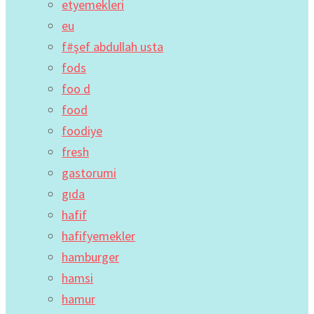
etyemekleri
eu
f#şef abdullah usta
fods
foo d
food
foodiye
fresh
gastorumi
gıda
hafif
hafifyemekler
hamburger
hamsi
hamur