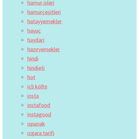
hamur işleri
hamurçeşitleri
hatayyemekler
havuç
haydari
hazıryemekler
hindi
hindieti
hot
içli köfte
insta
instafood
instagood
ıspanak
ızgara tarifi