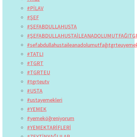
#PİLAV
#ŞEF
#ŞEFABDULLAHUSTA
#ŞEFABDULLAHUSTAİLEANADOLUMUTFAĞITG
#sefabdullahustaileanadolumutfağıtgrteuyem
#TATLI
#TGRT
#TGRTEU
#tgrteutv
#USTA
#ustayemekleri
#YEMEK
#yemeköğreniyorum
#YEMEKTARİFLERİ
#ZEYTİNYAĞLILAR