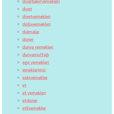
diyarbakıryemekleri
diyet
diyetyemekleri
doğuyemekleri
dolmalar
doner
dunya yemekleri
dunyamutfağı
ege yemekleri
emeklerimiz
eskiyemekler
et
et yemekleri
etdoner
etliyemekler