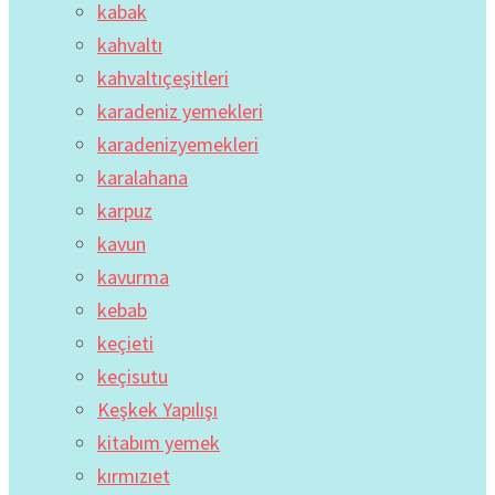
kabak
kahvaltı
kahvaltıçeşitleri
karadeniz yemekleri
karadenizyemekleri
karalahana
karpuz
kavun
kavurma
kebab
keçieti
keçisutu
Keşkek Yapılışı
kitabım yemek
kırmızıet