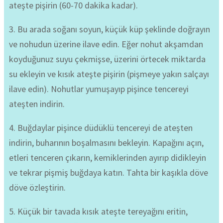
ateşte pişirin (60-70 dakika kadar).
3. Bu arada soğanı soyun, küçük küp şeklinde doğrayın
ve nohudun üzerine ilave edin. Eğer nohut akşamdan
koyduğunuz suyu çekmişse, üzerini örtecek miktarda
su ekleyin ve kısık ateşte pişirin (pişmeye yakın salçayı
ilave edin). Nohutlar yumuşayıp pişince tencereyi
ateşten indirin.
4. Buğdaylar pişince düdüklü tencereyi de ateşten
indirin, buharının boşalmasını bekleyin. Kapağını açın,
etleri tenceren çıkarın, kemiklerinden ayırıp didikleyin
ve tekrar pişmiş buğdaya katın. Tahta bir kaşıkla döve
döve özleştirin.
5. Küçük bir tavada kısık ateşte tereyağını eritin,