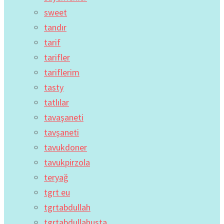
sweet
tandır
tarif
tarifler
tariflerim
tasty
tatlılar
tavaşaneti
tavşaneti
tavukdoner
tavukpirzola
teryağ
tgrt eu
tgrtabdullah
tgrtabdullahusta