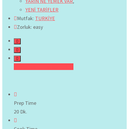
YARIN NE YEMEK VAR
,
YENİ TARİFLER
Mutfak:
TURKİYE
Zorluk: easy
Facebook
Heyecan
Prep Time
20 Dk.
Cook Time