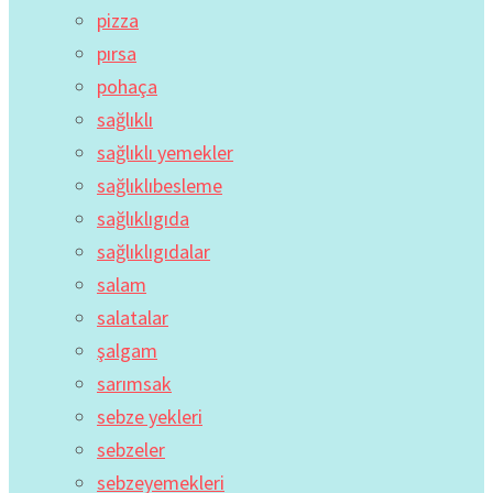
pizza
pırsa
pohaça
sağlıklı
sağlıklı yemekler
sağlıklıbesleme
sağlıklıgıda
sağlıklıgıdalar
salam
salatalar
şalgam
sarımsak
sebze yekleri
sebzeler
sebzeyemekleri