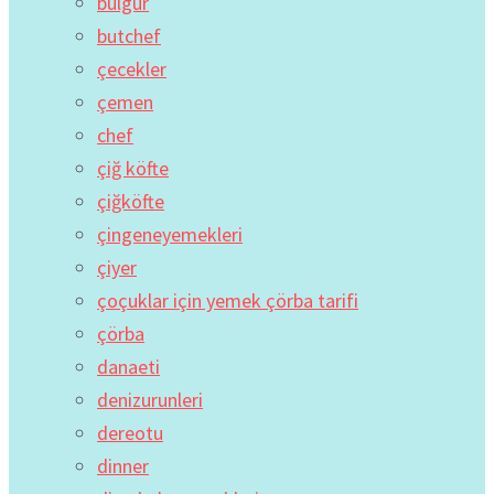
bulgur
butchef
çecekler
çemen
chef
çiğ köfte
çiğköfte
çingeneyemekleri
çiyer
çoçuklar için yemek çörba tarifi
çörba
danaeti
denizurunleri
dereotu
dinner