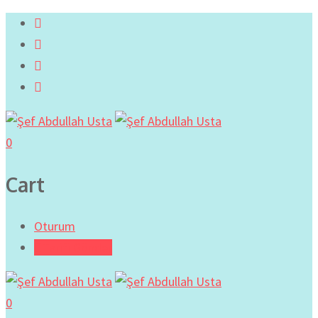
0
Cart
Oturum
Tarifi Gönder
0