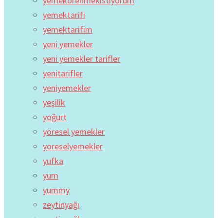
yemekorenmekistiyorum
yemektarifi
yemektarifim
yeni yemekler
yeni yemekler tarifler
yenitarifler
yeniyemekler
yeşilik
yoğurt
yöresel yemekler
yoreselyemekler
yufka
yum
yummy
zeytinyağı