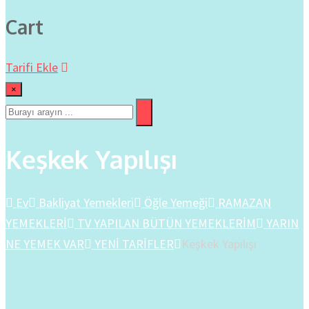
Cart
Tarifi Ekle
×
Keşkek Yapılışı
Ev
Bakliyat Yemekleri
Öğle Yemeği
RAMAZAN
YEMEKLERİ
TV YAPILAN BÜTÜN YEMEKLERİM
YARIN
NE YEMEK VAR
YENİ TARİFLER
Keşkek Yapılışı