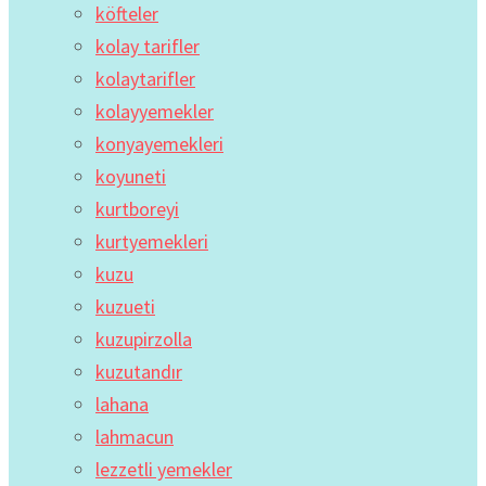
köfteler
kolay tarifler
kolaytarifler
kolayyemekler
konyayemekleri
koyuneti
kurtboreyi
kurtyemekleri
kuzu
kuzueti
kuzupirzolla
kuzutandır
lahana
lahmacun
lezzetli yemekler