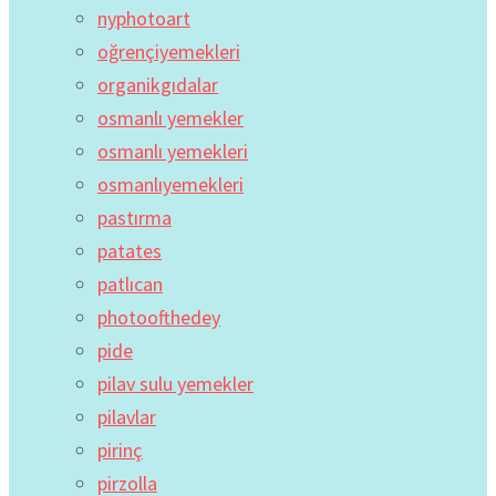
nyphotoart
oğrençiyemekleri
organikgıdalar
osmanlı yemekler
osmanlı yemekleri
osmanlıyemekleri
pastırma
patates
patlıcan
photoofthedey
pide
pilav sulu yemekler
pilavlar
pirinç
pirzolla