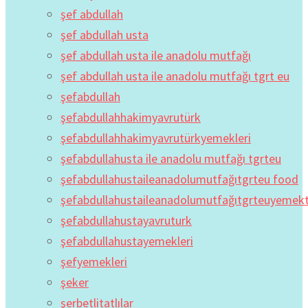
şef abdullah
şef abdullah usta
şef abdullah usta ile anadolu mutfağı
şef abdullah usta ile anadolu mutfağı tgrt eu
şefabdullah
şefabdullahhakimyavrutürk
şefabdullahhakimyavrutürkyemekleri
şefabdullahusta ile anadolu mutfağı tgrteu
şefabdullahustaileanadolumutfağıtgrteu food
şefabdullahustaileanadolumutfağıtgrteuyemekta
şefabdullahustayavruturk
şefabdullahustayemekleri
şefyemekleri
şeker
şerbetlitatlılar