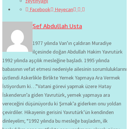
zeytinyağlı
Facebook
Heyecan
Şef Abdullah Usta
1977 yılında Van’ın çaldıran Muradiye
ilçesinde doğan Abdullah Hakim Yavrutürk
1992 yılında aşçılık mesleğine başladı. 1995 yılında
babasının vefat etmesi nedeniyle ailesinin sorumluluklarını
üstlendi Askerlikle Birlikte Yemek Yapmaya Ara Vermek
İstiyordum ki…”Vatani görevi yapmak üzere Hatay
İskenderun’a giden Yavrutürk, yemek yapmaya ara
vereceğini düşünüyordu ki Şırnak’a giderken onu yoldan
çevirdiler. Hikayenin gerisini Yavrutürk’ün kendinden
dinleyelim; “1992 yılında bu mesleğe başladım, ilk