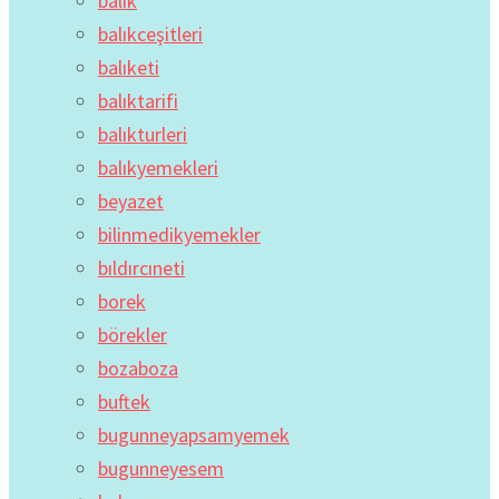
balık
balıkceşitleri
balıketi
balıktarifi
balıkturleri
balıkyemekleri
beyazet
bilinmedikyemekler
bıldırcıneti
borek
börekler
bozaboza
buftek
bugunneyapsamyemek
bugunneyesem