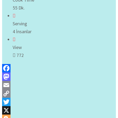
55 Dk.
Serving
4 İnsanlar
View
772
Facebook
Mastodon
Email
Copy
Link
Twitter