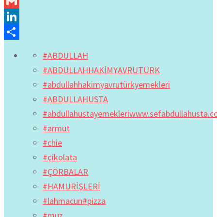
Gmail
LinkedIn
Share
#ABDULLAH
#ABDULLAHHAKİMYAVRUTÜRK
#abdullahhakimyavrutürkyemekleri
#ABDULLAHUSTA
#abdullahustayemekleriwww.sefabdullahusta.
#armut
#chie
#çikolata
#ÇÖRBALAR
#HAMURİŞLERİ
#lahmacun#pizza
#muz