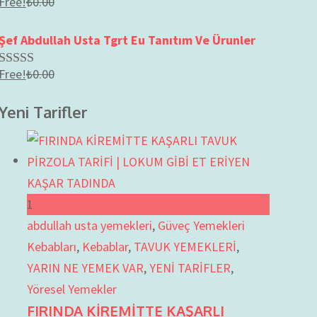
Free!
₺
0.00
Rated
2.57
out of
Şef Abdullah Usta Tgrt Eu Tanıtım Ve Ürunler
5
Free!
₺
0.00
Rated
2.66
out of
Yeni Tarifler
5
1
abdullah usta yemekleri
,
Güveç Yemekleri
Kebabları
,
Kebablar
,
TAVUK YEMEKLERİ
,
YARIN NE YEMEK VAR
,
YENİ TARİFLER
,
Yöresel Yemekler
FIRINDA KİREMİTTE KAŞARLI