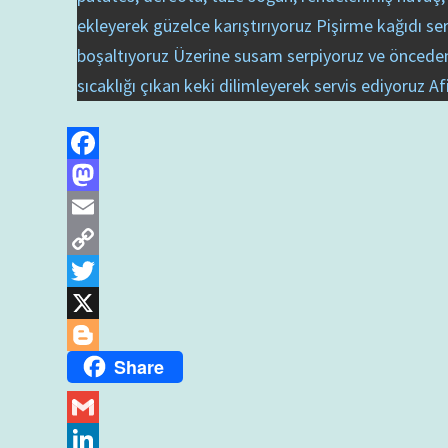
ekleyerek güzelce karıştırıyoruz Pişirme kağıdı 
boşaltıyoruz Üzerine susam serpiyoruz ve önceden ıs
sıcaklığı çıkan keki dilimleyerek servis ediyoruz Af
Facebook
Mastodon
Email
Copy
Link
Twitter
X
Share
Blogger
Gmail