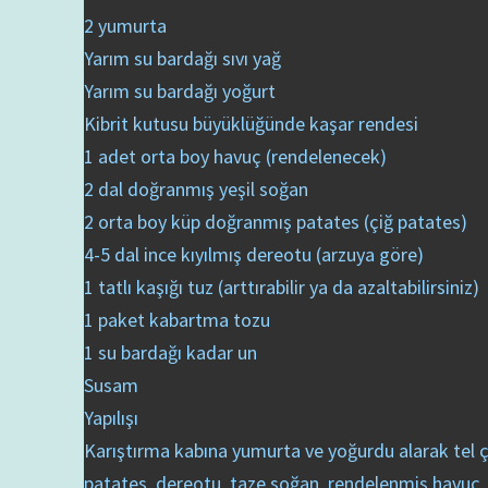
2 yumurta
Yarım su bardağı sıvı yağ
Yarım su bardağı yoğurt
Kibrit kutusu büyüklüğünde kaşar rendesi
1 adet orta boy havuç (rendelenecek)
2 dal doğranmış yeşil soğan
2 orta boy küp doğranmış patates (çiğ patates)
4-5 dal ince kıyılmış dereotu (arzuya göre)
1 tatlı kaşığı tuz (arttırabilir ya da azaltabilirsiniz)
1 paket kabartma tozu
1 su bardağı kadar un
Susam
Yapılışı
Karıştırma kabına yumurta ve yoğurdu alarak tel çı
patates, dereotu, taze soğan, rendelenmiş havuç,