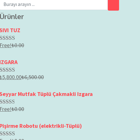
Ürünler
SIVI TUZ
Free!
₺
0.00
Rated
2.56
out of
IZGARA
5
₺
5,800.00
₺
6,500.00
Rated
2.64
out of
Seyyar Mutfak Tüplü Çakmakli Izgara
5
Free!
₺
0.00
Rated
2.51
out of
Pişirme Robotu (elektrikli-Tüplü)
5