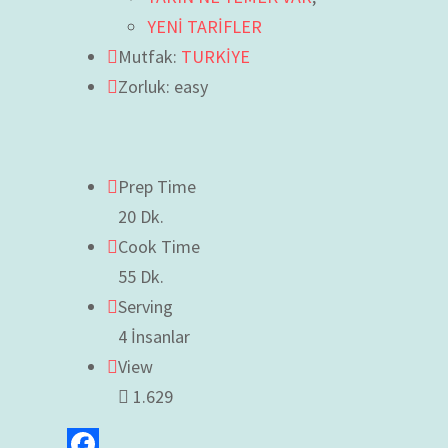
YENİ TARİFLER
Mutfak:
TURKİYE
Zorluk: easy
Prep Time
20 Dk.
Cook Time
55 Dk.
Serving
4 İnsanlar
View
1.629