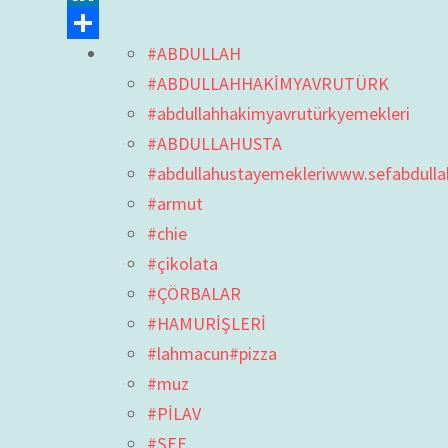
LinkedIn
#ABDULLAH
Share
#ABDULLAHHAKİMYAVRUTÜRK
#abdullahhakimyavrutürkyemekleri
#ABDULLAHUSTA
#abdullahustayemekleriwww.sefabdull
#armut
#chie
#çikolata
#ÇÖRBALAR
#HAMURİŞLERİ
#lahmacun#pizza
#muz
#PİLAV
#ŞEF