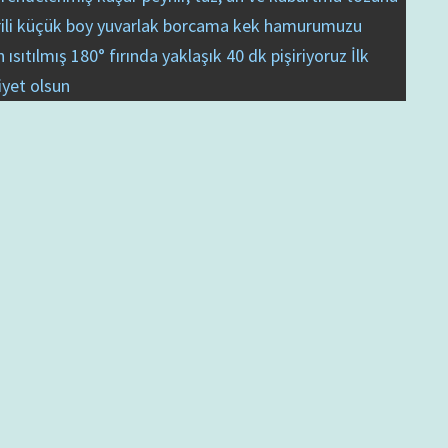
serili küçük boy yuvarlak borcama kek hamurumuzu
ıtılmış 180° fırında yaklaşık 40 dk pişiriyoruz İlk
iyet olsun