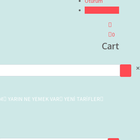
Oturum
Tarifi Gönder
0
Cart
×
İM
YARIN NE YEMEK VAR
YENİ TARİFLER