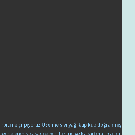
rpıcı ile çırpıyoruz Üzerine sıvı yağ, küp küp doğranmış
 rendelenmiş kaşar peynir, tuz, un ve kabartma tozunu