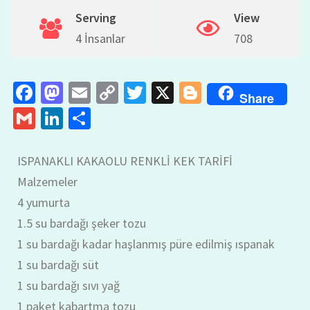
Serving
View
4 İnsanlar
708
Fa
M
E
C
T
X
Bl
Share
ce
as
m
o
wi
o
G
Li
S
b
to
ai
p
tt
gg
m
n
h
o
d
l
y
er
er
ai
ke
ar
ISPANAKLI KAKAOLU RENKLİ KEK TARİFİ
o
o
Li
l
dI
e
Malzemeler
k
n
n
n
4 yumurta
k
1.5 su bardağı şeker tozu
1 su bardağı kadar haşlanmış püre edilmiş ıspanak
1 su bardağı süt
1 su bardağı sıvı yağ
1 paket kabartma tozu