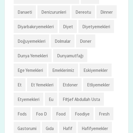
Danaeti
Denizurunleri
Dereotu
Dinner
Diyarbakıryemekleri
Diyet
Diyetyemekleri
Doğuyemekleri
Dolmalar
Doner
Dunya Yemekleri
Dunyamutfağı
Ege Yemekleri
Emeklerimiz
Eskiyemekler
Et
Et Yemekleri
Etdoner
Etliyemekler
Etyemekleri
Eu
F#şef Abdullah Usta
Fods
Foo D
Food
Foodiye
Fresh
Gastorumi
Gıda
Hafif
Hafifyemekler