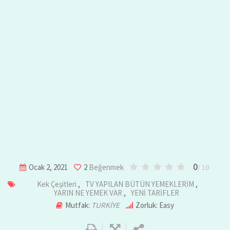
0
Ocak 2, 2021
2
Beğenmek
/ 10
Kek Çeşitleri
,
TV YAPILAN BÜTÜN YEMEKLERİM
,
YARIN NE YEMEK VAR
,
YENİ TARİFLER
Mutfak:
TURKİYE
Zorluk: Easy