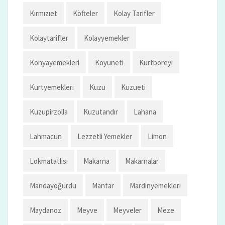
Kırmızıet
Köfteler
Kolay Tarifler
Kolaytarifler
Kolayyemekler
Konyayemekleri
Koyuneti
Kurtboreyi
Kurtyemekleri
Kuzu
Kuzueti
Kuzupirzolla
Kuzutandır
Lahana
Lahmacun
Lezzetli Yemekler
Limon
Lokmatatlısı
Makarna
Makarnalar
Mandayoğurdu
Mantar
Mardinyemekleri
Maydanoz
Meyve
Meyveler
Meze