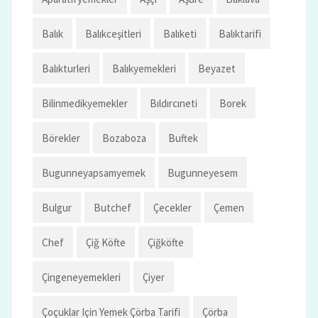
Balık
Balıkceşitleri
Balıketi
Balıktarifi
Balıkturleri
Balıkyemekleri
Beyazet
Bilinmedikyemekler
Bıldırcıneti
Borek
Börekler
Bozaboza
Buftek
Bugunneyapsamyemek
Bugunneyesem
Bulgur
Butchef
Çecekler
Çemen
Chef
Çiğ Köfte
Çiğköfte
Çingeneyemekleri
Çiyer
Çoçuklar Için Yemek Çörba Tarifi
Çörba