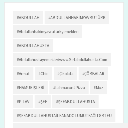
m
n
h
o
d
l
y
er
er
ai
ke
ar
o
o
Li
l
dI
e
#ABDULLAH
#ABDULLAHHAKİMYAVRUTÜRK
k
n
n
n
#abdullahhakimyavrutürkyemekleri
k
#ABDULLAHUSTA
#abdullahustayemekleriwww.sefabdullahusta.com
#armut
#chie
#çikolata
#ÇÖRBALAR
#HAMURİŞLERİ
#lahmacun#pizza
#muz
#PİLAV
#ŞEF
#ŞEFABDULLAHUSTA
#ŞEFABDULLAHUSTAİLEANADOLUMUTFAĞITGRTEU