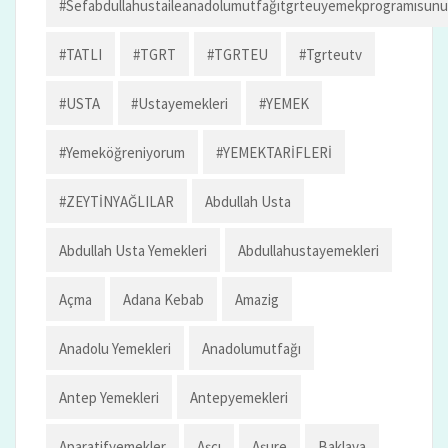
#sefabdullahustaileanadolumutfağıtgrteuyemekprogramısun
#TATLI
#TGRT
#TGRTEU
#tgrteutv
#USTA
#ustayemekleri
#YEMEK
#yemeköğreniyorum
#YEMEKTARİFLERİ
#ZEYTİNYAĞLILAR
Abdullah Usta
Abdullah Usta Yemekleri
Abdullahustayemekleri
Açma
Adana Kebab
Amazig
Anadolu Yemekleri
Anadolumutfağı
Antep Yemekleri
Antepyemekleri
Aparatifyemekler
Aşçı
Aşure
Baklava