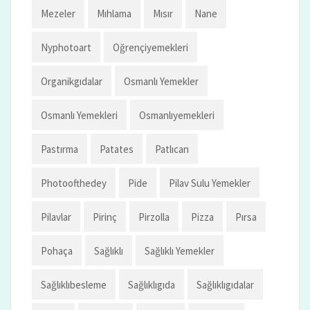
Mezeler
Mıhlama
Mısır
Nane
Nyphotoart
Oğrençiyemekleri
Organikgıdalar
Osmanlı Yemekler
Osmanlı Yemekleri
Osmanlıyemekleri
Pastırma
Patates
Patlıcan
Photoofthedey
Pide
Pilav Sulu Yemekler
Pilavlar
Pirinç
Pirzolla
Pizza
Pırsa
Pohaça
Sağlıklı
Sağlıklı Yemekler
Sağlıklıbesleme
Sağlıklıgıda
Sağlıklıgıdalar