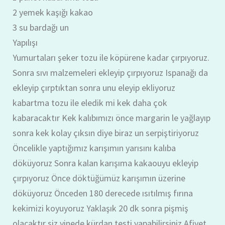
2 yemek kaşığı kakao
3 su bardağı un
Yapılışı
Yumurtaları şeker tozu ile köpürene kadar çırpıyoruz.
Sonra sıvı malzemeleri ekleyip çırpıyoruz Ispanağı da
ekleyip çırptıktan sonra unu eleyip ekliyoruz
kabartma tozu ile eledik mi kek daha çok
kabaracaktır Kek kalıbımızı önce margarin le yağlayıp
sonra kek kolay çıksın diye biraz un serpiştiriyoruz
Öncelikle yaptığımız karışımın yarısını kalıba
döküyoruz Sonra kalan karışıma kakaouyu ekleyip
çırpıyoruz Önce döktüğümüz karışımın üzerine
döküyoruz Önceden 180 derecede ısıtılmış fırına
kekimizi koyuyoruz Yaklaşık 20 dk sonra pişmiş
olacaktır siz yinede kürdan testi yapabilirsiniz Afiyet