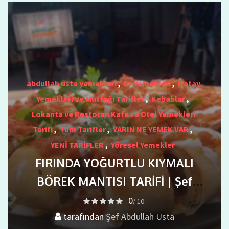
abdullah usta yemekleri
,
Ev Yemekleri
,
Hatay
Yemekleri Ve Mutfağı Tarifler
,
Kebablar
,
Lokanta ve Restoran Kafe ve Otel Yemekleri
Tarifi
,
Tüm Tarifler
,
YARIN NE YEMEK VAR
,
YENİ TARİFLER
,
Yöresel Yemekler
FIRINDA YOĞURTLU KIYMALI
BÖREK MANTISI TARİFİ | Şef
Abdullah Usta’dan Pratik ve Nefis
0
/ 10
tarafından
Lezzet
Şef Abdullah Usta