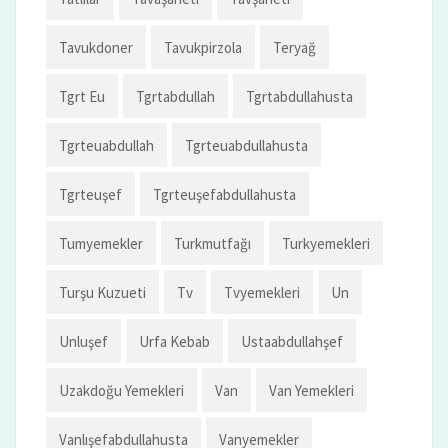
Tavukdoner
Tavukpirzola
Teryağ
Tgrt Eu
Tgrtabdullah
Tgrtabdullahusta
Tgrteuabdullah
Tgrteuabdullahusta
Tgrteuşef
Tgrteuşefabdullahusta
Tumyemekler
Turkmutfağı
Turkyemekleri
Turşu Kuzueti
Tv
Tvyemekleri
Un
Unluşef
Urfa Kebab
Ustaabdullahşef
Uzakdoğu Yemekleri
Van
Van Yemekleri
Vanlışefabdullahusta
Vanyemekler