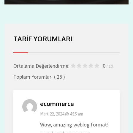
TARIF YORUMLARI
Ortalama Değerlendirme:
0
/ 10
Toplam Yorumlar:
( 25 )
ecommerce
Mart 22, 2024 @ 4:15 am
Wow, amazing weblog format!