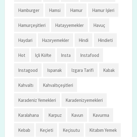
Hamburger
Hamsi
Hamur
Hamur Işleri
Hamurçeşitleri
Hatayyemekler
Havuç
Haydari
Hazıryemekler
Hindi
Hindieti
Hot
Içli Köfte
Insta
Instafood
Instagood
Ispanak
Izgara Tarifi
Kabak
Kahvaltı
Kahvaltıçeşitleri
Karadeniz Yemekleri
Karadenizyemekleri
Karalahana
Karpuz
Kavun
Kavurma
Kebab
Keçieti
Keçisutu
Kitabım Yemek