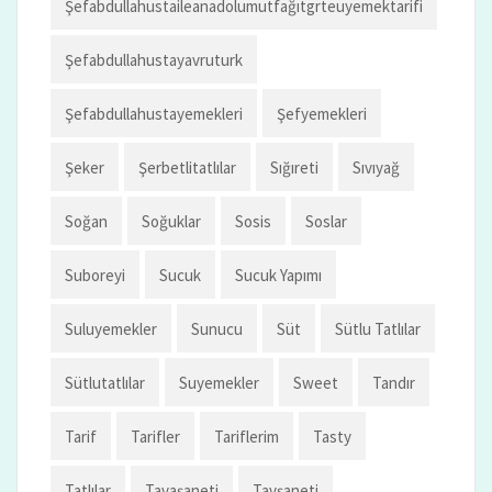
Şefabdullahustaileanadolumutfağıtgrteuyemektarifi
Şefabdullahustayavruturk
Şefabdullahustayemekleri
Şefyemekleri
Şeker
Şerbetlitatlılar
Sığıreti
Sıvıyağ
Soğan
Soğuklar
Sosis
Soslar
Suboreyi
Sucuk
Sucuk Yapımı
Suluyemekler
Sunucu
Süt
Sütlu Tatlılar
Sütlutatlılar
Suyemekler
Sweet
Tandır
Tarif
Tarifler
Tariflerim
Tasty
Tatlılar
Tavaşaneti
Tavşaneti