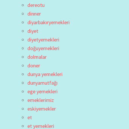
dereotu
dinner
diyarbakıryemekleri
diyet
diyetyemekleri
doğuyemekleri
dolmalar
doner
dunya yemekleri
dunyamutfağı
ege yemekleri
emeklerimiz
eskiyemekler
et
et yemekleri