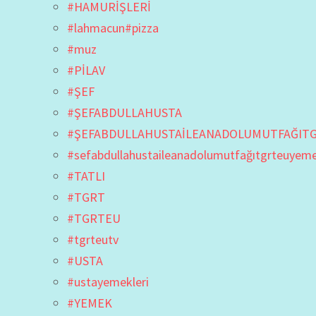
#HAMURİŞLERİ
#lahmacun#pizza
#muz
#PİLAV
#ŞEF
#ŞEFABDULLAHUSTA
#ŞEFABDULLAHUSTAİLEANADOLUMUTFAĞIT
#sefabdullahustaileanadolumutfağıtgrteuyem
#TATLI
#TGRT
#TGRTEU
#tgrteutv
#USTA
#ustayemekleri
#YEMEK