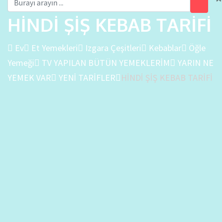
HİNDİ ŞİŞ KEBAB TARİFİ
Ev
Et Yemekleri
Izgara Çeşitleri
Kebablar
Öğle
Yemeği
TV YAPILAN BÜTÜN YEMEKLERİM
YARIN NE
YEMEK VAR
YENİ TARİFLER
HİNDİ ŞİŞ KEBAB TARİFİ