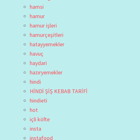
hamsi
hamur
hamur işleri
hamurçeşitleri
hatayyemekler
havuç
haydari
hazıryemekler
hindi
HİNDİ ŞİŞ KEBAB TARİFİ
hindieti
hot
içli köfte
insta
instafood