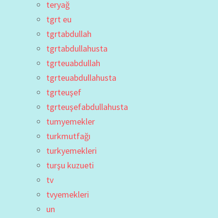
teryağ
tgrt eu
tgrtabdullah
tgrtabdullahusta
tgrteuabdullah
tgrteuabdullahusta
tgrteuşef
tgrteuşefabdullahusta
tumyemekler
turkmutfağı
turkyemekleri
turşu kuzueti
tv
tvyemekleri
un