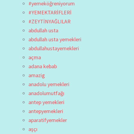
#yemeköğreniyorum
#YEMEKTARİFLERİ
#ZEYTİNYAĞLILAR
abdullah usta
abdullah usta yemekleri
abdullahustayemekleri
açma
adana kebab
amazig
anadolu yemekleri
anadolumutfağı
antep yemekleri
antepyemekleri
aparatifyemekler
aşçı