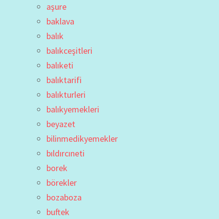
aşure
baklava
balık
balıkceşitleri
balıketi
balıktarifi
balıkturleri
balıkyemekleri
beyazet
bilinmedikyemekler
bıldırcıneti
borek
börekler
bozaboza
buftek