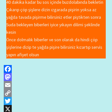
40 dakika kadar bu sos içinde buzdolabında bekletin
Çıkarıp çöp şişlere dizin ızgarada pişirin yoksa az
yağda tavada pişirme bilirsiniz etler piştikten sonra
Suda bekleyen biberleri iyice yıkayın dilimi şeklinde
kesin
Önce dolmalık biberler ve son olarak da hindi çöp
şişlerine dizip te yağda pişire bilirsiniz kızartıp servis
yapın afiyet olsun
Facebook
Mastodon
Email
Copy
Link
Twitter