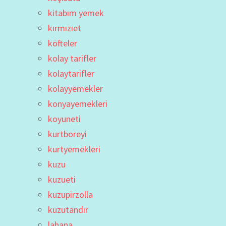
kitabım yemek
kırmızıet
köfteler
kolay tarifler
kolaytarifler
kolayyemekler
konyayemekleri
koyuneti
kurtboreyi
kurtyemekleri
kuzu
kuzueti
kuzupirzolla
kuzutandır
lahana