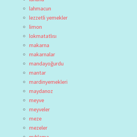
lahmacun
lezzetli yemekler
limon
lokmatatlısı
makarna
makarnalar
mandayoğurdu
mantar
mardinyemekleri
maydanoz
meyve
meyveler
meze
mezeler
mıhlama