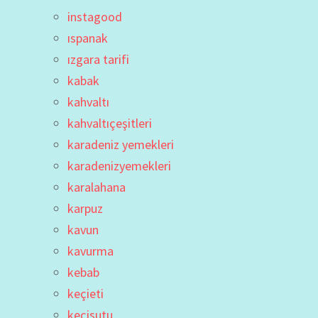
instagood
ıspanak
ızgara tarifi
kabak
kahvaltı
kahvaltıçeşitleri
karadeniz yemekleri
karadenizyemekleri
karalahana
karpuz
kavun
kavurma
kebab
keçieti
keçisutu