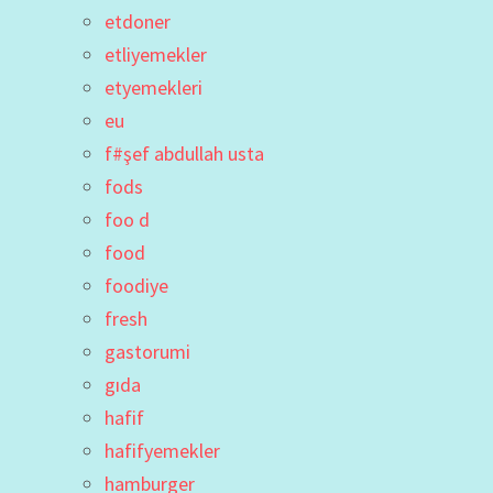
etdoner
etliyemekler
etyemekleri
eu
f#şef abdullah usta
fods
foo d
food
foodiye
fresh
gastorumi
gıda
hafif
hafifyemekler
hamburger