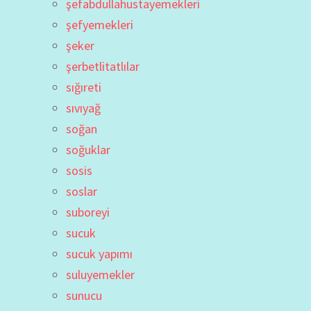
şefabdullahustayemekleri
şefyemekleri
şeker
şerbetlitatlılar
sığıreti
sıvıyağ
soğan
soğuklar
sosis
soslar
suboreyi
sucuk
sucuk yapımı
suluyemekler
sunucu