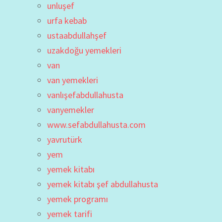
unluşef
urfa kebab
ustaabdullahşef
uzakdoğu yemekleri
van
van yemekleri
vanlışefabdullahusta
vanyemekler
www.sefabdullahusta.com
yavrutürk
yem
yemek kitabı
yemek kitabı şef abdullahusta
yemek programı
yemek tarifi