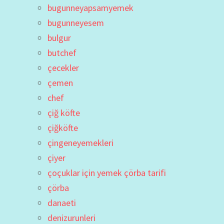
bugunneyapsamyemek
bugunneyesem
bulgur
butchef
çecekler
çemen
chef
çiğ köfte
çiğköfte
çingeneyemekleri
çiyer
çoçuklar için yemek çörba tarifi
çörba
danaeti
denizurunleri