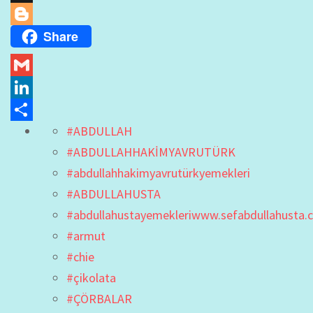
X
Share
Blogger
Gmail
LinkedIn
#ABDULLAH
Share
#ABDULLAHHAKİMYAVRUTÜRK
#abdullahhakimyavrutürkyemekleri
#ABDULLAHUSTA
#abdullahustayemekleriwww.sefabdullahusta.
#armut
#chie
#çikolata
#ÇÖRBALAR