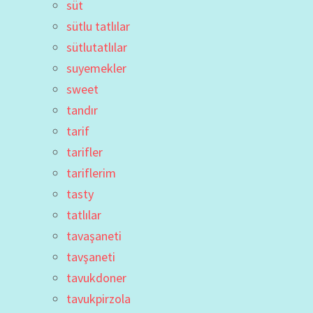
süt
sütlu tatlılar
sütlutatlılar
suyemekler
sweet
tandır
tarif
tarifler
tariflerim
tasty
tatlılar
tavaşaneti
tavşaneti
tavukdoner
tavukpirzola