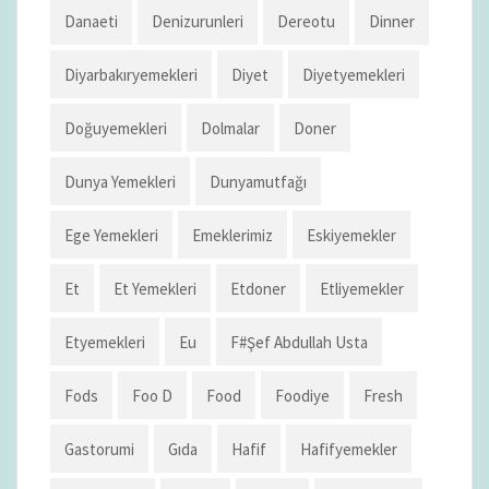
Danaeti
Denizurunleri
Dereotu
Dinner
Diyarbakıryemekleri
Diyet
Diyetyemekleri
Doğuyemekleri
Dolmalar
Doner
Dunya Yemekleri
Dunyamutfağı
Ege Yemekleri
Emeklerimiz
Eskiyemekler
Et
Et Yemekleri
Etdoner
Etliyemekler
Etyemekleri
Eu
F#şef Abdullah Usta
Fods
Foo D
Food
Foodiye
Fresh
Gastorumi
Gıda
Hafif
Hafifyemekler