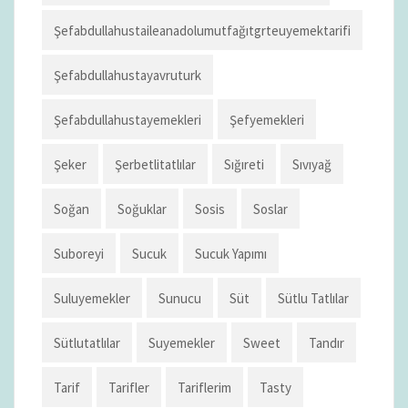
Şefabdullahustaileanadolumutfağıtgrteuyemektarifi
Şefabdullahustayavruturk
Şefabdullahustayemekleri
Şefyemekleri
Şeker
Şerbetlitatlılar
Sığıreti
Sıvıyağ
Soğan
Soğuklar
Sosis
Soslar
Suboreyi
Sucuk
Sucuk Yapımı
Suluyemekler
Sunucu
Süt
Sütlu Tatlılar
Sütlutatlılar
Suyemekler
Sweet
Tandır
Tarif
Tarifler
Tariflerim
Tasty