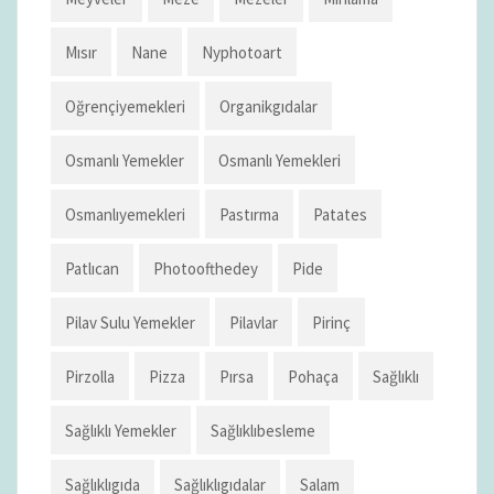
Mısır
Nane
Nyphotoart
Oğrençiyemekleri
Organikgıdalar
Osmanlı Yemekler
Osmanlı Yemekleri
Osmanlıyemekleri
Pastırma
Patates
Patlıcan
Photoofthedey
Pide
Pilav Sulu Yemekler
Pilavlar
Pirinç
Pirzolla
Pizza
Pırsa
Pohaça
Sağlıklı
Sağlıklı Yemekler
Sağlıklıbesleme
Sağlıklıgıda
Sağlıklıgıdalar
Salam