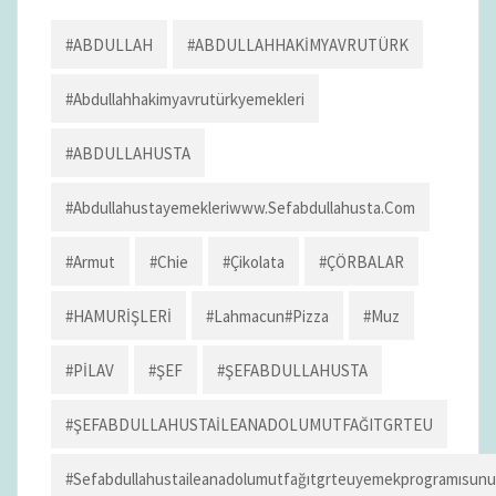
o
d
l
y
er
er
ai
ke
ar
o
o
Li
l
dI
e
#ABDULLAH
#ABDULLAHHAKİMYAVRUTÜRK
k
n
n
n
#abdullahhakimyavrutürkyemekleri
k
#ABDULLAHUSTA
#abdullahustayemekleriwww.sefabdullahusta.com
#armut
#chie
#çikolata
#ÇÖRBALAR
#HAMURİŞLERİ
#lahmacun#pizza
#muz
#PİLAV
#ŞEF
#ŞEFABDULLAHUSTA
#ŞEFABDULLAHUSTAİLEANADOLUMUTFAĞITGRTEU
#sefabdullahustaileanadolumutfağıtgrteuyemekprogramısun