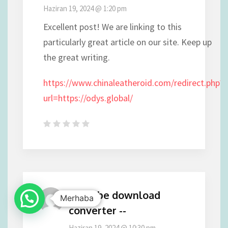
Haziran 19, 2024 @ 1:20 pm
Excellent post! We are linking to this
particularly great article on our site. Keep up
the great writing.
https://www.chinaleatheroid.com/redirect.php?
url=https://odys.global/
youtube download
Merhaba
converter --
Haziran 19, 2024 @ 10:30 pm