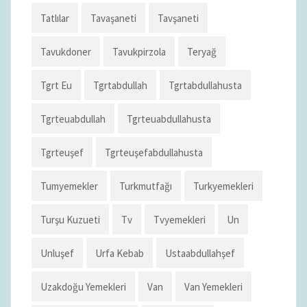
Tatlılar
Tavaşaneti
Tavşaneti
Tavukdoner
Tavukpirzola
Teryağ
Tgrt Eu
Tgrtabdullah
Tgrtabdullahusta
Tgrteuabdullah
Tgrteuabdullahusta
Tgrteuşef
Tgrteuşefabdullahusta
Tumyemekler
Turkmutfağı
Turkyemekleri
Turşu Kuzueti
Tv
Tvyemekleri
Un
Unluşef
Urfa Kebab
Ustaabdullahşef
Uzakdoğu Yemekleri
Van
Van Yemekleri