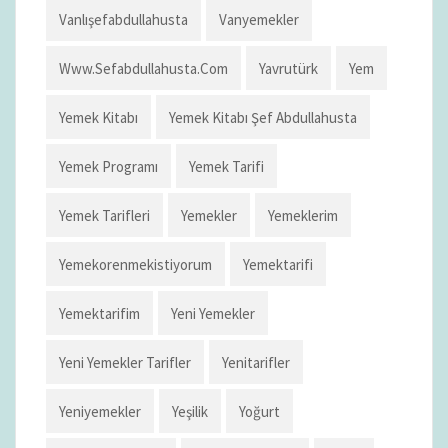
Vanlışefabdullahusta
Vanyemekler
Www.sefabdullahusta.com
Yavrutürk
Yem
Yemek Kitabı
Yemek Kitabı Şef Abdullahusta
Yemek Programı
Yemek Tarifi
Yemek Tarifleri
Yemekler
Yemeklerim
Yemekorenmekistiyorum
Yemektarifi
Yemektarifim
Yeni Yemekler
Yeni Yemekler Tarifler
Yenitarifler
Yeniyemekler
Yeşilik
Yoğurt