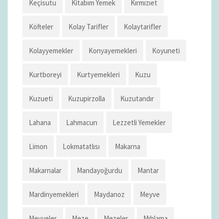
Keçisutu
Kitabım Yemek
Kırmızıet
Köfteler
Kolay Tarifler
Kolaytarifler
Kolayyemekler
Konyayemekleri
Koyuneti
Kurtboreyi
Kurtyemekleri
Kuzu
Kuzueti
Kuzupirzolla
Kuzutandır
Lahana
Lahmacun
Lezzetli Yemekler
Limon
Lokmatatlısı
Makarna
Makarnalar
Mandayoğurdu
Mantar
Mardinyemekleri
Maydanoz
Meyve
Meyveler
Meze
Mezeler
Mıhlama