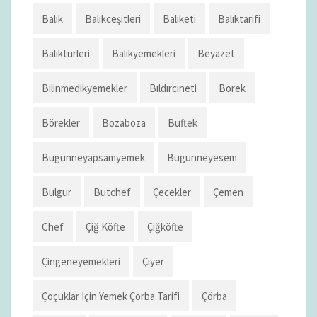
Balık
Balıkceşitleri
Balıketi
Balıktarifi
Balıkturleri
Balıkyemekleri
Beyazet
Bilinmedikyemekler
Bıldırcıneti
Borek
Börekler
Bozaboza
Buftek
Bugunneyapsamyemek
Bugunneyesem
Bulgur
Butchef
Çecekler
Çemen
Chef
Çiğ Köfte
Çiğköfte
Çingeneyemekleri
Çiyer
Çoçuklar Için Yemek Çörba Tarifi
Çörba