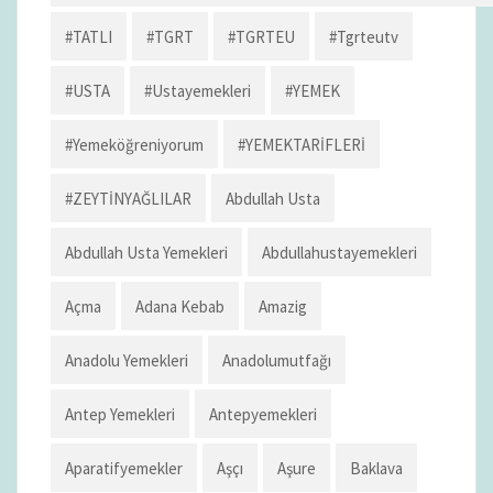
#TATLI
#TGRT
#TGRTEU
#tgrteutv
#USTA
#ustayemekleri
#YEMEK
#yemeköğreniyorum
#YEMEKTARİFLERİ
#ZEYTİNYAĞLILAR
Abdullah Usta
Abdullah Usta Yemekleri
Abdullahustayemekleri
Açma
Adana Kebab
Amazig
Anadolu Yemekleri
Anadolumutfağı
Antep Yemekleri
Antepyemekleri
Aparatifyemekler
Aşçı
Aşure
Baklava