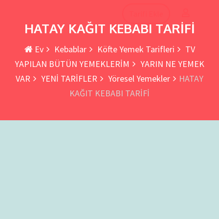
Tarifi Ekle
HATAY KAĞIT KEBABI TARİFİ
Ev
Kebablar
Köfte Yemek Tarifleri
TV
YAPILAN BÜTÜN YEMEKLERİM
YARIN NE YEMEK
VAR
YENİ TARİFLER
Yöresel Yemekler
HATAY
KAĞIT KEBABI TARİFİ