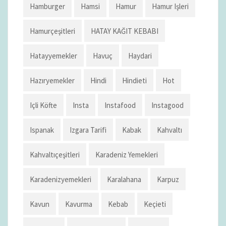
Hamburger
Hamsi
Hamur
Hamur Işleri
Hamurçeşitleri
HATAY KAĞIT KEBABI
Hatayyemekler
Havuç
Haydari
Hazıryemekler
Hindi
Hindieti
Hot
Içli Köfte
Insta
Instafood
Instagood
Ispanak
Izgara Tarifi
Kabak
Kahvaltı
Kahvaltıçeşitleri
Karadeniz Yemekleri
Karadenizyemekleri
Karalahana
Karpuz
Kavun
Kavurma
Kebab
Keçieti