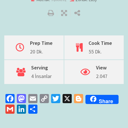
Prep Time
Cook Time
20 Dk.
55 Dk.
Serving
View
4 İnsanlar
2.047
Fa
M
E
C
T
X
Bl
Share
ce
as
m
o
wi
o
G
Li
S
b
to
ai
p
tt
gg
m
n
h
o
d
l
y
er
er
ai
ke
ar