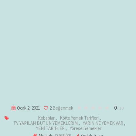
0
Ocak 2, 2021
2
Beğenmek
/ 10
Kebablar
,
Köfte Yemek Tarifleri
,
TV YAPILAN BÜTÜN YEMEKLERİM
,
YARIN NE YEMEK VAR
,
YENİ TARİFLER
,
Yöresel Yemekler
Mutfak:
TURKİYE
Zorluk: Easy