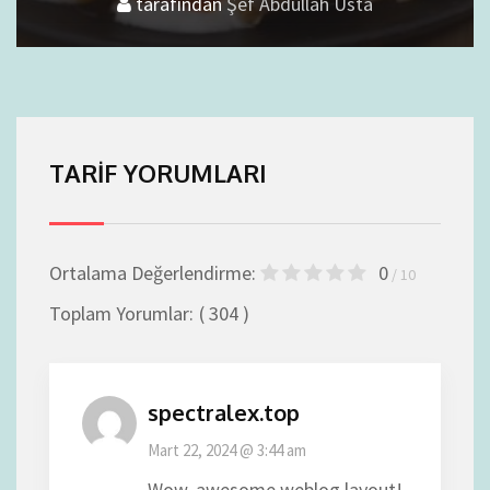
tarafından
Lezzet
Şef Abdullah Usta
TARIF YORUMLARI
Ortalama Değerlendirme:
0
/ 10
Toplam Yorumlar:
( 304 )
spectralex.top
Mart 22, 2024 @ 3:44 am
Wow, awesome weblog layout!