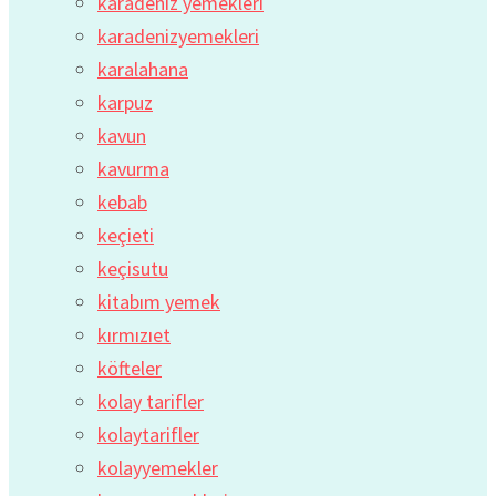
karadeniz yemekleri
karadenizyemekleri
karalahana
karpuz
kavun
kavurma
kebab
keçieti
keçisutu
kitabım yemek
kırmızıet
köfteler
kolay tarifler
kolaytarifler
kolayyemekler