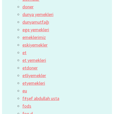
doner
dunya yemekleri
dunyamutfağı
ege yemekleri
emeklerimiz
eskiyemekler
et
et yemekleri
etdoner
etliyemekler
etyemekleri
eu
f#şef abdullah usta
fods
foo d