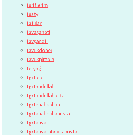
tariflerim
tasty
tatlılar
tavaşaneti
tavşaneti
tavukdoner
tavukpirzola
teryağ
tgrt eu
tgrtabdullah
tgrtabdullahusta
tgrteuabdullah
tgrteuabdullahusta
tgrteuşef
tgrteuşefabdullahusta