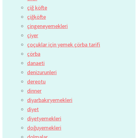
çiğ köfte
çiğköfte
çingeneyemekleri
çiyer
çoçuklar için yemek çörba tarifi
çörba
danaeti
denizurunleri
dereotu
dinner
diyarbakıryemekleri
diyet
diyetyemekleri
doğuyemekleri
dolmalar