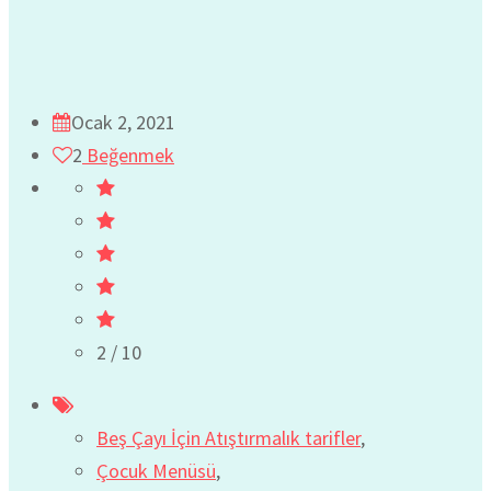
Ocak 2, 2021
2
Beğenmek
2
/ 10
Beş Çayı İçin Atıştırmalık tarifler
,
Çocuk Menüsü
,