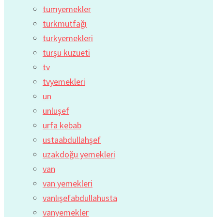
tumyemekler
turkmutfağı
turkyemekleri
turşu kuzueti
tv
tvyemekleri
un
unluşef
urfa kebab
ustaabdullahşef
uzakdoğu yemekleri
van
van yemekleri
vanlışefabdullahusta
vanyemekler