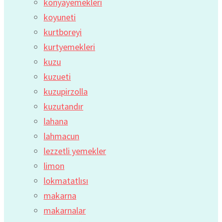
konyayemekleri
koyuneti
kurtboreyi
kurtyemekleri
kuzu
kuzueti
kuzupirzolla
kuzutandır
lahana
lahmacun
lezzetli yemekler
limon
lokmatatlısı
makarna
makarnalar