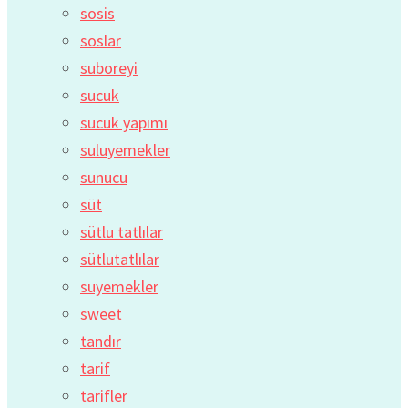
sosis
soslar
suboreyi
sucuk
sucuk yapımı
suluyemekler
sunucu
süt
sütlu tatlılar
sütlutatlılar
suyemekler
sweet
tandır
tarif
tarifler