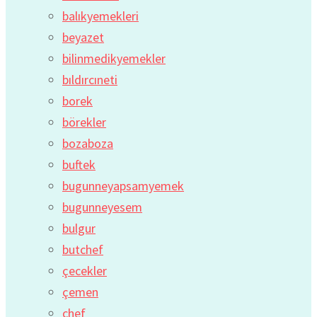
balıkyemekleri
beyazet
bilinmedikyemekler
bıldırcıneti
borek
börekler
bozaboza
buftek
bugunneyapsamyemek
bugunneyesem
bulgur
butchef
çecekler
çemen
chef