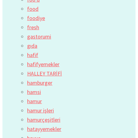
food
foodiye
fresh
gastorumi
gıda
hafif
hafifyemekler
HALLEY TARİFİ
hamburger
hamsi
hamur
hamur işleri
hamurçeşitleri
hatayyemekler