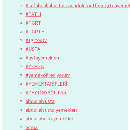
#sefabdullahustaileanadolumutfağıtgrteuyem
#TATLI
#TGRT
#TGRTEU
#tgrteutv
#USTA
#ustayemekleri
#YEMEK
#yemeköğreniyorum
#YEMEKTARİFLERİ
#ZEYTİNYAĞLILAR
abdullah usta
abdullah usta yemekleri
abdullahustayemekleri
açma