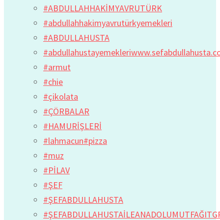
#ABDULLAHHAKİMYAVRUTÜRK
#abdullahhakimyavrutürkyemekleri
#ABDULLAHUSTA
#abdullahustayemekleriwww.sefabdullahusta.
#armut
#chie
#çikolata
#ÇÖRBALAR
#HAMURİŞLERİ
#lahmacun#pizza
#muz
#PİLAV
#ŞEF
#ŞEFABDULLAHUSTA
#ŞEFABDULLAHUSTAİLEANADOLUMUTFAĞITG