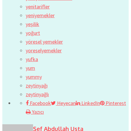
yenitarifler
yeniyemekler
yeşilik
yoğurt
yöresel yemekler
yoreselyemekler
yufka
yum
yummy
zeytinyağı
zeytinyağlı
Facebook
Heyecan
LinkedIn
Pinterest
Yazıcı
Şef Abdullah Usta