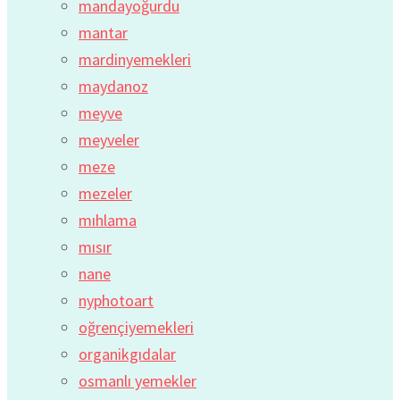
mandayoğurdu
mantar
mardinyemekleri
maydanoz
meyve
meyveler
meze
mezeler
mıhlama
mısır
nane
nyphotoart
oğrençiyemekleri
organikgıdalar
osmanlı yemekler