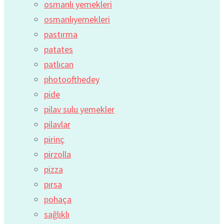
osmanlı yemekleri
osmanlıyemekleri
pastırma
patates
patlıcan
photoofthedey
pide
pilav sulu yemekler
pilavlar
pirinç
pirzolla
pizza
pırsa
pohaça
sağlıklı