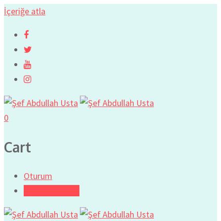
İçeriğe atla
0
Cart
Oturum
Tarifi Gönder