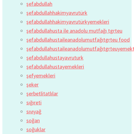
şefabdullah
şefabdullahhakimyavrutürk
şefabdullahhakimyavrutürkyemekleri
şefabdullahusta ile anadolu mutfağı tgrteu
şefabdullahustaileanadolumutfağıtgrteu food
şefabdullahustaileanadolumutfağıtgrteuyemekta
şefabdullahustayavruturk
şefabdullahustayemekleri
şefyemekleri
şeker
şerbetlitatlılar
sığıreti
sıvıyağ
soğan
soğuklar