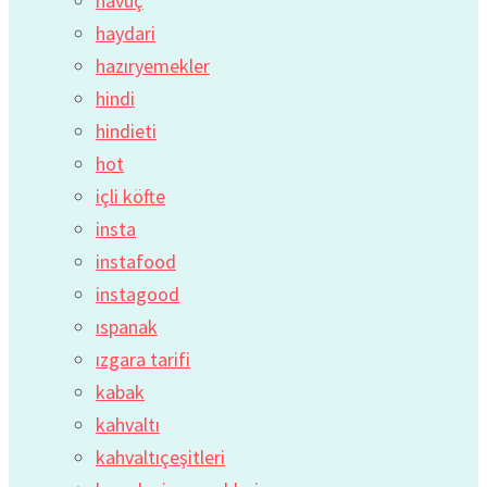
havuç
haydari
hazıryemekler
hindi
hindieti
hot
içli köfte
insta
instafood
instagood
ıspanak
ızgara tarifi
kabak
kahvaltı
kahvaltıçeşitleri