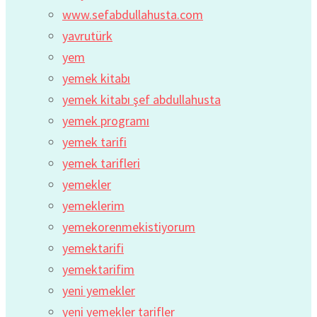
www.sefabdullahusta.com
yavrutürk
yem
yemek kitabı
yemek kitabı şef abdullahusta
yemek programı
yemek tarifi
yemek tarifleri
yemekler
yemeklerim
yemekorenmekistiyorum
yemektarifi
yemektarifim
yeni yemekler
yeni yemekler tarifler