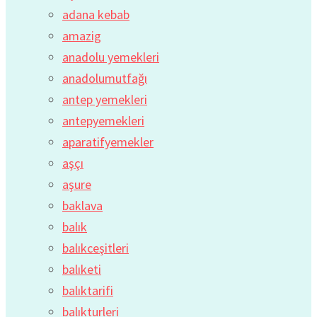
adana kebab
amazig
anadolu yemekleri
anadolumutfağı
antep yemekleri
antepyemekleri
aparatifyemekler
aşçı
aşure
baklava
balık
balıkceşitleri
balıketi
balıktarifi
balıkturleri