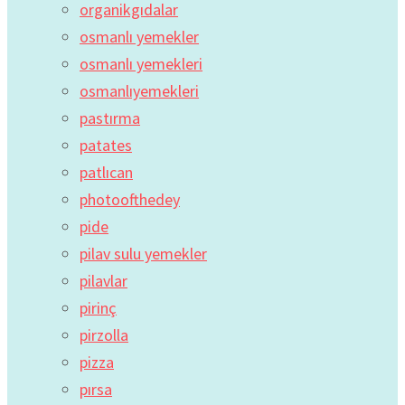
organikgıdalar
osmanlı yemekler
osmanlı yemekleri
osmanlıyemekleri
pastırma
patates
patlıcan
photoofthedey
pide
pilav sulu yemekler
pilavlar
pirinç
pirzolla
pizza
pırsa