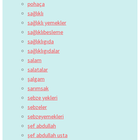
pohaça
sağlıklı
sağlıklı yemekler
sağlıklıbesleme
sağlıklıgıda
sağlıklıgıdalar
salam
salatalar
şalgam
sarımsak
sebze yekleri
sebzeler
sebzeyemekleri
şef abdullah
şef abdullah usta