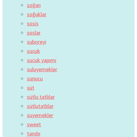
soğan
soğuklar
sosis
soslar
suboreyi
sucuk
sucuk yapımı
suluyemekler
sunucu
süt
sütlu tatlılar
sütlutatlılar
suyemekler
sweet
tandır