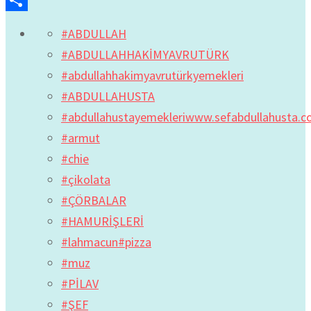
Share
#ABDULLAH
#ABDULLAHHAKİMYAVRUTÜRK
#abdullahhakimyavrutürkyemekleri
#ABDULLAHUSTA
#abdullahustayemekleriwww.sefabdullahusta.
#armut
#chie
#çikolata
#ÇÖRBALAR
#HAMURİŞLERİ
#lahmacun#pizza
#muz
#PİLAV
#ŞEF