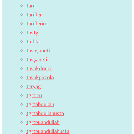
tarif
tarifler
tariflerim
tasty
tatlılar
tavaşaneti
tavşaneti
tavukdoner
tavukpirzola
teryağ
tgrt eu
tgrtabdullah
tgrtabdullahusta
tgrteuabdullah
tgrteuabdullahusta