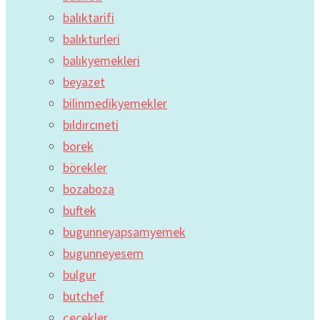
balıktarifi
balıkturleri
balıkyemekleri
beyazet
bilinmedikyemekler
bıldırcıneti
borek
börekler
bozaboza
buftek
bugunneyapsamyemek
bugunneyesem
bulgur
butchef
çecekler