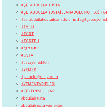
#ŞEFABDULLAHUSTA
#ŞEFABDULLAHUSTAİLEANADOLUMUTFAĞITG
#sefabdullahustaileanadolumutfağıtgrteuyem
#TATLI
#TGRT
#TGRTEU
#tgrteutv
#USTA
#ustayemekleri
#YEMEK
#yemeköğreniyorum
#YEMEKTARİFLERİ
#ZEYTİNYAĞLILAR
abdullah usta
abdullah usta yemekleri