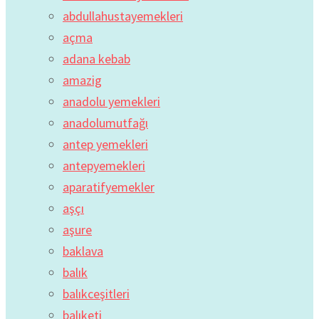
abdullahustayemekleri
açma
adana kebab
amazig
anadolu yemekleri
anadolumutfağı
antep yemekleri
antepyemekleri
aparatifyemekler
aşçı
aşure
baklava
balık
balıkceşitleri
balıketi