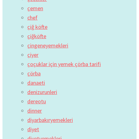
çemen
chef
çiğ köfte
çiğköfte
çingeneyemekleri
çiyer
çoçuklar için yemek çörba tarifi
çörba
danaeti
denizurunleri
dereotu
dinner
diyarbakıryemekleri
diyet
diyetyemekleri