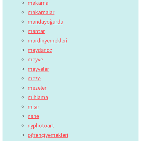
makarna
makarnalar
mandayoğurdu
mantar
mardinyemekleri
maydanoz
meyve
meyveler
meze
mezeler
mıhlama
mısır
nane
nyphotoart
oğrençiyemekleri