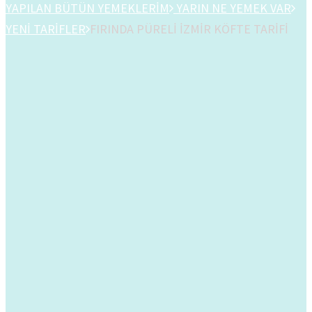
YAPILAN BÜTÜN YEMEKLERİM
YARIN NE YEMEK VAR
YENİ TARİFLER
FIRINDA PÜRELİ İZMİR KÖFTE TARİFİ