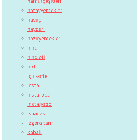
hamurçeşitleri
hatayyemekler
havuç
haydari
hazıryemekler
hindi
hindieti
hot
içli köfte
insta
instafood
instagood
ıspanak
ızgara tarifi
kabak