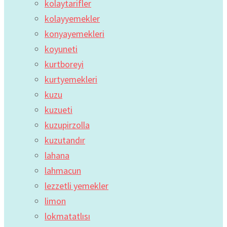
kolaytarifler
kolayyemekler
konyayemekleri
koyuneti
kurtboreyi
kurtyemekleri
kuzu
kuzueti
kuzupirzolla
kuzutandır
lahana
lahmacun
lezzetli yemekler
limon
lokmatatlısı