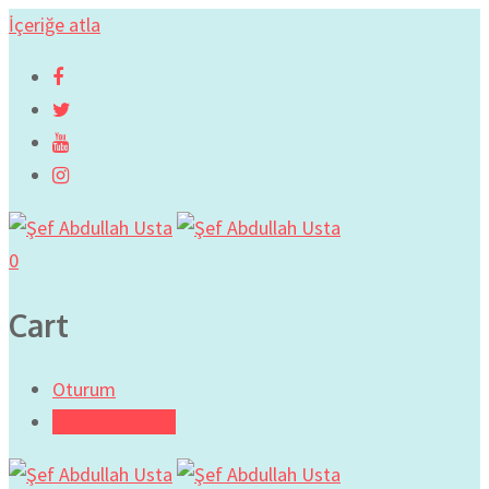
İçeriğe atla
0
Cart
Oturum
Tarifi Gönder