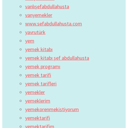
vanlışefabdullahusta
vanyemekler
www.sefabdullahusta.com
yavrutürk
yem
yemek kitabı
yemek kitabı şef abdullahusta
yemek programı
yemek tarifi
yemek tarifleri
yemekler
yemeklerim
yemekorenmekistiyorum
yemektarifi
yemektarifim