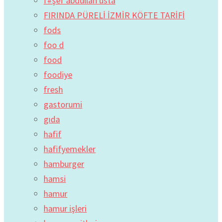
f#şef abdullah usta
FIRINDA PÜRELİ İZMİR KÖFTE TARİFİ
fods
foo d
food
foodiye
fresh
gastorumi
gıda
hafif
hafifyemekler
hamburger
hamsi
hamur
hamur işleri