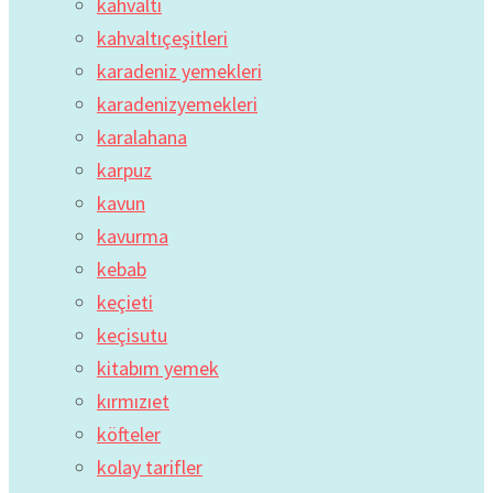
kahvaltı
kahvaltıçeşitleri
karadeniz yemekleri
karadenizyemekleri
karalahana
karpuz
kavun
kavurma
kebab
keçieti
keçisutu
kitabım yemek
kırmızıet
köfteler
kolay tarifler