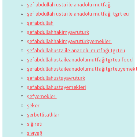
şef abdullah usta ile anadolu mutfağı
şef abdullah usta ile anadolu mutfağı tgrt eu
şefabdullah
şefabdullahhakimyavrutürk
şefabdullahhakimyavrutürkyemekleri
şefabdullahusta ile anadolu mutfağı tgrteu
şefabdullahustaileanadolumutfağıtgrteu food
şefabdullahustaileanadolumutfağıtgrteuyemekta
şefabdullahustayavruturk
şefabdullahustayemekleri
şefyemekleri
şeker
şerbetlitatlılar
sığıreti
sıvıyağ