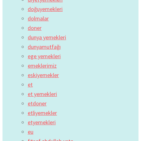
doğuyemekleri
dolmalar
doner
dunya yemekleri
dunyamutfağı
ege yemekleri
emeklerimiz
eskiyemekler
et
et yemekleri
etdoner
etliyemekler
etyemekleri
eu