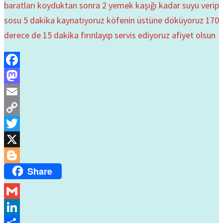
baratları koyduktan sonra 2 yemek kaşığı kadar suyu verip
sosu 5 dakika kaynatıyoruz köfenin üstüne döküyoruz 170
derece de 15 dakika fırınlayıp servis ediyoruz afiyet olsun
Facebook
Mastodon
Email
Copy
Link
Twitter
X
Share
Blogger
Gmail
LinkedIn