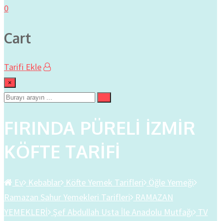
0
Cart
Tarifi Ekle
×
FIRINDA PÜRELİ İZMİR
KÖFTE TARİFİ
Ev
Kebablar
Köfte Yemek Tarifleri
Öğle Yemeği
Ramazan Sahur Yemekleri Tarifleri
RAMAZAN
YEMEKLERİ
Şef Abdullah Usta İle Anadolu Mutfağı
TV