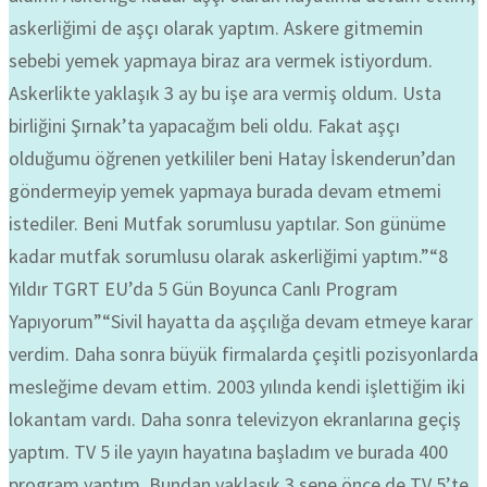
askerliğimi de aşçı olarak yaptım. Askere gitmemin
sebebi yemek yapmaya biraz ara vermek istiyordum.
Askerlikte yaklaşık 3 ay bu işe ara vermiş oldum. Usta
birliğini Şırnak’ta yapacağım beli oldu. Fakat aşçı
olduğumu öğrenen yetkililer beni Hatay İskenderun’dan
göndermeyip yemek yapmaya burada devam etmemi
istediler. Beni Mutfak sorumlusu yaptılar. Son günüme
kadar mutfak sorumlusu olarak askerliğimi yaptım.”“8
Yıldır TGRT EU’da 5 Gün Boyunca Canlı Program
Yapıyorum”“Sivil hayatta da aşçılığa devam etmeye karar
verdim. Daha sonra büyük firmalarda çeşitli pozisyonlarda
mesleğime devam ettim. 2003 yılında kendi işlettiğim iki
lokantam vardı. Daha sonra televizyon ekranlarına geçiş
yaptım. TV 5 ile yayın hayatına başladım ve burada 400
program yaptım. Bundan yaklaşık 3 sene önce de TV 5’te