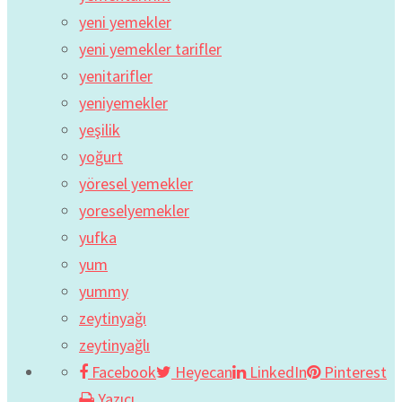
yeni yemekler
yeni yemekler tarifler
yenitarifler
yeniyemekler
yeşilik
yoğurt
yöresel yemekler
yoreselyemekler
yufka
yum
yummy
zeytinyağı
zeytinyağlı
Facebook
Heyecan
LinkedIn
Pinterest
Yazıcı