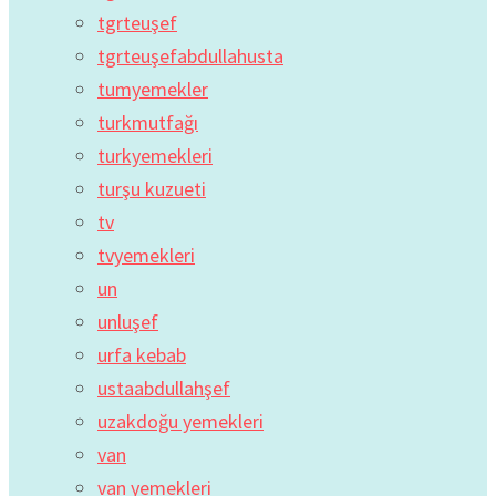
tgrteuşef
tgrteuşefabdullahusta
tumyemekler
turkmutfağı
turkyemekleri
turşu kuzueti
tv
tvyemekleri
un
unluşef
urfa kebab
ustaabdullahşef
uzakdoğu yemekleri
van
van yemekleri