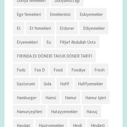
Dunya Yemekleri
Dunyamutfağı
Ege Yemekleri
Emeklerimiz
Eskiyemekler
Et
Et Yemekleri
Etdoner
Etliyemekler
Etyemekleri
Eu
F#şef Abdullah Usta
FIRINDA EV DÖNERİ TAVUK DÖNER TARİFİ
Fods
Foo D
Food
Foodiye
Fresh
Gastorumi
Gıda
Hafif
Hafifyemekler
Hamburger
Hamsi
Hamur
Hamur Işleri
Hamurçeşitleri
Hatayyemekler
Havuç
Haydari
Hazıryemekler
Hindi
Hindieti