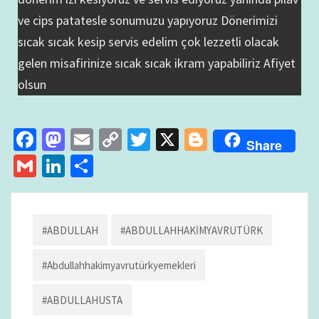
ve cips patatesle sonumuzu yapıyoruz Dönerimizi
sıcak sıcak kesip servis edelim çok lezzetli olacak
gelen misafirinize sıcak sıcak ikram yapabiliriz Afiyet
olsun
Fa
M
E
C
T
X
Bl
Share
ce
as
m
o
wi
o
G
Li
S
b
to
ai
p
tt
gg
m
n
h
o
d
l
y
er
er
ai
ke
ar
o
o
Li
l
dI
e
#ABDULLAH
#ABDULLAHHAKİMYAVRUTÜRK
k
n
n
n
#abdullahhakimyavrutürkyemekleri
k
#ABDULLAHUSTA