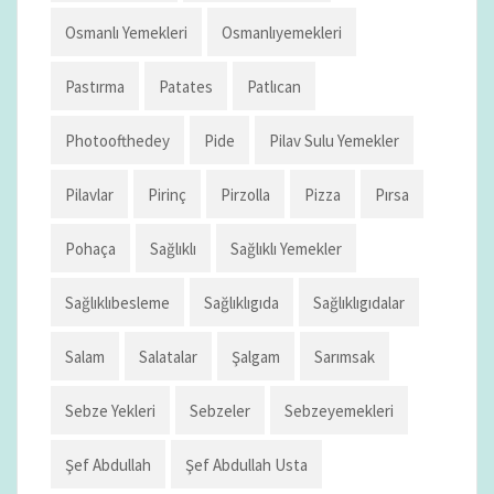
Osmanlı Yemekleri
Osmanlıyemekleri
Pastırma
Patates
Patlıcan
Photoofthedey
Pide
Pilav Sulu Yemekler
Pilavlar
Pirinç
Pirzolla
Pizza
Pırsa
Pohaça
Sağlıklı
Sağlıklı Yemekler
Sağlıklıbesleme
Sağlıklıgıda
Sağlıklıgıdalar
Salam
Salatalar
Şalgam
Sarımsak
Sebze Yekleri
Sebzeler
Sebzeyemekleri
Şef Abdullah
Şef Abdullah Usta