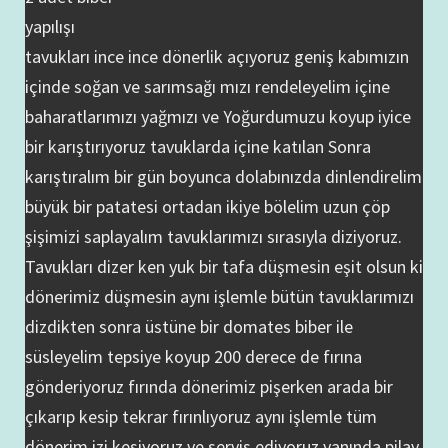
yapılışı
tavukları ince ince dönerlik açıyoruz geniş kabımızın
içinde soğan ve sarımsağı mızı rendeleyelim içine
baharatlarımızı yağmızı ve Yoğurdumuzu koyup iyice
bir karıştırıyoruz tavuklarda içine katılan Sonra
karıştıralım bir gün boyunca dolabınızda dinlendirelim
büyük bir patatesi ortadan ikiye bölelim uzun çöp
şişimizi saplayalım tavuklarımızı sırasıyla diziyoruz.
Tavukları dizer ken yuk bir tafa düşmesin eşit olsun ki
dönerimiz düşmesin aynı işlemle bütün tavuklarımızı
dizdikten sonra üstüne bir domates biber ile
süsleyelim tepsiye koyup 200 derece de fırına
gönderiyoruz fırında dönerimiz pişerken arada bir
çıkarıp kesip tekrar fırınlıyoruz aynı işlemle tüm
dönerim izi kesiyoruz ve servis ediyoruz yanında pilav