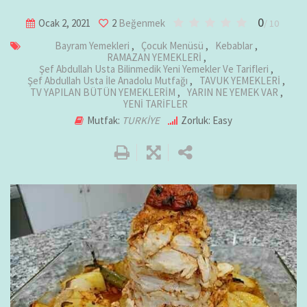
0
Ocak 2, 2021
2
Beğenmek
/ 10
Bayram Yemekleri
,
Çocuk Menüsü
,
Kebablar
,
RAMAZAN YEMEKLERİ
,
Şef Abdullah Usta Bilinmedik Yeni Yemekler Ve Tarifleri
,
Şef Abdullah Usta İle Anadolu Mutfağı
,
TAVUK YEMEKLERİ
,
TV YAPILAN BÜTÜN YEMEKLERİM
,
YARIN NE YEMEK VAR
,
YENİ TARİFLER
Mutfak:
TURKİYE
Zorluk: Easy