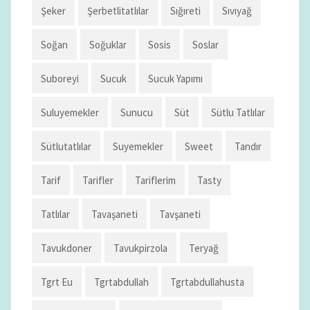
Şeker
Şerbetlitatlılar
Sığıreti
Sıvıyağ
Soğan
Soğuklar
Sosis
Soslar
Suboreyi
Sucuk
Sucuk Yapımı
Suluyemekler
Sunucu
Süt
Sütlu Tatlılar
Sütlutatlılar
Suyemekler
Sweet
Tandır
Tarif
Tarifler
Tariflerim
Tasty
Tatlılar
Tavaşaneti
Tavşaneti
Tavukdoner
Tavukpirzola
Teryağ
Tgrt Eu
Tgrtabdullah
Tgrtabdullahusta