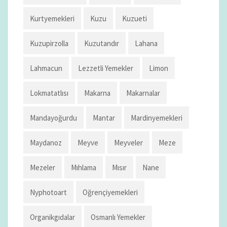
Kurtyemekleri
Kuzu
Kuzueti
Kuzupirzolla
Kuzutandır
Lahana
Lahmacun
Lezzetli Yemekler
Limon
Lokmatatlısı
Makarna
Makarnalar
Mandayoğurdu
Mantar
Mardinyemekleri
Maydanoz
Meyve
Meyveler
Meze
Mezeler
Mıhlama
Mısır
Nane
Nyphotoart
Oğrençiyemekleri
Organikgıdalar
Osmanlı Yemekler