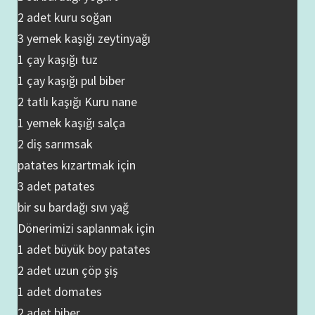
2 adet kuru soğan
3 yemek kaşığı zeytinyağı
1 çay kaşığı tuz
1 çay kaşığı pul biber
2 tatlı kaşığı Kuru nane
1 yemek kaşığı salça
2 diş sarımsak
patates kızartmak için
3 adet patates
bir su bardağı sıvı yağ
Dönerimizi saplanmak için
1 adet büyük boy patates
2 adet uzun çöp şiş
1 adet domates
2 adet biber