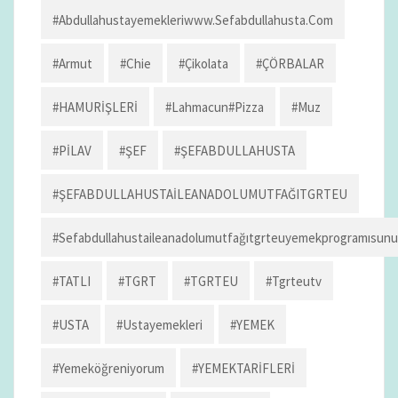
#abdullahustayemekleriwww.sefabdullahusta.com
#armut
#chie
#çikolata
#ÇÖRBALAR
#HAMURİŞLERİ
#lahmacun#pizza
#muz
#PİLAV
#ŞEF
#ŞEFABDULLAHUSTA
#ŞEFABDULLAHUSTAİLEANADOLUMUTFAĞITGRTEU
#sefabdullahustaileanadolumutfağıtgrteuyemekprogramısun
#TATLI
#TGRT
#TGRTEU
#tgrteutv
#USTA
#ustayemekleri
#YEMEK
#yemeköğreniyorum
#YEMEKTARİFLERİ