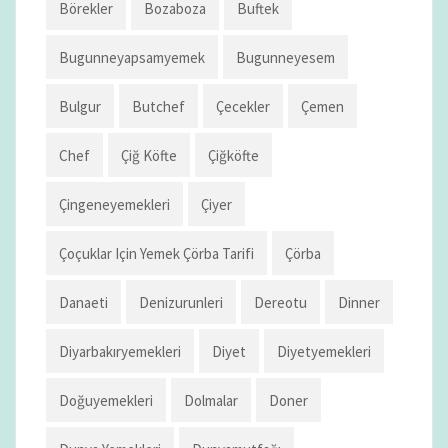
Börekler
Bozaboza
Buftek
Bugunneyapsamyemek
Bugunneyesem
Bulgur
Butchef
Çecekler
Çemen
Chef
Çiğ Köfte
Çiğköfte
Çingeneyemekleri
Çiyer
Çoçuklar Için Yemek Çörba Tarifi
Çörba
Danaeti
Denizurunleri
Dereotu
Dinner
Diyarbakıryemekleri
Diyet
Diyetyemekleri
Doğuyemekleri
Dolmalar
Doner