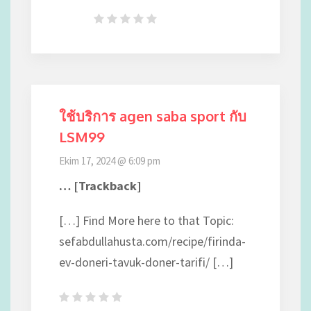
ใช้บริการ agen saba sport กับ
LSM99
Ekim 17, 2024 @ 6:09 pm
… [Trackback]
[…] Find More here to that Topic:
sefabdullahusta.com/recipe/firinda-
ev-doneri-tavuk-doner-tarifi/ […]