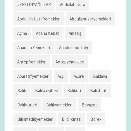
#ZEYTİNYAĞLILAR
Abdullah Usta
Abdullah Usta Yemekleri
Abdullahustayemekleri
Açma
Adana Kebab
Amazig
Anadolu Yemekleri
Anadolumutfağı
Antep Yemekleri
Antepyemekleri
Aparatifyemekler
Aşçı
Aşure
Baklava
Balık
Balıkceşitleri
Balıketi
Balıktarifi
Balıkturleri
Balıkyemekleri
Beyazet
Bilinmedikyemekler
Bıldırcıneti
Borek