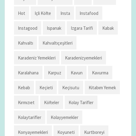
Hot
Içli Köfte
Insta
Instafood
Instagood
Ispanak
Izgara Tarifi
Kabak
Kahvaltı
Kahvaltıçeşitleri
Karadeniz Yemekleri
Karadenizyemekleri
Karalahana
Karpuz
Kavun
Kavurma
Kebab
Keçieti
Keçisutu
Kitabım Yemek
Kırmızıet
Köfteler
Kolay Tarifler
Kolaytarifler
Kolayyemekler
Konyayemekleri
Koyuneti
Kurtboreyi