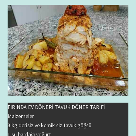
o
d
l
y
er
er
ai
ke
ar
o
o
Li
l
dI
e
k
n
n
n
k
FIRINDA EV DÖNERİ TAVUK DÖNER TARİFİ
Malzemeler
3 kg derisiz ve kemik siz tavuk göğsü
1 su bardağı yoğurt