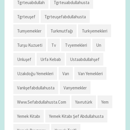
Tgrteuabdullah
Tgrteuabdullahusta
Tgrteuşef
Tgrteuşefabdullahusta
Tumyemekler
Turkmutfağı
Turkyemekleri
Turşu Kuzueti
Tv
Tvyemekleri
Un
Unluşef
Urfa Kebab
Ustaabdullahşef
Uzakdoğu Yemekleri
Van
Van Yemekleri
Vanlışefabdullahusta
Vanyemekler
Www.sefabdullahusta.com
Yavrutürk
Yem
Yemek Kitabı
Yemek Kitabı Şef Abdullahusta