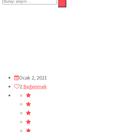
Fındıklı ve Tahinli Muffin
Ev
Kek Çeşitleri
Pasta
Pasta ve Tatlılar
TV YAPILAN
Ocak 2, 2021
2
Beğenmek