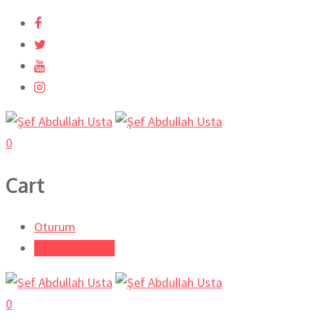
0
Cart
Oturum
Tarifi Gönder
0