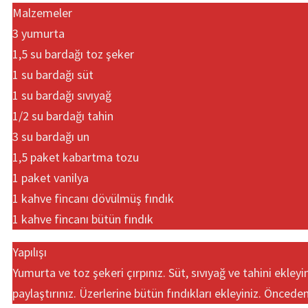
Malzemeler
3 yumurta
1,5 su bardağı toz şeker
1 su bardağı süt
1 su bardağı sıvıyağ
1/2 su bardağı tahin
3 su bardağı un
1,5 paket kabartma tozu
1 paket vanilya
1 kahve fincanı dövülmüş fındık
1 kahve fincanı bütün fındık
Yapılışı
Yumurta ve toz şekeri çırpınız. Süt, sıvıyağ ve tahini ekle
paylaştırınız. Üzerlerine bütün fındıkları ekleyiniz. Önceden