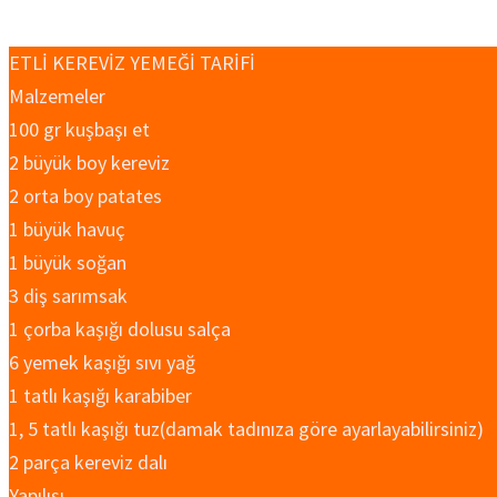
ETLİ KEREVİZ YEMEĞİ TARİFİ
Malzemeler
100 gr kuşbaşı et
2 büyük boy kereviz
2 orta boy patates
1 büyük havuç
1 büyük soğan
3 diş sarımsak
1 çorba kaşığı dolusu salça
6 yemek kaşığı sıvı yağ
1 tatlı kaşığı karabiber
1, 5 tatlı kaşığı tuz(damak tadınıza göre ayarlayabilirsiniz)
2 parça kereviz dalı
Yapılışı