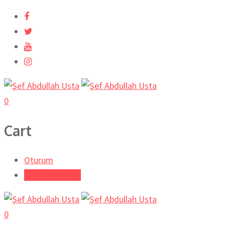
İçeriğe
atla
0
Cart
Oturum
Tarifi Gönder
0