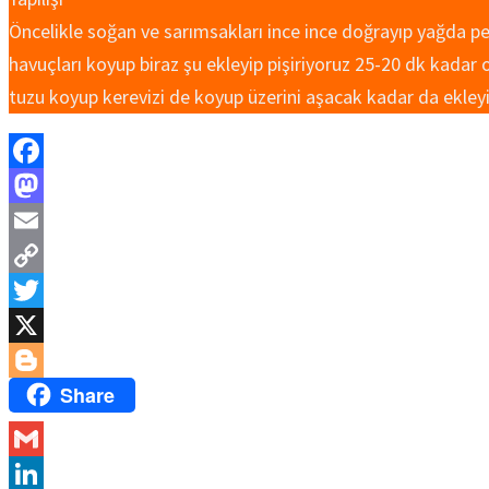
Öncelikle soğan ve sarımsakları ince ince doğrayıp yağda 
havuçları koyup biraz şu ekleyip pişiriyoruz 25-20 dk kadar
tuzu koyup kerevizi de koyup üzerini aşacak kadar da ekleyi
Facebook
Mastodon
Email
Copy
Link
Twitter
X
Share
Blogger
Gmail