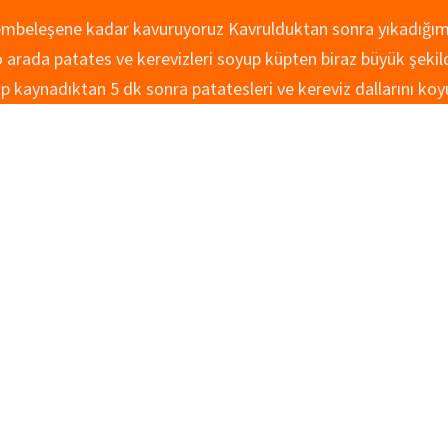
pembeleşene kadar kavuruyoruz Kavrulduktan sonra yıkadığımı
 o arada patates ve kerevizleri soyup küpten biraz büyük şeki
p kaynadıktan 5 dk sonra patatesleri ve kereviz dallarını ko