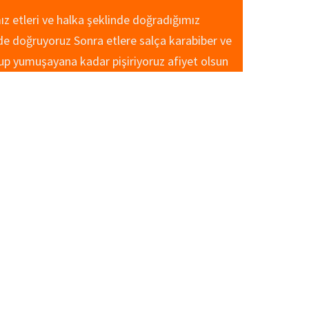
z etleri ve halka şeklinde doğradığımız
lde doğruyoruz Sonra etlere salça karabiber ve
yup yumuşayana kadar pişiriyoruz afiyet olsun