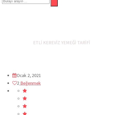
ETLİ KEREVİZ YEMEĞİ TAR
Ev
Öğle Yemeği
RAMAZAN YEMEKLERİ
SEBZE YEMEK
YENİ TARİFLER
ETLİ KEREVİZ YEMEĞİ TARİFİ
Ocak 2, 2021
2
Beğenmek