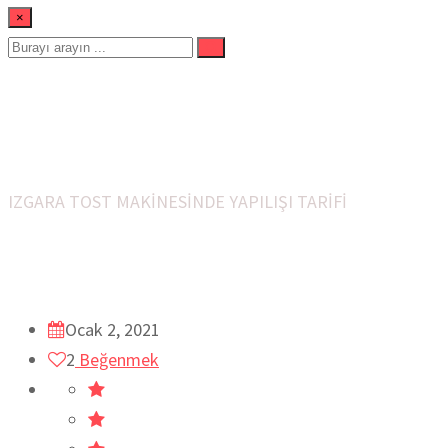
×
DİYET ÇITIR TAVUK KANA
Ev
Diyet Yemekleri
Tavuk Izgara
TAVUK YEMEKLERİ
IZGARA TOST MAKİNESİNDE YAPILIŞI TARİFİ
Ocak 2, 2021
2
Beğenmek