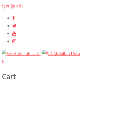
İçeriğe atla
0
Cart