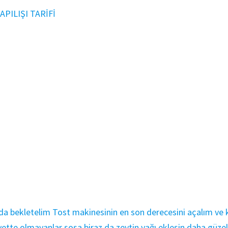
PILIŞI TARİFİ
da bekletelim Tost makinesinin en son derecesini açalım ve k
tte olmayanlar sosa biraz da zeytin yağı eklesin daha güzel o