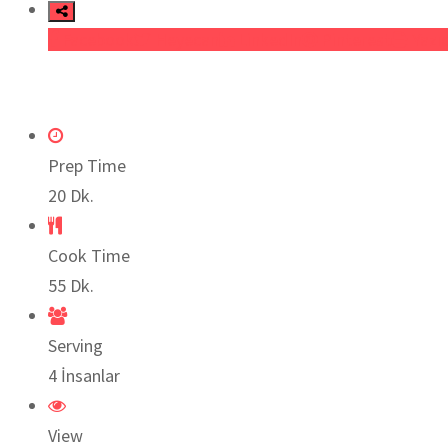
Facebook
Heyecan
LinkedIn
Pinterest
Yazıc
Prep Time
20 Dk.
Cook Time
55 Dk.
Serving
4 İnsanlar
View