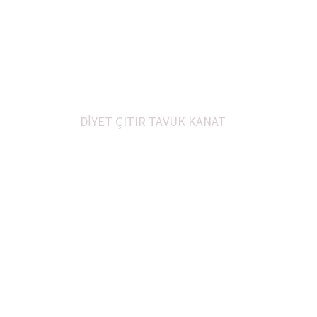
DE YAPILIŞI TARİFİ
ENİ TARİFLER
DİYET ÇITIR TAVUK KANAT