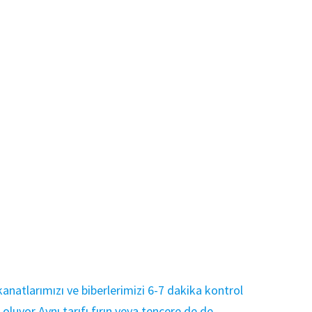
anatlarımızı ve biberlerimizi 6-7 dakika kontrol
luyor Aynı tarıfı fırın veya tencere de de