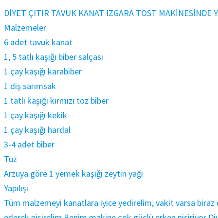
DİYET ÇITIR TAVUK KANAT IZGARA TOST MAKİNESİNDE YA
Malzemeler
6 adet tavuk kanat
1, 5 tatlı kaşığı biber salçası
1 çay kaşığı karabiber
1 diş sarımsak
1 tatlı kaşığı kırmızı toz biber
1 çay kaşığı kekik
1 çay kaşığı hardal
3-4 adet biber
Tuz
Arzuya göre 1 yemek kaşığı zeytin yağı
Yapılışı
Tüm malzemeyi kanatlara iyice yedirelim, vakit varsa biraz 
ederek pişirelim Benim makine çok güçlü erken pişiriyor Diye