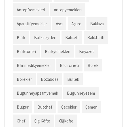
Antep Yemekleri
Antepyemekleri
Aparatifyemekler
Aşçı
Aşure
Baklava
Balık
Balıkceşitleri
Balıketi
Balıktarifi
Balıkturleri
Balıkyemekleri
Beyazet
Bilinmedikyemekler
Bıldırcıneti
Borek
Börekler
Bozaboza
Buftek
Bugunneyapsamyemek
Bugunneyesem
Bulgur
Butchef
Çecekler
Çemen
Chef
Çiğ Köfte
Çiğköfte