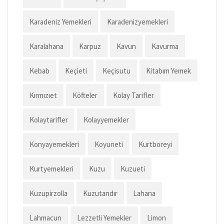
Karadeniz Yemekleri
Karadenizyemekleri
Karalahana
Karpuz
Kavun
Kavurma
Kebab
Keçieti
Keçisutu
Kitabım Yemek
Kırmızıet
Köfteler
Kolay Tarifler
Kolaytarifler
Kolayyemekler
Konyayemekleri
Koyuneti
Kurtboreyi
Kurtyemekleri
Kuzu
Kuzueti
Kuzupirzolla
Kuzutandır
Lahana
Lahmacun
Lezzetli Yemekler
Limon