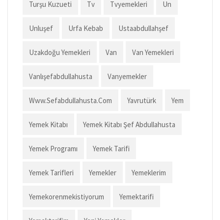
Turşu Kuzueti
Tv
Tvyemekleri
Un
Unluşef
Urfa Kebab
Ustaabdullahşef
Uzakdoğu Yemekleri
Van
Van Yemekleri
Vanlışefabdullahusta
Vanyemekler
Www.sefabdullahusta.com
Yavrutürk
Yem
Yemek Kitabı
Yemek Kitabı Şef Abdullahusta
Yemek Programı
Yemek Tarifi
Yemek Tarifleri
Yemekler
Yemeklerim
Yemekorenmekistiyorum
Yemektarifi