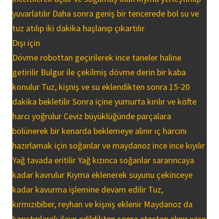
yuvarlatılır Daha sonra geniş bir tencerede bol su ve
tuz atılıp iki dakika haşlanıp çıkartılır
Dışı için
Dövme robottan geçirilerek ince taneler haline
getirilir Bulgur ile çekilmiş dövme derin bir kaba
konulur Tuz, kişniş ve su eklendikten sonra 15-20
dakika bekletilir Sonra içine yumurta kırılır ve köfte
harcı yoğrulur Ceviz büyüklüğünde parçalara
bölünerek bir kenarda beklemeye alınır ıç harcını
hazırlamak için soğanlar ve maydanoz ince ince kıyılır
Yağ tavada eritilir Yağ kızınca soğanlar sararıncaya
kadar kavrulur Kıyma eklenerek suyunu çekinceye
kadar kavurma işlemine devam edilir Tuz,
kırmızıbiber, reyhan ve kişniş eklenir Maydanoz da
karıştırılarak ilave edildikten sonra ateşten alınır ıyice