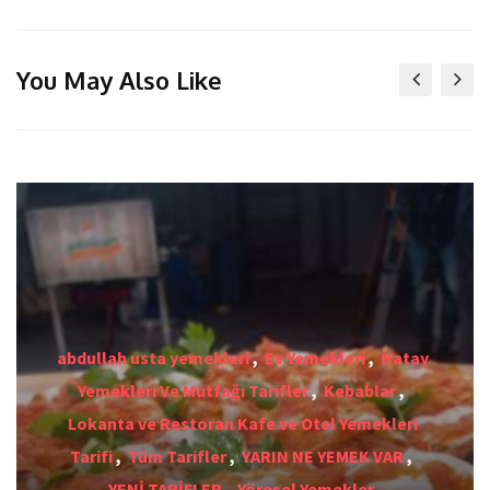
You May Also Like
abdullah usta yemekleri
,
Ev Yemekleri
,
Hatay
Yemekleri Ve Mutfağı Tarifler
,
Kebablar
,
Lokanta ve Restoran Kafe ve Otel Yemekleri
Tarifi
,
Tüm Tarifler
,
YARIN NE YEMEK VAR
,
YENİ TARİFLER
,
Yöresel Yemekler