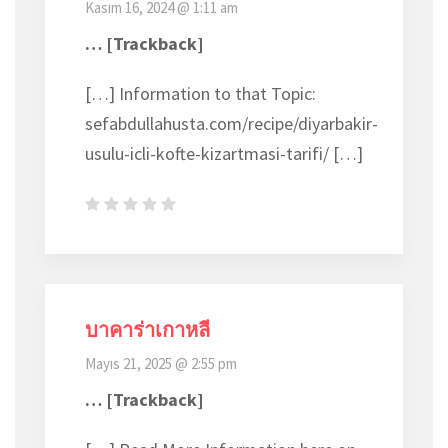
Kasım 16, 2024 @ 1:11 am
… [Trackback]
[…] Information to that Topic:
sefabdullahusta.com/recipe/diyarbakir-
usulu-icli-kofte-kizartmasi-tarifi/ […]
บาคาร่าเกาหลี
Mayıs 21, 2025 @ 2:55 pm
… [Trackback]