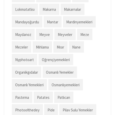
Lokmatatlısı
Makarna
Makarnalar
Mandayoğurdu
Mantar
Mardinyemekleri
Maydanoz
Meyve
Meyveler
Meze
Mezeler
Mıhlama
Mısır
Nane
Nyphotoart
Oğrençiyemekleri
Organikgıdalar
Osmanlı Yemekler
Osmanlı Yemekleri
Osmanlıyemekleri
Pastırma
Patates
Patlıcan
Photoofthedey
Pide
Pilav Sulu Yemekler