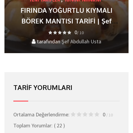
FIRINDA YOĞURTLU KIYMALI
BÖREK MANTISI TARİFİ | Şef
Abdullah Usta’dan Pratik ve Nefis
0
/ 10
tarafından
Lezzet
Şef Abdullah Usta
TARIF YORUMLARI
Ortalama Değerlendirme:
0
/ 10
Toplam Yorumlar:
( 22 )