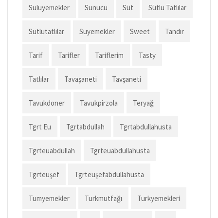
Suluyemekler
Sunucu
Süt
Sütlu Tatlılar
Sütlutatlılar
Suyemekler
Sweet
Tandır
Tarif
Tarifler
Tariflerim
Tasty
Tatlılar
Tavaşaneti
Tavşaneti
Tavukdoner
Tavukpirzola
Teryağ
Tgrt Eu
Tgrtabdullah
Tgrtabdullahusta
Tgrteuabdullah
Tgrteuabdullahusta
Tgrteuşef
Tgrteuşefabdullahusta
Tumyemekler
Turkmutfağı
Turkyemekleri