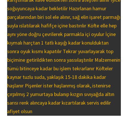
soğuyuncaya kadar bekletilir Hazırlanan hamur
parçalarından biri sol ele alınır, sağ elin işaret parmağı
suyla ıslatılarak hafifçe içine bastırılır Köfte elle hep
aynı yöne doğru çevrilerek parmakla içi oyulur İçine
kıymalı harçtan 1 tatlı kaşığı kadar konulduktan
sonra oyuk kısmı kapatılır Tekrar yuvarlayarak top
biçimine getirildikten sonra yassılaştırılır Malzemenin
tümü bitinceye kadar bu işlem tekrarlanır Köfteler
kaynar tuzlu suda, yaklaşık 15-18 dakika kadar
haşlanır Pişenler ister haşlanmış olarak, istenirse
çırpılmış 2 yumurtaya bulanıp kızgın sıvıyağda altın
sarısı renk alıncaya kadar kızartılarak servis edilir
afiyet olsun