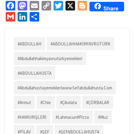
Fa
M
E
C
T
X
Bl
Share
ce
as
m
o
wi
o
G
Li
S
b
to
ai
p
tt
gg
m
n
h
o
d
l
y
er
er
ai
ke
ar
o
o
Li
l
dI
e
#ABDULLAH
#ABDULLAHHAKİMYAVRUTÜRK
k
n
n
n
#abdullahhakimyavrutürkyemekleri
k
#ABDULLAHUSTA
#abdullahustayemekleriwww.sefabdullahusta.com
#armut
#chie
#çikolata
#ÇÖRBALAR
#HAMURİŞLERİ
#lahmacun#pizza
#muz
#PİLAV
#ŞEF
#ŞEFABDULLAHUSTA