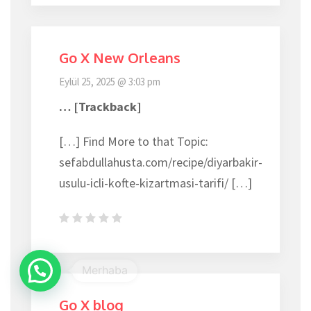
Go X New Orleans
Eylül 25, 2025 @ 3:03 pm
… [Trackback]
[…] Find More to that Topic:
sefabdullahusta.com/recipe/diyarbakir-
usulu-icli-kofte-kizartmasi-tarifi/ […]
Go X blog