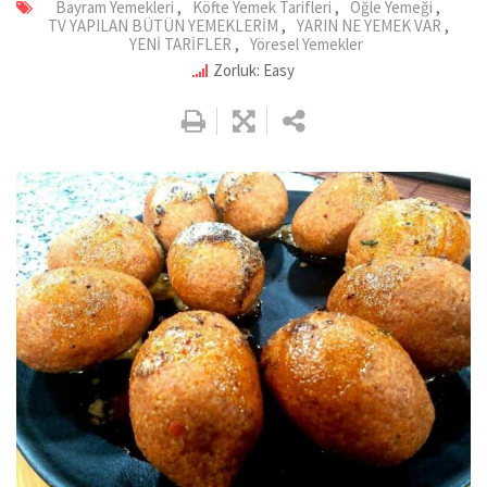
Bayram Yemekleri
,
Köfte Yemek Tarifleri
,
Öğle Yemeği
,
TV YAPILAN BÜTÜN YEMEKLERİM
,
YARIN NE YEMEK VAR
,
YENİ TARİFLER
,
Yöresel Yemekler
Zorluk: Easy