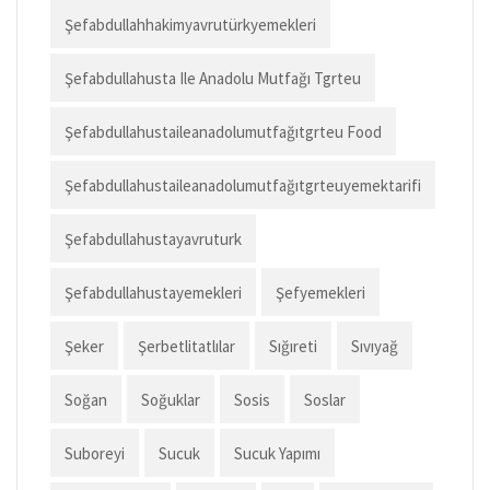
Şefabdullahhakimyavrutürkyemekleri
Şefabdullahusta Ile Anadolu Mutfağı Tgrteu
Şefabdullahustaileanadolumutfağıtgrteu Food
Şefabdullahustaileanadolumutfağıtgrteuyemektarifi
Şefabdullahustayavruturk
Şefabdullahustayemekleri
Şefyemekleri
Şeker
Şerbetlitatlılar
Sığıreti
Sıvıyağ
Soğan
Soğuklar
Sosis
Soslar
Suboreyi
Sucuk
Sucuk Yapımı