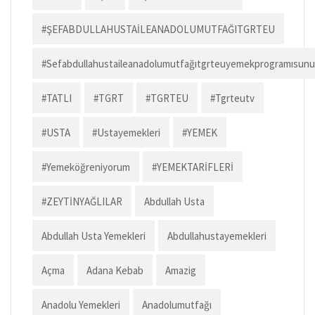
#ŞEFABDULLAHUSTAİLEANADOLUMUTFAĞITGRTEU
#sefabdullahustaileanadolumutfağıtgrteuyemekprogramısun
#TATLI
#TGRT
#TGRTEU
#tgrteutv
#USTA
#ustayemekleri
#YEMEK
#yemeköğreniyorum
#YEMEKTARİFLERİ
#ZEYTİNYAĞLILAR
Abdullah Usta
Abdullah Usta Yemekleri
Abdullahustayemekleri
Açma
Adana Kebab
Amazig
Anadolu Yemekleri
Anadolumutfağı