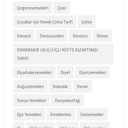
Çingeneyemekleri
Çiyer
Çoçuklar Için Yemek Çörba Tarifi
Çörba
Danaeti
Denizurunleri
Dereotu
Dinner
DİYARBAKIR USULÜ İÇLİ KÖFTE KIZARTMASI
TARİFİ
Diyarbakıryemekleri
Diyet
Diyetyemekleri
Doğuyemekleri
Dolmalar
Doner
Dunya Yemekleri
Dunyamutfağı
Ege Yemekleri
Emeklerimiz
Eskiyemekler