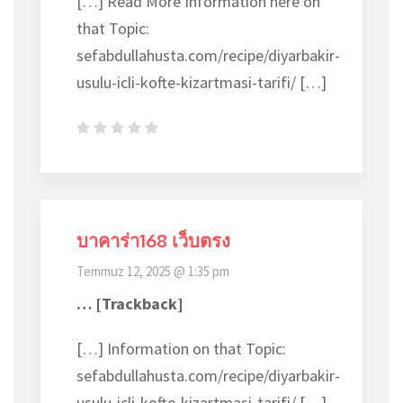
[…] Read More Information here on
that Topic:
sefabdullahusta.com/recipe/diyarbakir-
usulu-icli-kofte-kizartmasi-tarifi/ […]
บาคาร่า168 เว็บตรง
Temmuz 12, 2025 @ 1:35 pm
… [Trackback]
[…] Information on that Topic:
sefabdullahusta.com/recipe/diyarbakir-
usulu-icli-kofte-kizartmasi-tarifi/ […]