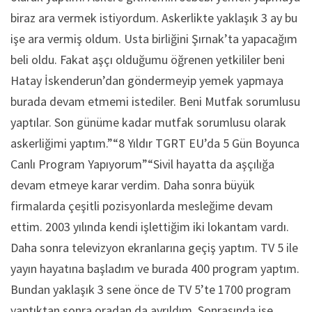
biraz ara vermek istiyordum. Askerlikte yaklaşık 3 ay bu
işe ara vermiş oldum. Usta birliğini Şırnak’ta yapacağım
beli oldu. Fakat aşçı olduğumu öğrenen yetkililer beni
Hatay İskenderun’dan göndermeyip yemek yapmaya
burada devam etmemi istediler. Beni Mutfak sorumlusu
yaptılar. Son günüme kadar mutfak sorumlusu olarak
askerliğimi yaptım.”“8 Yıldır TGRT EU’da 5 Gün Boyunca
Canlı Program Yapıyorum”“Sivil hayatta da aşçılığa
devam etmeye karar verdim. Daha sonra büyük
firmalarda çeşitli pozisyonlarda mesleğime devam
ettim. 2003 yılında kendi işlettiğim iki lokantam vardı.
Daha sonra televizyon ekranlarına geçiş yaptım. TV 5 ile
yayın hayatına başladım ve burada 400 program yaptım.
Bundan yaklaşık 3 sene önce de TV 5’te 1700 program
yaptıktan sonra oradan da ayrıldım. Sonrasında ise