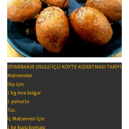
DİYARBAKIR USULÜ İÇLİ KÖFTE KIZARTMASI TARİFİ
Malzemeler
Dışı için:
1 kg ince bulgur
1 yumurta
Tuz.
İç Malzemesi İçin
1 kg kuzu kıyması