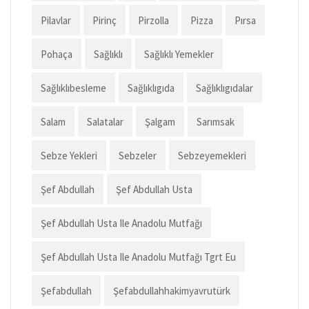
Pilavlar
Pirinç
Pirzolla
Pizza
Pırsa
Pohaça
Sağlıklı
Sağlıklı Yemekler
Sağlıklıbesleme
Sağlıklıgıda
Sağlıklıgıdalar
Salam
Salatalar
Şalgam
Sarımsak
Sebze Yekleri
Sebzeler
Sebzeyemekleri
Şef Abdullah
Şef Abdullah Usta
Şef Abdullah Usta Ile Anadolu Mutfağı
Şef Abdullah Usta Ile Anadolu Mutfağı Tgrt Eu
Şefabdullah
Şefabdullahhakimyavrutürk