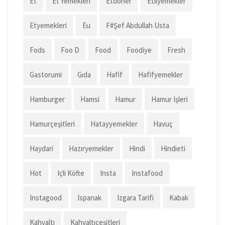
Et
Et Yemekleri
Etdoner
Etliyemekler
Etyemekleri
Eu
F#şef Abdullah Usta
Fods
Foo D
Food
Foodiye
Fresh
Gastorumi
Gıda
Hafif
Hafifyemekler
Hamburger
Hamsi
Hamur
Hamur Işleri
Hamurçeşitleri
Hatayyemekler
Havuç
Haydari
Hazıryemekler
Hindi
Hindieti
Hot
Içli Köfte
Insta
Instafood
Instagood
Ispanak
Izgara Tarifi
Kabak
Kahvaltı
Kahvaltıçeşitleri