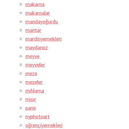
makarna
makarnalar
mandayoğurdu
mantar
mardinyemekleri
maydanoz
meyve
meyveler
meze
mezeler
mıhlama
mısır
nane
nyphotoart
oğrençiyemekleri