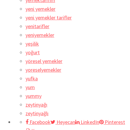
yemektarifim
yeni yemekler
yeni yemekler tarifler
yenitarifler
yeniyemekler
yeşilik
yoğurt
yöresel yemekler
yoreselyemekler
yufka
yum
yummy
zeytinyağı
zeytinyağlı
Facebook
Heyecan
LinkedIn
Pinterest