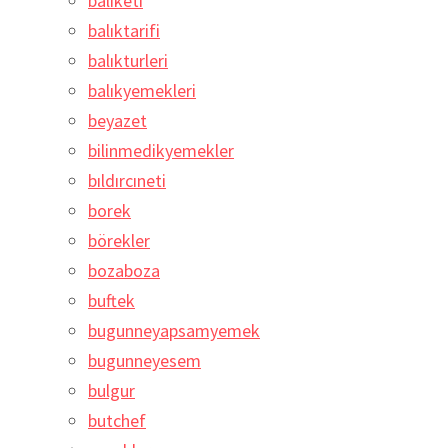
balıketi
balıktarifi
balıkturleri
balıkyemekleri
beyazet
bilinmedikyemekler
bıldırcıneti
borek
börekler
bozaboza
buftek
bugunneyapsamyemek
bugunneyesem
bulgur
butchef