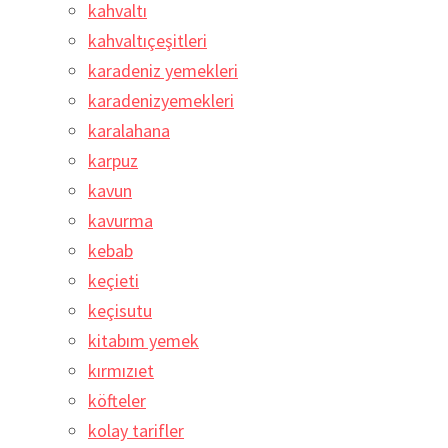
kahvaltı
kahvaltıçeşitleri
karadeniz yemekleri
karadenizyemekleri
karalahana
karpuz
kavun
kavurma
kebab
keçieti
keçisutu
kitabım yemek
kırmızıet
köfteler
kolay tarifler