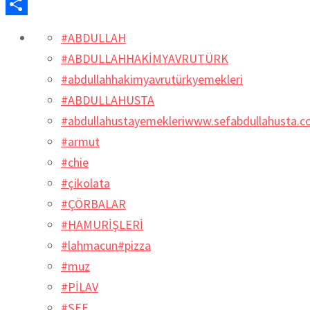
LinkedIn
Share
#ABDULLAH
#ABDULLAHHAKİMYAVRUTÜRK
#abdullahhakimyavrutürkyemekleri
#ABDULLAHUSTA
#abdullahustayemekleriwww.sefabdullahusta.
#armut
#chie
#çikolata
#ÇÖRBALAR
#HAMURİŞLERİ
#lahmacun#pizza
#muz
#PİLAV
#ŞEF