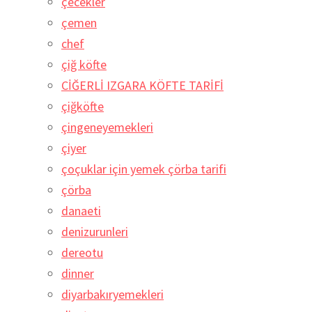
çecekler
çemen
chef
çiğ köfte
CİĞERLİ IZGARA KÖFTE TARİFİ
çiğköfte
çingeneyemekleri
çiyer
çoçuklar için yemek çörba tarifi
çörba
danaeti
denizurunleri
dereotu
dinner
diyarbakıryemekleri