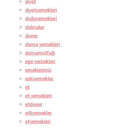
diyet
diyetyemekleri
doğuyemekleri
dolmalar
doner
dunya yemekleri
dunyamutfağı
ege yemekleri
emeklerimiz
eskiyemekler
et
et yemekleri
etdoner
etliyemekler
etyemekleri