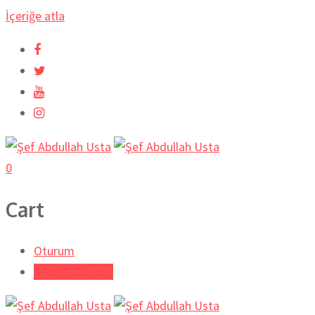
İçeriğe atla
0
Cart
Oturum
Tarifi Gönder