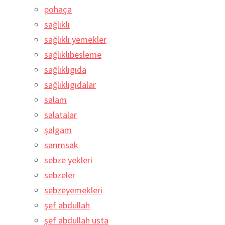
pohaça
sağlıklı
sağlıklı yemekler
sağlıklıbesleme
sağlıklıgıda
sağlıklıgıdalar
salam
salatalar
şalgam
sarımsak
sebze yekleri
sebzeler
sebzeyemekleri
şef abdullah
şef abdullah usta