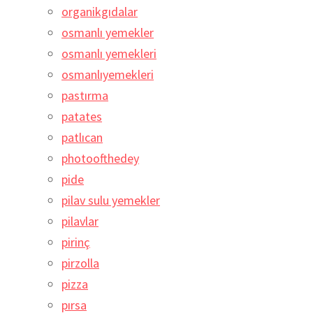
organikgıdalar
osmanlı yemekler
osmanlı yemekleri
osmanlıyemekleri
pastırma
patates
patlıcan
photoofthedey
pide
pilav sulu yemekler
pilavlar
pirinç
pirzolla
pizza
pırsa