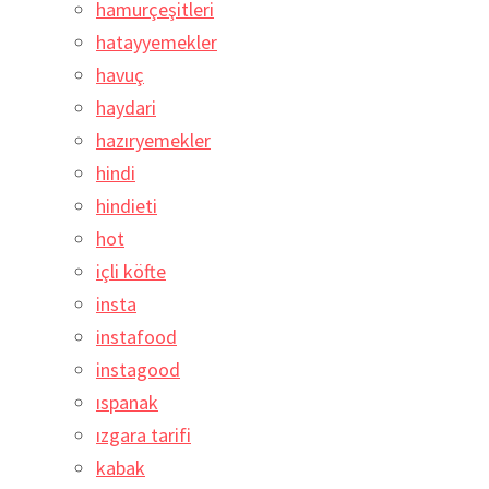
hamurçeşitleri
hatayyemekler
havuç
haydari
hazıryemekler
hindi
hindieti
hot
içli köfte
insta
instafood
instagood
ıspanak
ızgara tarifi
kabak