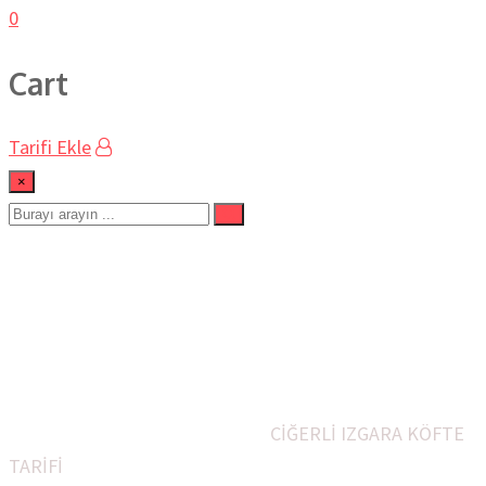
0
Cart
Tarifi Ekle
×
CİĞERLİ IZGARA KÖFTE
TARİFİ
Ev
Köfte Yemek Tarifleri
Sakatat Yemekleri
TV
YAPILAN BÜTÜN YEMEKLERİM
CİĞERLİ IZGARA KÖFTE
TARİFİ