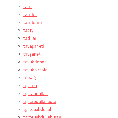
tarif
tarifler
tariflerim
tasty
tatlılar
tavaşaneti
tavşaneti
tavukdoner
tavukpirzola
teryağ
tgrt eu
tgrtabdullah
tgrtabdullahusta
tgrteuabdullah
tgrteuabdullahusta