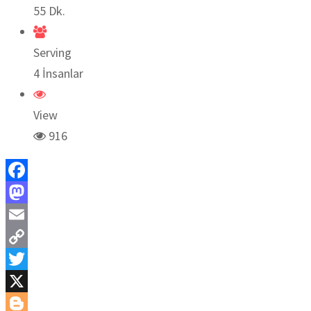
55 Dk.
Serving
4 İnsanlar
View
916
Facebook
Mastodon
Email
Copy
Link
Twitter
X