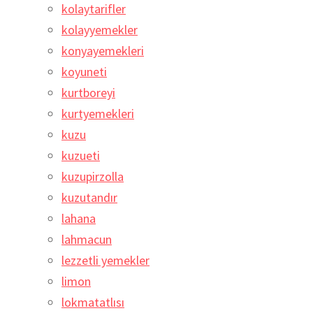
kolaytarifler
kolayyemekler
konyayemekleri
koyuneti
kurtboreyi
kurtyemekleri
kuzu
kuzueti
kuzupirzolla
kuzutandır
lahana
lahmacun
lezzetli yemekler
limon
lokmatatlısı