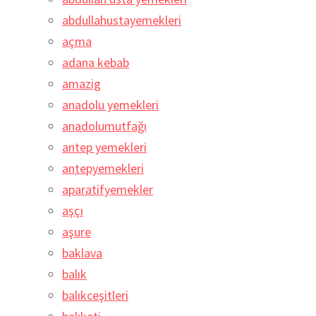
abdullahustayemekleri
açma
adana kebab
amazig
anadolu yemekleri
anadolumutfağı
antep yemekleri
antepyemekleri
aparatifyemekler
aşçı
aşure
baklava
balık
balıkceşitleri