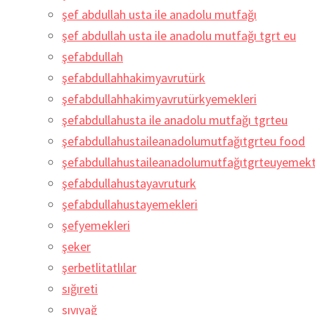
şef abdullah usta ile anadolu mutfağı
şef abdullah usta ile anadolu mutfağı tgrt eu
şefabdullah
şefabdullahhakimyavrutürk
şefabdullahhakimyavrutürkyemekleri
şefabdullahusta ile anadolu mutfağı tgrteu
şefabdullahustaileanadolumutfağıtgrteu food
şefabdullahustaileanadolumutfağıtgrteuyemekta
şefabdullahustayavruturk
şefabdullahustayemekleri
şefyemekleri
şeker
şerbetlitatlılar
sığıreti
sıvıyağ