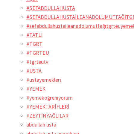
#ŞEFABDULLAHUSTA
#ŞEFABDULLAHUSTAİLEANADOLUMUTFAĞITG
#sefabdullahustaileanadolumutfağıtgrteuyem
#TATLI
#TGRT
#TGRTEU
#tgrteutv
#USTA
#ustayemekleri
#YEMEK
#yemeköğreniyorum
#YEMEKTARİFLERİ
#ZEYTİNYAĞLILAR
abdullah usta
abdullah usta yemekleri