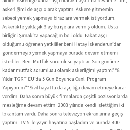
aldım. Askerliğe kadar aşçı olarak hayatıma devam ettim,
askerliğimi de aşçı olarak yaptım. Askere gitmemin
sebebi yemek yapmaya biraz ara vermek istiyordum.
Askerlikte yaklaşık 3 ay bu işe ara vermiş oldum. Usta
birliğini Şırnak’ta yapacağım beli oldu. Fakat aşçı
olduğumu öğrenen yetkililer beni Hatay İskenderun’dan
göndermeyip yemek yapmaya burada devam etmemi
istediler. Beni Mutfak sorumlusu yaptılar. Son günüme
kadar mutfak sorumlusu olarak askerliğimi yaptım.”“8
Yıldır TGRT EU’da 5 Gün Boyunca Canlı Program
Yapıyorum”“Sivil hayatta da aşçılığa devam etmeye karar
verdim. Daha sonra büyük firmalarda çeşitli pozisyonlarda
mesleğime devam ettim. 2003 yılında kendi işlettiğim iki
lokantam vardı. Daha sonra televizyon ekranlarına geçiş
yaptım. TV 5 ile yayın hayatına başladım ve burada 400