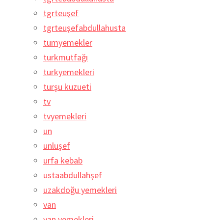
tgrteuşef
tgrteuşefabdullahusta
tumyemekler
turkmutfağı
turkyemekleri
turşu kuzueti
tv
tvyemekleri
un
unluşef
urfa kebab
ustaabdullahşef
uzakdoğu yemekleri
van
van yemekleri