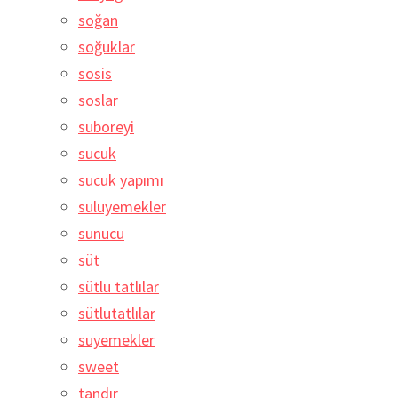
soğan
soğuklar
sosis
soslar
suboreyi
sucuk
sucuk yapımı
suluyemekler
sunucu
süt
sütlu tatlılar
sütlutatlılar
suyemekler
sweet
tandır