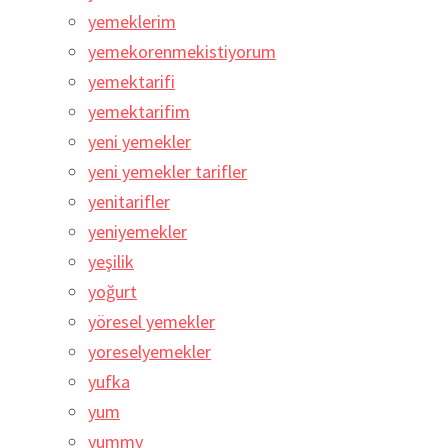
yemeklerim
yemekorenmekistiyorum
yemektarifi
yemektarifim
yeni yemekler
yeni yemekler tarifler
yenitarifler
yeniyemekler
yeşilik
yoğurt
yöresel yemekler
yoreselyemekler
yufka
yum
yummy