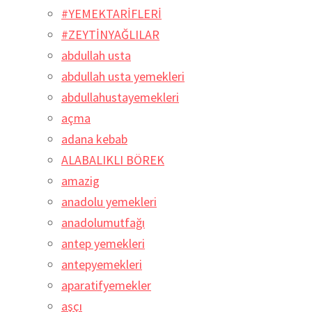
#YEMEKTARİFLERİ
#ZEYTİNYAĞLILAR
abdullah usta
abdullah usta yemekleri
abdullahustayemekleri
açma
adana kebab
ALABALIKLI BÖREK
amazig
anadolu yemekleri
anadolumutfağı
antep yemekleri
antepyemekleri
aparatifyemekler
aşçı