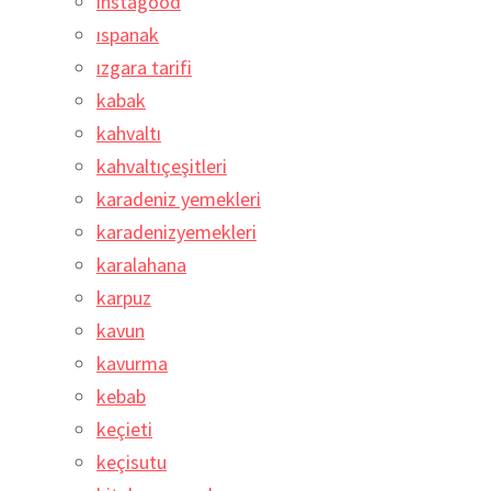
instagood
ıspanak
ızgara tarifi
kabak
kahvaltı
kahvaltıçeşitleri
karadeniz yemekleri
karadenizyemekleri
karalahana
karpuz
kavun
kavurma
kebab
keçieti
keçisutu