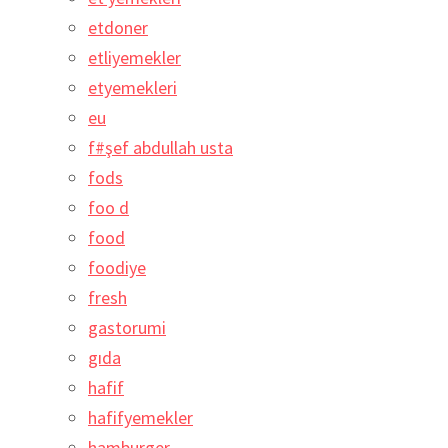
etdoner
etliyemekler
etyemekleri
eu
f#şef abdullah usta
fods
foo d
food
foodiye
fresh
gastorumi
gıda
hafif
hafifyemekler
hamburger