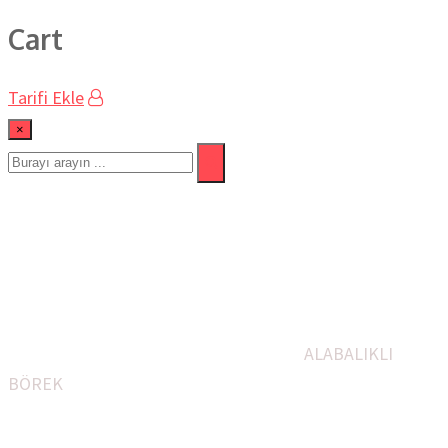
Cart
Tarifi Ekle
×
ALABALIKLI BÖREK
Ev
Balık Yemekleri
Öğle Yemeği
Şef Abdullah Usta İle
Anadolu Mutfağı
TV YAPILAN BÜTÜN YEMEKLERİM
YARIN NE YEMEK VAR
YENİ TARİFLER
ALABALIKLI
BÖREK