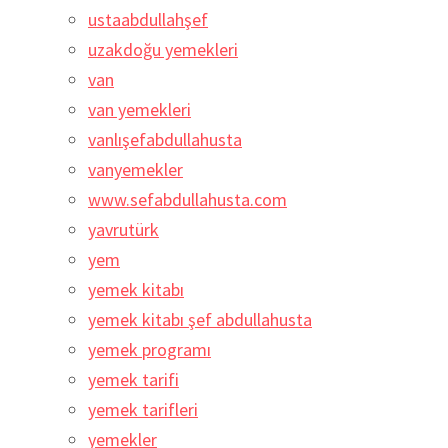
ustaabdullahşef
uzakdoğu yemekleri
van
van yemekleri
vanlışefabdullahusta
vanyemekler
www.sefabdullahusta.com
yavrutürk
yem
yemek kitabı
yemek kitabı şef abdullahusta
yemek programı
yemek tarifi
yemek tarifleri
yemekler