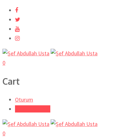
0
Cart
Oturum
Tarifi Gönder
0