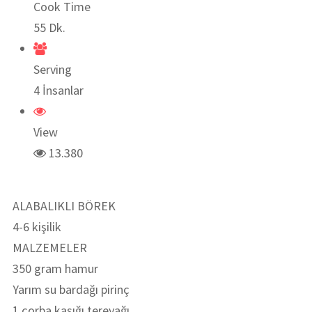
Cook Time
55 Dk.
Serving
4 İnsanlar
View
13.380
ALABALIKLI BÖREK
4-6 kişilik
MALZEMELER
350 gram hamur
Yarım su bardağı pirinç
1 çorba kaşığı tereyağı