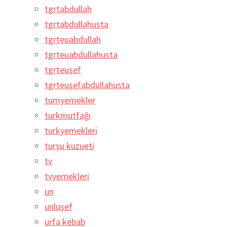
tgrtabdullah
tgrtabdullahusta
tgrteuabdullah
tgrteuabdullahusta
tgrteuşef
tgrteuşefabdullahusta
tumyemekler
turkmutfağı
turkyemekleri
turşu kuzueti
tv
tvyemekleri
un
unluşef
urfa kebab