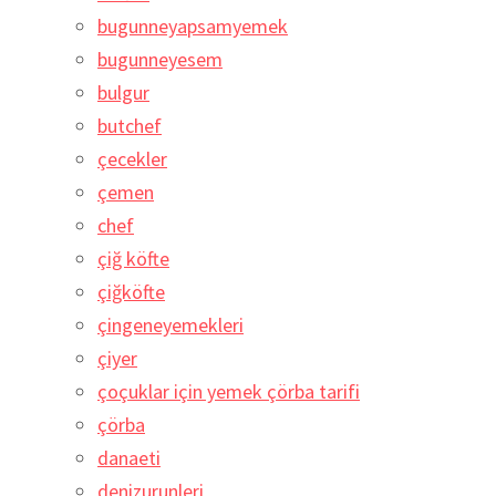
bugunneyapsamyemek
bugunneyesem
bulgur
butchef
çecekler
çemen
chef
çiğ köfte
çiğköfte
çingeneyemekleri
çiyer
çoçuklar için yemek çörba tarifi
çörba
danaeti
denizurunleri