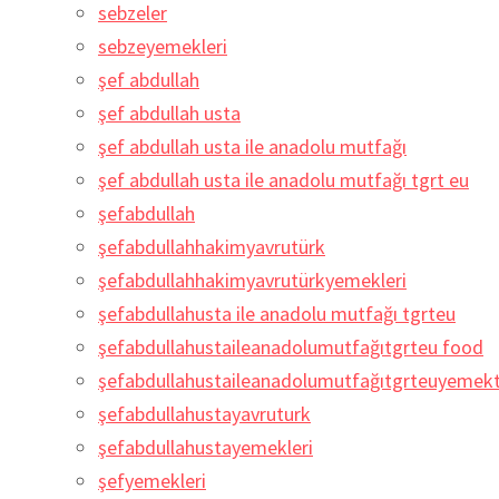
sebzeler
sebzeyemekleri
şef abdullah
şef abdullah usta
şef abdullah usta ile anadolu mutfağı
şef abdullah usta ile anadolu mutfağı tgrt eu
şefabdullah
şefabdullahhakimyavrutürk
şefabdullahhakimyavrutürkyemekleri
şefabdullahusta ile anadolu mutfağı tgrteu
şefabdullahustaileanadolumutfağıtgrteu food
şefabdullahustaileanadolumutfağıtgrteuyemekta
şefabdullahustayavruturk
şefabdullahustayemekleri
şefyemekleri