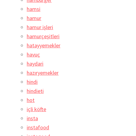
hamsi
hamur
hamur işleri
hamurçeşitleri
hatayyemekler
havuç
haydari
hazıryemekler
hindi
hindieti
hot
içli köfte
insta
instafood