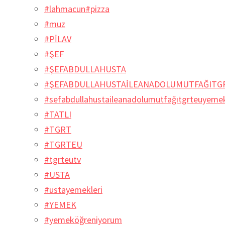
#lahmacun#pizza
#muz
#PİLAV
#ŞEF
#ŞEFABDULLAHUSTA
#ŞEFABDULLAHUSTAİLEANADOLUMUTFAĞITG
#sefabdullahustaileanadolumutfağıtgrteuyem
#TATLI
#TGRT
#TGRTEU
#tgrteutv
#USTA
#ustayemekleri
#YEMEK
#yemeköğreniyorum