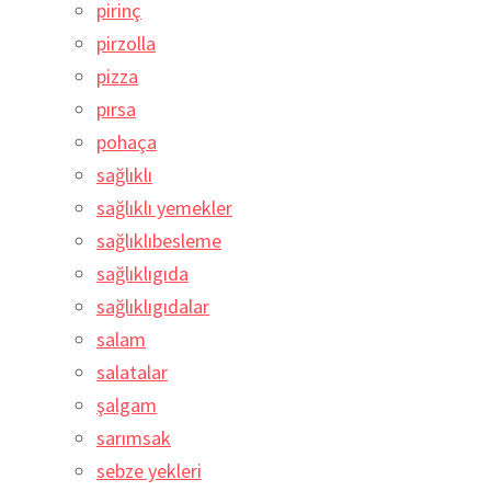
pirinç
pirzolla
pizza
pırsa
pohaça
sağlıklı
sağlıklı yemekler
sağlıklıbesleme
sağlıklıgıda
sağlıklıgıdalar
salam
salatalar
şalgam
sarımsak
sebze yekleri