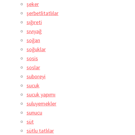
şeker
şerbetlitatlılar
sığıreti
sıvıyağ
soğan
soğuklar
sosis
soslar
suboreyi
sucuk
sucuk yapımı
suluyemekler
sunucu
süt
sütlu tatlılar