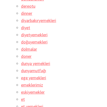
dereotu
dinner
diyarbakıryemekleri
diyet
diyetyemekleri
doğuyemekleri
dolmalar
doner
dunya yemekleri
dunyamutfağı
ege yemekleri
emeklerimiz
eskiyemekler
et
et yemekleri