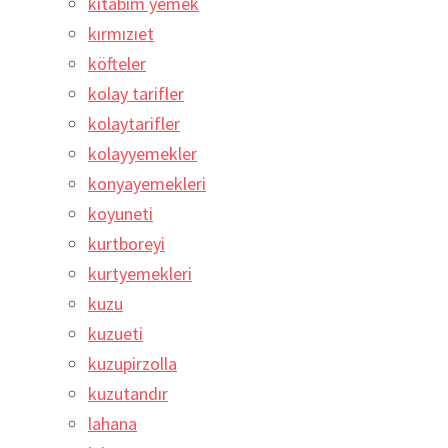
kitabım yemek
kırmızıet
köfteler
kolay tarifler
kolaytarifler
kolayyemekler
konyayemekleri
koyuneti
kurtboreyi
kurtyemekleri
kuzu
kuzueti
kuzupirzolla
kuzutandır
lahana