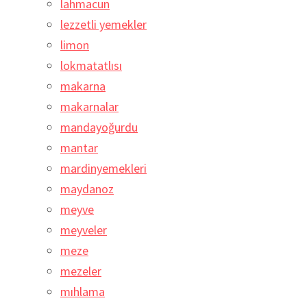
lahmacun
lezzetli yemekler
limon
lokmatatlısı
makarna
makarnalar
mandayoğurdu
mantar
mardinyemekleri
maydanoz
meyve
meyveler
meze
mezeler
mıhlama