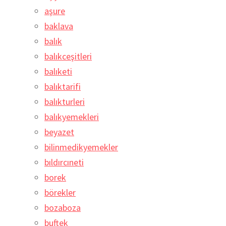
aşure
baklava
balık
balıkceşitleri
balıketi
balıktarifi
balıkturleri
balıkyemekleri
beyazet
bilinmedikyemekler
bıldırcıneti
borek
börekler
bozaboza
buftek