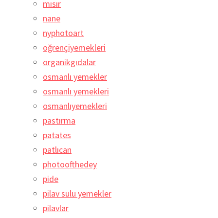
mısır
nane
nyphotoart
oğrençiyemekleri
organikgıdalar
osmanlı yemekler
osmanlı yemekleri
osmanlıyemekleri
pastırma
patates
patlıcan
photoofthedey
pide
pilav sulu yemekler
pilavlar