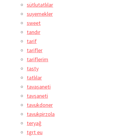
sütlutatlılar
suyemekler
sweet
tandır
tarif
tarifler
tariflerim
tasty
tatlılar
tavaşaneti
tavşaneti
tavukdoner
tavukpirzola
teryağ
tgrt eu