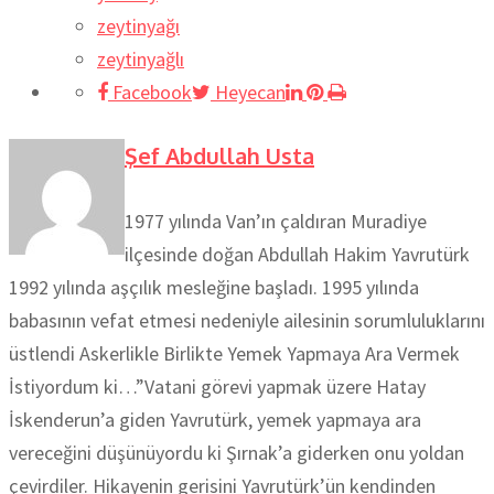
zeytinyağı
zeytinyağlı
Facebook
Heyecan
Şef Abdullah Usta
1977 yılında Van’ın çaldıran Muradiye
ilçesinde doğan Abdullah Hakim Yavrutürk
1992 yılında aşçılık mesleğine başladı. 1995 yılında
babasının vefat etmesi nedeniyle ailesinin sorumluluklarını
üstlendi Askerlikle Birlikte Yemek Yapmaya Ara Vermek
İstiyordum ki…”Vatani görevi yapmak üzere Hatay
İskenderun’a giden Yavrutürk, yemek yapmaya ara
vereceğini düşünüyordu ki Şırnak’a giderken onu yoldan
çevirdiler. Hikayenin gerisini Yavrutürk’ün kendinden