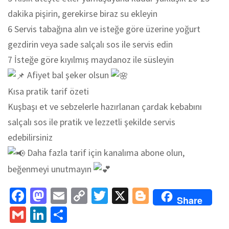
dakika pişirin, gerekirse biraz su ekleyin
6 Servis tabağına alın ve isteğe göre üzerine yoğurt
gezdirin veya sade salçalı sos ile servis edin
7 İsteğe göre kıyılmış maydanoz ile süsleyin
Afiyet bal şeker olsun
Kısa pratik tarif özeti
Kuşbaşı et ve sebzelerle hazırlanan çardak kebabını
salçalı sos ile pratik ve lezzetli şekilde servis
edebilirsiniz
Daha fazla tarif için kanalıma abone olun,
beğenmeyi unutmayın
Fa
M
E
C
T
X
Bl
Share
ce
as
m
o
wi
o
G
Li
S
b
to
ai
p
tt
gg