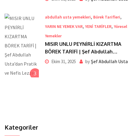
,
,
abdullah usta yemekleri
Börek Tarifleri
,
,
YARIN NE YEMEK VAR
YENİ TARİFLER
Yöresel
Yemekler
MISIR UNLU PEYNİRLİ KIZARTMA
BÖREK TARİFİ | Şef Abdullah
Usta’dan Pratik ve Nefis Lezzet
Şef Abdullah Usta
Ekim 31, 2025
by
3
Kategoriler