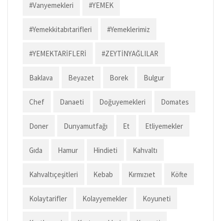
#vanyemekleri
#YEMEK
#yemekkitabıtarifleri
#yemeklerimiz
#YEMEKTARİFLERİ
#ZEYTİNYAĞLILAR
Baklava
Beyazet
Borek
Bulgur
Chef
Danaeti
Doğuyemekleri
Domates
Doner
Dunyamutfağı
Et
Etliyemekler
Gıda
Hamur
Hindieti
Kahvaltı
Kahvaltıçeşitleri
Kebab
Kırmızıet
Köfte
Kolaytarifler
Kolayyemekler
Koyuneti