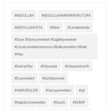
m
n
h
o
d
l
y
er
er
ai
ke
ar
o
o
Li
l
dI
e
#ABDULLAH
#ABDULLAHHAKİMYAVRUTÜRK
k
n
n
n
#ABDULLAHUSTA
#biber
#çardakkebabı
k
#diyet #diyetyemekleri #sağlıklıyemekler
#çocukyemeklerimenusu #balıkyemekleri #balık
#pilav
#eskitarifler
#etliyemek
#etliyemektarifi
#evyemekleri
#günlükyemek
#HAMURİŞLERİ
#hastayemekleri
#içli
#kalpdostuyemekler
#kazeti
#KEBAP