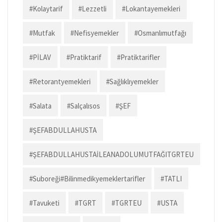
#kolaytarif
#lezzetli
#lokantayemekleri
#mutfak
#nefisyemekler
#osmanlımutfağı
#PİLAV
#pratiktarif
#pratiktarifler
#retorantyemekleri
#sağlıklıyemekler
#salata
#salçalısos
#ŞEF
#ŞEFABDULLAHUSTA
#ŞEFABDULLAHUSTAİLEANADOLUMUTFAĞITGRTEU
#suboreği#bilinmedikyemeklertarifler
#TATLI
#tavuketi
#TGRT
#TGRTEU
#USTA