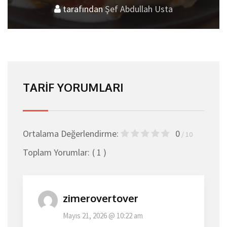
tarafından
Lezzet
Şef Abdullah Usta
TARIF YORUMLARI
Ortalama Değerlendirme:
0
/ 10
Toplam Yorumlar:
( 1 )
zimerovertover
Mayıs 21, 2026 @ 10:22 am