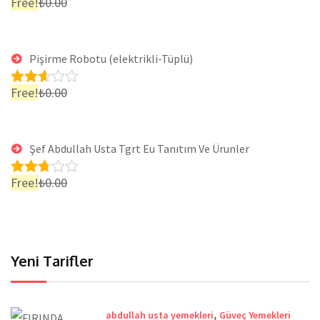
Free!
₺
0.00
Rated
2.51
o
ut of 5
Pişirme Robotu (elektrikli-Tüplü)
Free!
₺
0.00
Rated
2.57
o
ut of 5
Şef Abdullah Usta Tgrt Eu Tanıtım Ve Ürunler
Free!
₺
0.00
Rated
2.66
ou
t of 5
Yeni Tarifler
,
abdullah usta yemekleri
Güveç Yemekleri