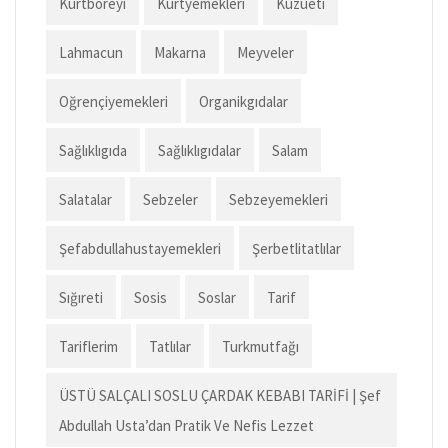
Kurtboreyi
Kurtyemekleri
Kuzueti
Lahmacun
Makarna
Meyveler
Oğrençiyemekleri
Organikgıdalar
Sağlıklıgıda
Sağlıklıgıdalar
Salam
Salatalar
Sebzeler
Sebzeyemekleri
Şefabdullahustayemekleri
Şerbetlitatlılar
Sığıreti
Sosis
Soslar
Tarif
Tariflerim
Tatlılar
Turkmutfağı
ÜSTÜ SALÇALI SOSLU ÇARDAK KEBABI TARİFİ | Şef
Abdullah Usta’dan Pratik Ve Nefis Lezzet