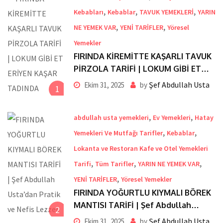
,
,
,
Kebabları
Kebablar
TAVUK YEMEKLERİ
YARIN
,
,
NE YEMEK VAR
YENİ TARİFLER
Yöresel
Yemekler
FIRINDA KİREMİTTE KAŞARLI TAVUK
PİRZOLA TARİFİ | LOKUM GİBİ ET
ERİYEN KAŞAR TADINDA
Şef Abdullah Usta
Ekim 31, 2025
by
1
,
,
abdullah usta yemekleri
Ev Yemekleri
Hatay
,
,
Yemekleri Ve Mutfağı Tarifler
Kebablar
Lokanta ve Restoran Kafe ve Otel Yemekleri
,
,
,
Tarifi
Tüm Tarifler
YARIN NE YEMEK VAR
,
YENİ TARİFLER
Yöresel Yemekler
FIRINDA YOĞURTLU KIYMALI BÖREK
MANTISI TARİFİ | Şef Abdullah
2
Usta’dan Pratik ve Nefis Lezzet
Şef Abdullah Usta
Ekim 31, 2025
by