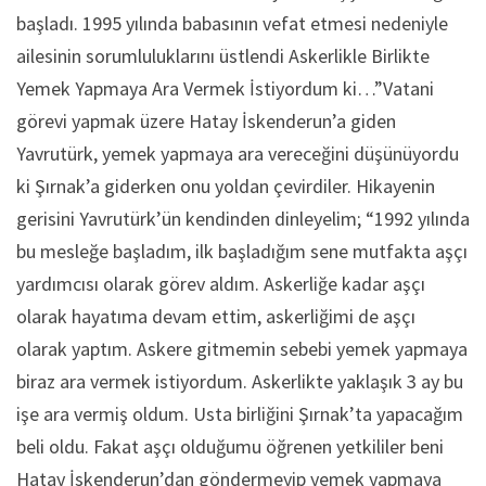
başladı. 1995 yılında babasının vefat etmesi nedeniyle
ailesinin sorumluluklarını üstlendi Askerlikle Birlikte
Yemek Yapmaya Ara Vermek İstiyordum ki…”Vatani
görevi yapmak üzere Hatay İskenderun’a giden
Yavrutürk, yemek yapmaya ara vereceğini düşünüyordu
ki Şırnak’a giderken onu yoldan çevirdiler. Hikayenin
gerisini Yavrutürk’ün kendinden dinleyelim; “1992 yılında
bu mesleğe başladım, ilk başladığım sene mutfakta aşçı
yardımcısı olarak görev aldım. Askerliğe kadar aşçı
olarak hayatıma devam ettim, askerliğimi de aşçı
olarak yaptım. Askere gitmemin sebebi yemek yapmaya
biraz ara vermek istiyordum. Askerlikte yaklaşık 3 ay bu
işe ara vermiş oldum. Usta birliğini Şırnak’ta yapacağım
beli oldu. Fakat aşçı olduğumu öğrenen yetkililer beni
Hatay İskenderun’dan göndermeyip yemek yapmaya