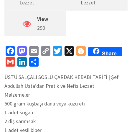
Lezzet
Lezzet
View
290
Fa
M
E
C
T
X
Bl
Share
ce
as
m
o
wi
o
G
Li
S
b
to
ai
p
tt
gg
m
n
h
o
d
l
y
er
er
ÜSTÜ SALÇALI SOSLU ÇARDAK KEBABI TARİFİ | Şef
ai
ke
ar
Abdullah Usta’dan Pratik ve Nefis Lezzet
o
o
Li
l
dI
e
Malzemeler
k
n
n
n
500 gram kuşbaşı dana veya kuzu eti
k
1 adet soğan
2 diş sarımsak
1 adet yeşil biber