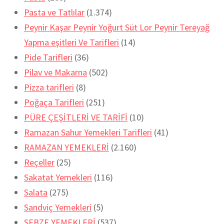
Pasta ve Tatlılar
(1.374)
Peynir Kaşar Peynir Yoğurt Süt Lor Peynir Tereyağ
Yapma eşitleri Ve Tarifleri
(14)
Pide Tarifleri
(36)
Pilav ve Makarna
(502)
Pizza tarifleri
(8)
Poğaça Tarifleri
(251)
PÜRE ÇEŞİTLERİ VE TARİFİ
(10)
Ramazan Sahur Yemekleri Tarifleri
(41)
RAMAZAN YEMEKLERİ
(2.160)
Reçeller
(25)
Sakatat Yemekleri
(116)
Salata
(275)
Sandviç Yemekleri
(5)
SEBZE YEMEKLERİ
(537)