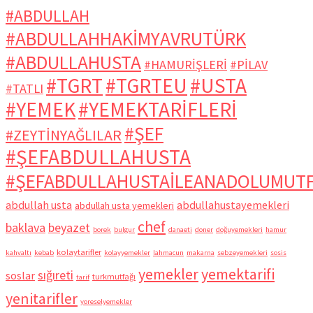
#ABDULLAH
#ABDULLAHHAKİMYAVRUTÜRK
#ABDULLAHUSTA
#HAMURİŞLERİ
#PİLAV
#TGRT
#TGRTEU
#USTA
#TATLI
#YEMEK
#YEMEKTARİFLERİ
#ŞEF
#ZEYTİNYAĞLILAR
#ŞEFABDULLAHUSTA
#ŞEFABDULLAHUSTAİLEANADOLUMUT
abdullah usta
abdullahustayemekleri
abdullah usta yemekleri
chef
baklava
beyazet
borek
bulgur
danaeti
doner
doğuyemekleri
hamur
kolaytarifler
kahvaltı
kebab
kolayyemekler
lahmacun
makarna
sebzeyemekleri
sosis
yemekler
yemektarifi
sığıreti
soslar
turkmutfağı
tarif
yenitarifler
yoreselyemekler