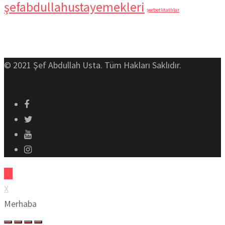
şefabdullahustayemekleri
şerbetlitatlılar
© 2021 Şef Abdullah Usta. Tüm Hakları Saklıdır.
X
Merhaba