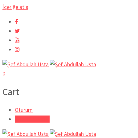
İçeriğe atla
0
Cart
Oturum
Tarifi Gönder