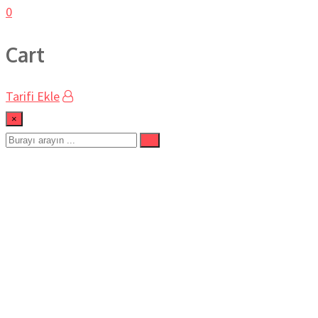
0
Cart
Tarifi Ekle
×
KARS USULÜ ETLİ
KARIŞIK KURU DOLMA
TARİFİ
Ev