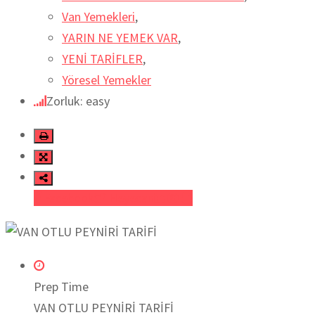
Van Yemekleri
,
YARIN NE YEMEK VAR
,
YENİ TARİFLER
,
Yöresel Yemekler
Zorluk: easy
LinkedIn
Pinterest
Yazıcı
Facebook
Heyecan
Prep Time
VAN OTLU PEYNİRİ TARİFİ