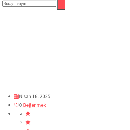
VAN OTLU PEYNİRİ TARİF
Ev
#VAN YEMEKLERİ
abdullah usta yemekleri
Doğu An
Yoğurt Süt Lor Peynir Tereyağ Yapma eşitleri Ve Tarifleri
Şe
YAPILAN BÜTÜN YEMEKLERİM
Van Yemekleri
YARIN NE 
Nisan 16, 2025
0
Beğenmek