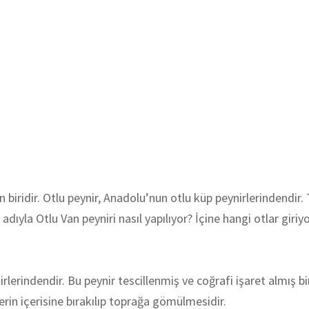
n biridir. Otlu peynir, Anadolu’nun otlu küp peynirlerindendir.
adıyla Otlu Van peyniri nasıl yapılıyor? İçine hangi otlar giriyo
rlerindendir. Bu peynir tescillenmiş ve coğrafi işaret almış b
in içerisine bırakılıp toprağa gömülmesidir.