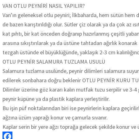
VAN OTLU PEYNİRİ NASIL YAPILIR?
Van’ın geleneksel otlu peyniri; İlkbaharda, hem sütün hem 
de bazen karıştırıldığı olur. Sütler çiz olarak ya da çok az ı
kat pıhtı, bir kat önceden doğranıp hazırlanmış çeşitli yaban
arasına sıkıştırılarak ya da üstüne tahtadan ağırlık konarak
tezgah üstünde el büyüklüğünde, yaklaşık 2-3 cm kalınlığında
OTLU PEYNİR SALAMURA TUZLAMA USULÜ
Salamura tuzlama usulünde, peynir dilimleri salamura suyunda
edilerek sonbahara doğru beklenir OTLU PEYNİR KURU 
Dilimler üzerine göz kararı kalın mutfak tuzu serpilir ve 3-4 
peynir küpüne ya da plastik kaplara yerleştirilir.
Bu işin püf noktalarından biri ise peynirlerin kaplara geçiri
ağzına üzüm yaprağı konur ve çamurla sıvanır.
Kaplar serin bir yere ağzı toprağa gelecek şekilde konur ve ü