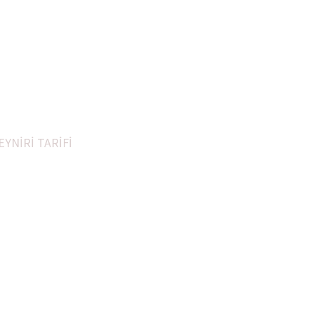
 Eski Yemek Tarifleri
Peynir Kaşar Peynir
kleri
Sizden Gelen tarifler
Tüm Tarifler
TV
YNİRİ TARİFİ