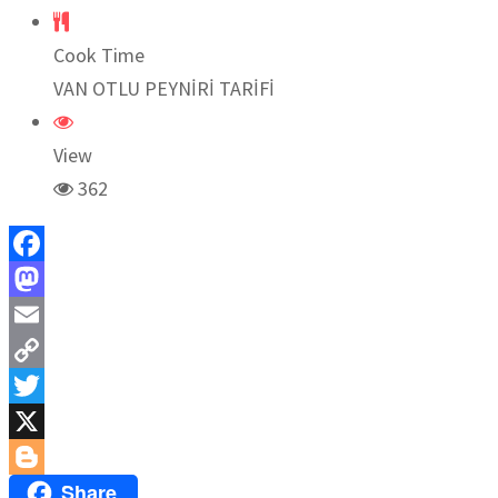
Cook Time
VAN OTLU PEYNİRİ TARİFİ
View
362
Facebook
Mastodon
Email
Copy
Link
Twitter
X
Share
Blogger