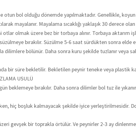
de otun bol olduğu dönemde yapılmaktadır. Genellikle, koyun 
sıtılarak mayalanır. Mayalama sıcaklığı yaklaşık 30 derece olan
i otlar olmak üzere bez bir torbaya alınır. Torbaya aktarım işle
 süzülmeye bırakılır. Süzülme 5-6 saat sürdükten sonra elde ed
 dilimlere bölünür. Daha sonra kuru şekilde tuzlanır veya sal
 bir süre bekletilir. Bekletilen peynir teneke veya plastik kap
TUZLAMA USULÜ
gün beklemeye bırakılır. Daha sonra dilimler bol tuz ile yıkanır
lirken, hiç boşluk kalmayacak şekilde iyice yerleştirilmesidir
zeri gevşek bir toprakla örtülür. Ve peynirler 2-3 ay dinlenmey