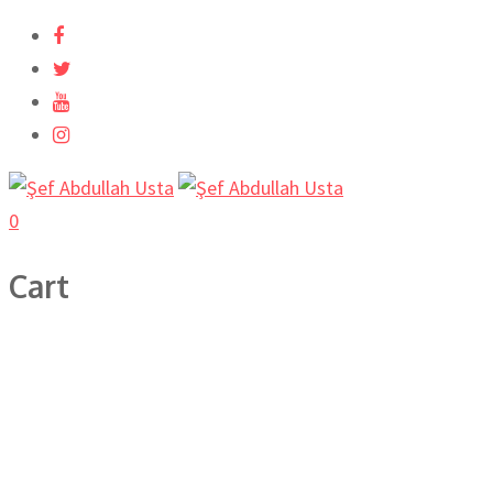
İçeriğe
atla
0
Cart