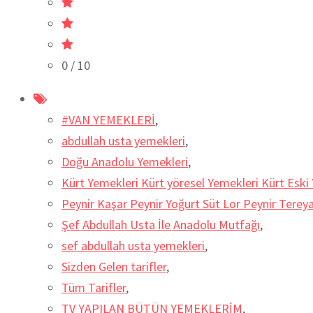
0
/ 10
#VAN YEMEKLERİ
,
abdullah usta yemekleri
,
Doğu Anadolu Yemekleri
,
Kürt Yemekleri Kürt yöresel Yemekleri Kürt Eski 
Peynir Kaşar Peynir Yoğurt Süt Lor Peynir Tereyağ
Şef Abdullah Usta İle Anadolu Mutfağı
,
sef abdullah usta yemekleri
,
Sizden Gelen tarifler
,
Tüm Tarifler
,
TV YAPILAN BÜTÜN YEMEKLERİM
,