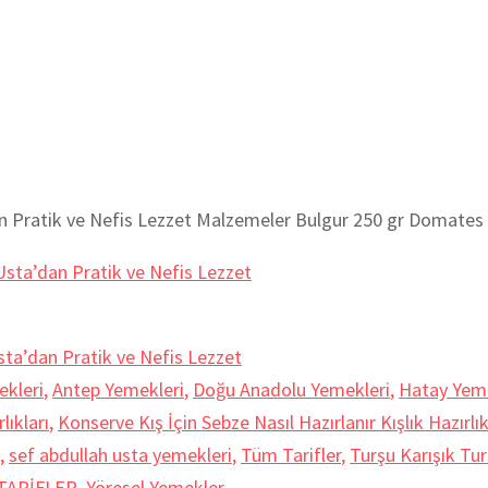
Pratik ve Nefis Lezzet Malzemeler Bulgur 250 gr Domates sa
sta’dan Pratik ve Nefis Lezzet
ekleri
,
Antep Yemekleri
,
Doğu Anadolu Yemekleri
,
Hatay Yeme
lıkları
,
Konserve Kış İçin Sebze Nasıl Hazırlanır Kışlık Hazırlı
,
sef abdullah usta yemekleri
,
Tüm Tarifler
,
Turşu Karışık Tur
 TARİFLER
,
Yöresel Yemekler