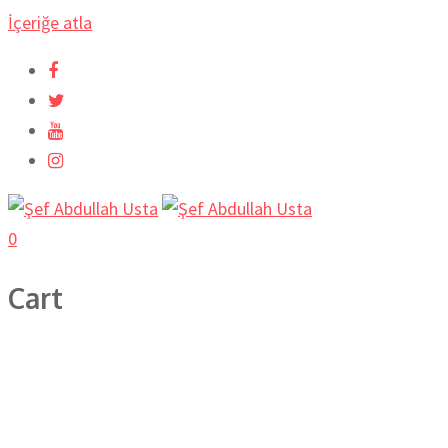
İçeriğe atla
0
Cart