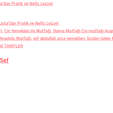
dan Pratik ve Nefis Lezzet
i
,
Çin Yemekleri Ve Mutfağı
,
Dunya Mutfağı Çin mutfağı Arap
e Anadolu Mutfağı
,
sef abdullah usta yemekleri
,
Sizden Gelen t
Nİ TARİFLER
 Şef