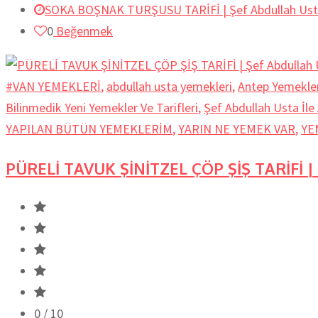
SOKA BOŞNAK TURŞUSU TARİFİ | Şef Abdullah Usta’
0
Beğenmek
#VAN YEMEKLERİ
,
abdullah usta yemekleri
,
Antep Yemekler
Bilinmedik Yeni Yemekler Ve Tarifleri
,
Şef Abdullah Usta İl
YAPILAN BÜTÜN YEMEKLERİM
,
YARIN NE YEMEK VAR
,
YE
PÜRELİ TAVUK ŞİNİTZEL ÇÖP ŞİŞ TARİFİ |
0
/ 10