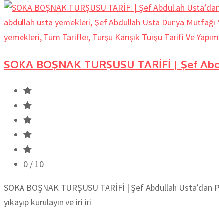
abdullah usta yemekleri
,
Şef Abdullah Usta Dunya Mutfağı Y
yemekleri
,
Tüm Tarifler
,
Turşu Karışık Turşu Tarifi Ve Yapım
SOKA BOŞNAK TURŞUSU TARİFİ | Şef Abdu
0
/ 10
SOKA BOŞNAK TURŞUSU TARİFİ | Şef Abdullah Usta’dan Pratik
yıkayıp kurulayın ve iri iri