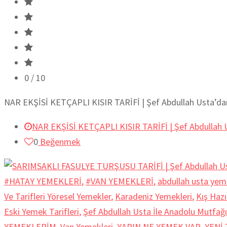
0
/ 10
NAR EKŞİSİ KETÇAPLI KISIR TARİFİ | Şef Abdullah Usta’dan 
NAR EKŞİSİ KETÇAPLI KISIR TARİFİ | Şef Abdullah U
0
Beğenmek
#HATAY YEMEKLERİ
,
#VAN YEMEKLERİ
,
abdullah usta yem
Ve Tarifleri Yöresel Yemekler
,
Karadeniz Yemekleri
,
Kış Hazır
Eski Yemek Tarifleri
,
Şef Abdullah Usta İle Anadolu Mutfağı
YEMEKLERİM
,
Van Yemekleri
,
YARIN NE YEMEK VAR
,
YENİ