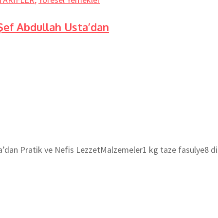
ef Abdullah Usta’dan
 Pratik ve Nefis LezzetMalzemeler1 kg taze fasulye8 diş sa