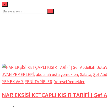
×
#salata
Ev
#VAN YEMEKLERİ
,
abdullah usta yemekleri
,
Salata
,
Şef Abd
YEMEK VAR
,
YENİ TARİFLER
,
Yöresel Yemekler
NAR EKŞİSİ KETÇAPLI KISIR TARİFİ | Şef 