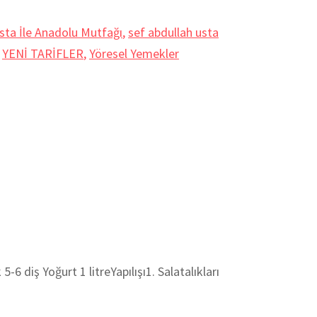
sta İle Anadolu Mutfağı
,
sef abdullah usta
,
YENİ TARİFLER
,
Yöresel Yemekler
iş Yoğurt 1 litreYapılışı1. Salatalıkları