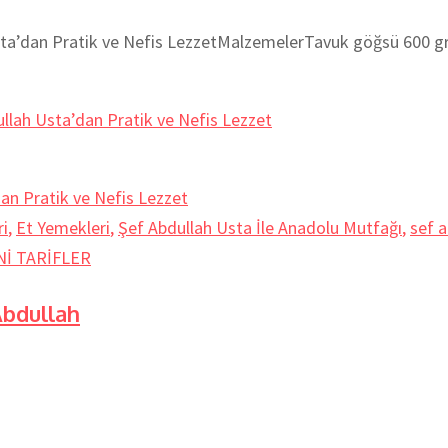
a’dan Pratik ve Nefis LezzetMalzemelerTavuk göğsü 600 gr
lah Usta’dan Pratik ve Nefis Lezzet
i
,
Et Yemekleri
,
Şef Abdullah Usta İle Anadolu Mutfağı
,
sef a
Nİ TARİFLER
bdullah