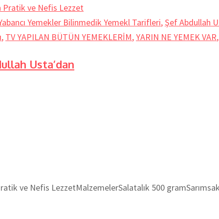
abancı Yemekler Bilinmedik Yemekl Tarifleri
,
Şef Abdullah U
ı
,
TV YAPILAN BÜTÜN YEMEKLERİM
,
YARIN NE YEMEK VAR
llah Usta’dan
 ve Nefis LezzetMalzemelerSalatalık 500 gramSarımsak 5-6 d