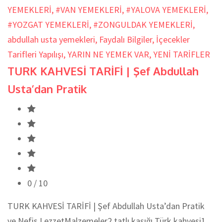
YEMEKLERİ
,
#VAN YEMEKLERİ
,
#YALOVA YEMEKLERİ
,
#YOZGAT YEMEKLERİ
,
#ZONGULDAK YEMEKLERİ
,
abdullah usta yemekleri
,
Faydalı Bilgiler
,
İçecekler
Tarifleri Yapılışı
,
YARIN NE YEMEK VAR
,
YENİ TARİFLER
TURK KAHVESİ TARİFİ | Şef Abdullah
Usta’dan Pratik
0
/ 10
TURK KAHVESİ TARİFİ | Şef Abdullah Usta’dan Pratik
ve Nefis LezzetMalzemeler2 tatlı kaşığı Türk kahvesi1