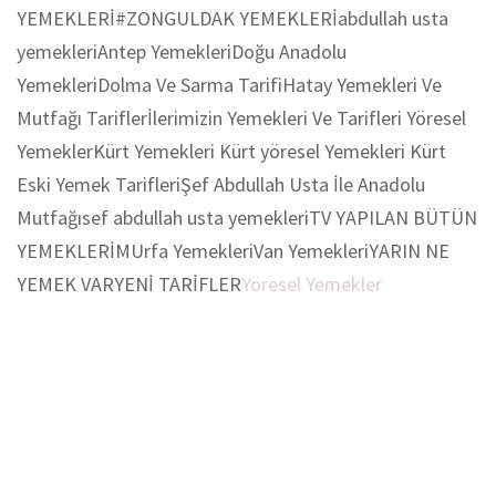
YEMEKLERİ
#ZONGULDAK YEMEKLERİ
abdullah usta
yemekleri
Antep Yemekleri
Doğu Anadolu
Yemekleri
Dolma Ve Sarma Tarifi
Hatay Yemekleri Ve
Mutfağı Tarifler
İlerimizin Yemekleri Ve Tarifleri Yöresel
Yemekler
Kürt Yemekleri Kürt yöresel Yemekleri Kürt
Eski Yemek Tarifleri
Şef Abdullah Usta İle Anadolu
Mutfağı
sef abdullah usta yemekleri
TV YAPILAN BÜTÜN
YEMEKLERİM
Urfa Yemekleri
Van Yemekleri
YARIN NE
YEMEK VAR
YENİ TARİFLER
Yöresel Yemekler