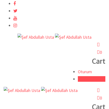
İçeriğe
atla
0
Cart
Oturum
Tarifi Gönder
0
Cart