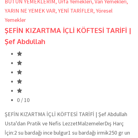
BÜTÜN YEMEKLERİM
,
Urfa Yemekleri
,
Van Yemekleri
,
YARIN NE YEMEK VAR
,
YENİ TARİFLER
,
Yöresel
Yemekler
ŞEFİN KIZARTMA İÇLİ KÖFTESİ TARİFİ |
Şef Abdullah
0
/ 10
ŞEFİN KIZARTMA İÇLİ KÖFTESİ TARİFİ | Şef Abdullah
Usta’dan Pratik ve Nefis LezzetMalzemelerDış Harç
İçin:2 su bardağı ince bulgur1 su bardağı irmik250 gr un