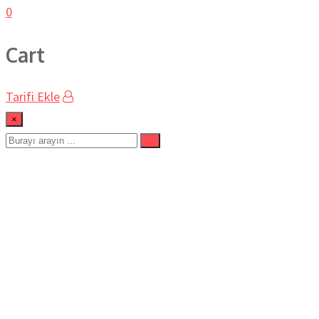
0
Cart
Tarifi Ekle
×
#hastayemekleri
Ev