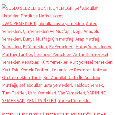
#VAN YEMEKLERİ
,
abdullah usta yemekleri
,
Antep
Yemekleri
,
Çin Yemekleri Ve Mutfağı
,
Doğu Anadolu
Yemekleri
,
Dunya Mutfağı Çin mutfağı Arap Mutfağı
Yemekleri
,
Et Yemekleri
,
Ev Yemekleri
,
Hatay Yemekleri Ve
Mutfağı Tarifler
,
İlerimizin Yemekleri Ve Tarifleri Yöresel
Yemekler
,
Kebablar
,
Kürt Yemekleri Kürt yöresel Yemekleri
Kürt Eski Yemek Tarifleri
,
Lokanta ve Restoran Kafe ve
Otel Yemekleri Tarifi
,
Şef Abdullah Usta İle Anadolu
Mutfağı
,
sef abdullah usta yemekleri
,
Tabldot Yemek
,
Tüm Tarifler
,
Urfa Yemekleri
,
Van Yemekleri
,
YARIN NE
YEMEK VAR
,
YENİ TARİFLER
,
Yöresel Yemekler
SOSLU SEBZELİ BONFİLE YEMEĞİ | Şef