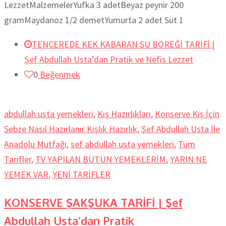
LezzetMalzemelerYufka 3 adetBeyaz peynir 200
gramMaydanoz 1/2 demetYumurta 2 adet Süt 1
TENCEREDE KEK KABARAN SU BÖREĞİ TARİFİ |
Şef Abdullah Usta’dan Pratik ve Nefis Lezzet
0
Beğenmek
abdullah usta yemekleri
,
Kış Hazırlıkları
,
Konserve Kış İçin
Sebze Nasıl Hazırlanır Kışlık Hazırlık
,
Şef Abdullah Usta İle
Anadolu Mutfağı
,
sef abdullah usta yemekleri
,
Tüm
Tarifler
,
TV YAPILAN BÜTÜN YEMEKLERİM
,
YARIN NE
YEMEK VAR
,
YENİ TARİFLER
KONSERVE ŞAKŞUKA TARİFİ | Şef
Abdullah Usta’dan Pratik