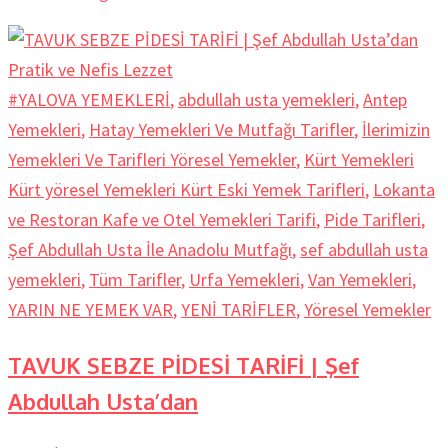
#YALOVA YEMEKLERİ
,
abdullah usta yemekleri
,
Antep
Yemekleri
,
Hatay Yemekleri Ve Mutfağı Tarifler
,
İlerimizin
Yemekleri Ve Tarifleri Yöresel Yemekler
,
Kürt Yemekleri
Kürt yöresel Yemekleri Kürt Eski Yemek Tarifleri
,
Lokanta
ve Restoran Kafe ve Otel Yemekleri Tarifi
,
Pide Tarifleri
,
Şef Abdullah Usta İle Anadolu Mutfağı
,
sef abdullah usta
yemekleri
,
Tüm Tarifler
,
Urfa Yemekleri
,
Van Yemekleri
,
YARIN NE YEMEK VAR
,
YENİ TARİFLER
,
Yöresel Yemekler
TAVUK SEBZE PİDESİ TARİFİ | Şef
Abdullah Usta’dan