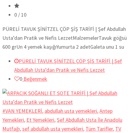
0
/ 10
PÜRELİ TAVUK ŞİNİTZEL ÇÖP ŞİŞ TARİFİ | Şef Abdullah
Usta’dan Pratik ve Nefis LezzetMalzemelerTavuk göğsü
600 grUn 4 yemek kaşığıYumurta 2 adetGaleta unu 1 su
PÜRELİ TAVUK ŞİNİTZEL ÇÖP ŞİŞ TARİFİ | Şef
Abdullah Usta’dan Pratik ve Nefis Lezzet
0
Beğenmek
#VAN YEMEKLERİ
,
abdullah usta yemekleri
,
Antep
Yemekleri
,
Et Yemekleri
,
Şef Abdullah Usta İle Anadolu
Mutfağı
,
sef abdullah usta yemekleri
,
Tüm Tarifler
,
TV