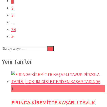
1
2
3
...
34
Yeni Tarifler
1
FIRINDA KİREMİTTE KAŞARLI TAVUK