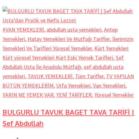
#VAN YEMEKLERİ
,
abdullah usta yemekleri
,
Antep
Yemekleri
,
Hatay Yemekleri Ve Mutfağı Tarifler
,
İlerimizin
Yemekleri Ve Tarifleri Yöresel Yemekler
,
Kürt Yemekleri
Kürt yöresel Yemekleri Kürt Eski Yemek Tarifleri
,
Şef
Abdullah Usta İle Anadolu Mutfağı
,
sef abdullah usta
yemekleri
,
TAVUK YEMEKLERİ
,
Tüm Tarifler
,
TV YAPILAN
BÜTÜN YEMEKLERİM
,
Urfa Yemekleri
,
Van Yemekleri
,
YARIN NE YEMEK VAR
,
YENİ TARİFLER
,
Yöresel Yemekler
BULGURLU TAVUK BAGET TAVA TARİFİ |
Şef Abdullah