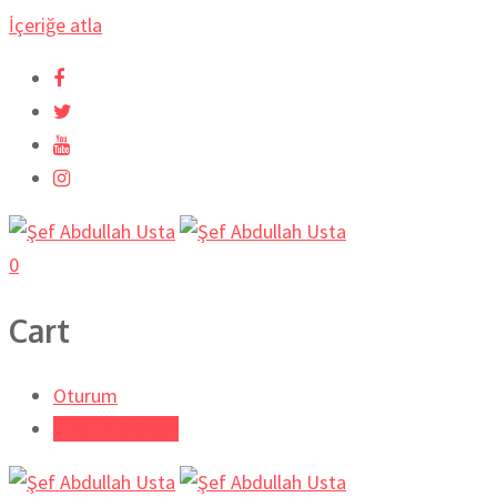
İçeriğe atla
0
Cart
Oturum
Tarifi Gönder