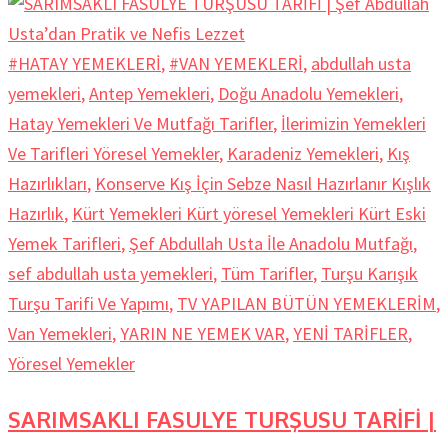
#HATAY YEMEKLERİ
,
#VAN YEMEKLERİ
,
abdullah usta
yemekleri
,
Antep Yemekleri
,
Doğu Anadolu Yemekleri
,
Hatay Yemekleri Ve Mutfağı Tarifler
,
İlerimizin Yemekleri
Ve Tarifleri Yöresel Yemekler
,
Karadeniz Yemekleri
,
Kış
Hazırlıkları
,
Konserve Kış İçin Sebze Nasıl Hazırlanır Kışlık
Hazırlık
,
Kürt Yemekleri Kürt yöresel Yemekleri Kürt Eski
Yemek Tarifleri
,
Şef Abdullah Usta İle Anadolu Mutfağı
,
sef abdullah usta yemekleri
,
Tüm Tarifler
,
Turşu Karışık
Turşu Tarifi Ve Yapımı
,
TV YAPILAN BÜTÜN YEMEKLERİM
,
Van Yemekleri
,
YARIN NE YEMEK VAR
,
YENİ TARİFLER
,
Yöresel Yemekler
SARIMSAKLI FASULYE TURŞUSU TARİFİ |