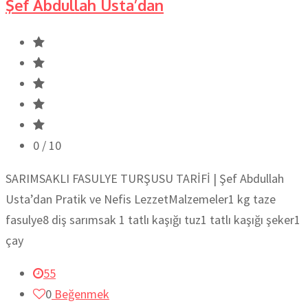
Şef Abdullah Usta’dan
0
/ 10
SARIMSAKLI FASULYE TURŞUSU TARİFİ | Şef Abdullah
Usta’dan Pratik ve Nefis LezzetMalzemeler1 kg taze
fasulye8 diş sarımsak 1 tatlı kaşığı tuz1 tatlı kaşığı şeker1
çay
55
0
Beğenmek