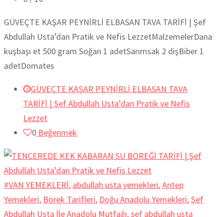
GÜVEÇTE KAŞAR PEYNİRLİ ELBASAN TAVA TARİFİ | Şef
Abdullah Usta’dan Pratik ve Nefis LezzetMalzemelerDana
kuşbaşı et 500 gram Soğan 1 adetSarımsak 2 dişBiber 1
adetDomates
GÜVEÇTE KAŞAR PEYNİRLİ ELBASAN TAVA
TARİFİ | Şef Abdullah Usta’dan Pratik ve Nefis
Lezzet
0
Beğenmek
#VAN YEMEKLERİ
,
abdullah usta yemekleri
,
Antep
Yemekleri
,
Börek Tarifleri
,
Doğu Anadolu Yemekleri
,
Şef
Abdullah Usta İle Anadolu Mutfağı
,
sef abdullah usta