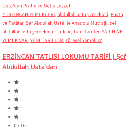
#ERZİNCAN YEMEKLERİ
,
abdullah usta yemekleri
,
Pasta
ve Tatlılar
,
Şef Abdullah Usta İle Anadolu Mutfağı
,
sef
abdullah usta yemekleri
,
Tatlılar
,
Tüm Tarifler
,
YARIN NE
YEMEK VAR
,
YENİ TARİFLER
,
Yöresel Yemekler
ERZİNCAN TATLISI LOKUMU TARİFİ | Şef
Abdullah Usta’dan
0
/ 10