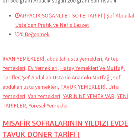
eti 500 gram Arpacık soğan 200 gram Sarımsak 4
ARPACIK SOĞANLI ET SOTE TARİFİ | Şef Abdullah
Usta’dan Pratik ve Nefis Lezzet
0
Beğenmek
#VAN YEMEKLERİ
,
abdullah usta yemekleri
,
Antep
Yemekleri
,
Ev Yemekleri
,
Hatay Yemekleri Ve Mutfağı
Tarifler
,
Şef Abdullah Usta İle Anadolu Mutfağı
,
sef
abdullah usta yemekleri
,
TAVUK YEMEKLERİ
,
Urfa
Yemekleri
,
Van Yemekleri
,
YARIN NE YEMEK VAR
,
YENİ
TARİFLER
,
Yöresel Yemekler
MİSAFİR SOFRALARININ YILDIZI EVDE
TAVUK DÖNER TARİFİ |