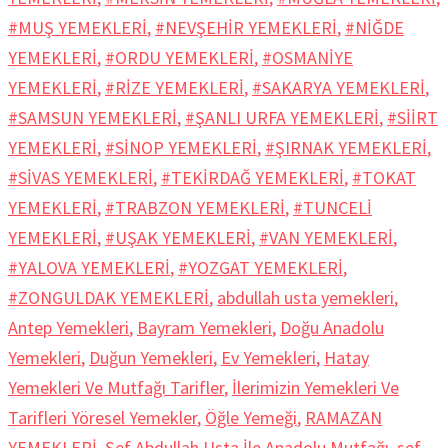
#MUŞ YEMEKLERİ
,
#NEVŞEHİR YEMEKLERİ
,
#NİĞDE
YEMEKLERİ
,
#ORDU YEMEKLERİ
,
#OSMANİYE
YEMEKLERİ
,
#RİZE YEMEKLERİ
,
#SAKARYA YEMEKLERİ
,
#SAMSUN YEMEKLERİ
,
#ŞANLI URFA YEMEKLERİ
,
#SİİRT
YEMEKLERİ
,
#SİNOP YEMEKLERİ
,
#ŞIRNAK YEMEKLERİ
,
#SİVAS YEMEKLERİ
,
#TEKİRDAĞ YEMEKLERİ
,
#TOKAT
YEMEKLERİ
,
#TRABZON YEMEKLERİ
,
#TUNCELİ
YEMEKLERİ
,
#UŞAK YEMEKLERİ
,
#VAN YEMEKLERİ
,
#YALOVA YEMEKLERİ
,
#YOZGAT YEMEKLERİ
,
#ZONGULDAK YEMEKLERİ
,
abdullah usta yemekleri
,
Antep Yemekleri
,
Bayram Yemekleri
,
Doğu Anadolu
Yemekleri
,
Duğun Yemekleri
,
Ev Yemekleri
,
Hatay
Yemekleri Ve Mutfağı Tarifler
,
İlerimizin Yemekleri Ve
Tarifleri Yöresel Yemekler
,
Öğle Yemeği
,
RAMAZAN
YEMEKLERİ
,
Şef Abdullah Usta İle Anadolu Mutfağı
,
sef