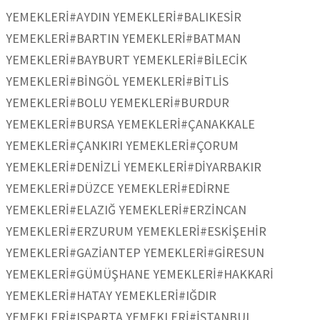
YEMEKLERİ
#AYDIN YEMEKLERİ
#BALIKESİR
YEMEKLERİ
#BARTIN YEMEKLERİ
#BATMAN
YEMEKLERİ
#BAYBURT YEMEKLERİ
#BİLECİK
YEMEKLERİ
#BİNGÖL YEMEKLERİ
#BİTLİS
YEMEKLERİ
#BOLU YEMEKLERİ
#BURDUR
YEMEKLERİ
#BURSA YEMEKLERİ
#ÇANAKKALE
YEMEKLERİ
#ÇANKIRI YEMEKLERİ
#ÇORUM
YEMEKLERİ
#DENİZLİ YEMEKLERİ
#DİYARBAKIR
YEMEKLERİ
#DÜZCE YEMEKLERİ
#EDİRNE
YEMEKLERİ
#ELAZIĞ YEMEKLERİ
#ERZİNCAN
YEMEKLERİ
#ERZURUM YEMEKLERİ
#ESKİŞEHİR
YEMEKLERİ
#GAZİANTEP YEMEKLERİ
#GİRESUN
YEMEKLERİ
#GÜMÜŞHANE YEMEKLERİ
#HAKKARİ
YEMEKLERİ
#HATAY YEMEKLERİ
#IĞDIR
YEMEKLERİ
#ISPARTA YEMEKLERİ
#İSTANBUL