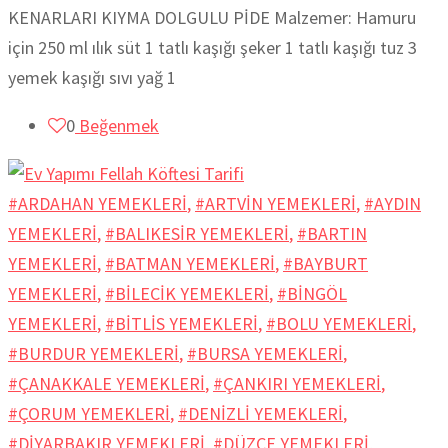
KENARLARI KIYMA DOLGULU PİDE Malzemer: Hamuru
için 250 ml ılık süt 1 tatlı kaşığı şeker 1 tatlı kaşığı tuz 3
yemek kaşığı sıvı yağ 1
0
Beğenmek
#ARDAHAN YEMEKLERİ
,
#ARTVİN YEMEKLERİ
,
#AYDIN
YEMEKLERİ
,
#BALIKESİR YEMEKLERİ
,
#BARTIN
YEMEKLERİ
,
#BATMAN YEMEKLERİ
,
#BAYBURT
YEMEKLERİ
,
#BİLECİK YEMEKLERİ
,
#BİNGÖL
YEMEKLERİ
,
#BİTLİS YEMEKLERİ
,
#BOLU YEMEKLERİ
,
#BURDUR YEMEKLERİ
,
#BURSA YEMEKLERİ
,
#ÇANAKKALE YEMEKLERİ
,
#ÇANKIRI YEMEKLERİ
,
#ÇORUM YEMEKLERİ
,
#DENİZLİ YEMEKLERİ
,
#DİYARBAKIR YEMEKLERİ
,
#DÜZCE YEMEKLERİ
,