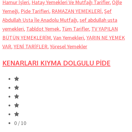
Hamur İşleri
,
Hatay Yemekleri Ve Mutfağı Tarifler
,
Öğle
Yemeği
,
Pide Tarifleri
,
RAMAZAN YEMEKLERİ
,
Şef
Abdullah Usta İle Anadolu Mutfağı
,
sef abdullah usta
yemekleri
,
Tabldot Yemek
,
Tüm Tarifler
,
TV YAPILAN
BÜTÜN YEMEKLERİM
,
Van Yemekleri
,
YARIN NE YEMEK
VAR
,
YENİ TARİFLER
,
Yöresel Yemekler
KENARLARI KIYMA DOLGULU PİDE
0
/ 10