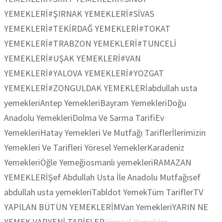
YEMEKLERİ
#ŞIRNAK YEMEKLERİ
#SİVAS
YEMEKLERİ
#TEKİRDAĞ YEMEKLERİ
#TOKAT
YEMEKLERİ
#TRABZON YEMEKLERİ
#TUNCELİ
YEMEKLERİ
#UŞAK YEMEKLERİ
#VAN
YEMEKLERİ
#YALOVA YEMEKLERİ
#YOZGAT
YEMEKLERİ
#ZONGULDAK YEMEKLERİ
abdullah usta
yemekleri
Antep Yemekleri
Bayram Yemekleri
Doğu
Anadolu Yemekleri
Dolma Ve Sarma Tarifi
Ev
Yemekleri
Hatay Yemekleri Ve Mutfağı Tarifler
İlerimizin
Yemekleri Ve Tarifleri Yöresel Yemekler
Karadeniz
Yemekleri
Öğle Yemeği
osmanlı yemekleri
RAMAZAN
YEMEKLERİ
Şef Abdullah Usta İle Anadolu Mutfağı
sef
abdullah usta yemekleri
Tabldot Yemek
Tüm Tarifler
TV
YAPILAN BÜTÜN YEMEKLERİM
Van Yemekleri
YARIN NE
YEMEK VAR
YENİ TARİFLER
Yöresel Yemekler