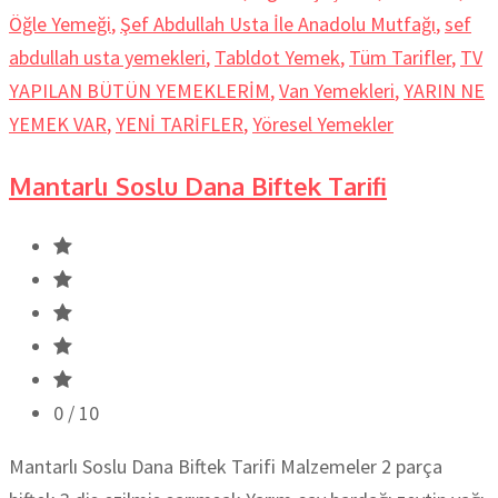
Öğle Yemeği
,
Şef Abdullah Usta İle Anadolu Mutfağı
,
sef
abdullah usta yemekleri
,
Tabldot Yemek
,
Tüm Tarifler
,
TV
YAPILAN BÜTÜN YEMEKLERİM
,
Van Yemekleri
,
YARIN NE
YEMEK VAR
,
YENİ TARİFLER
,
Yöresel Yemekler
Mantarlı Soslu Dana Biftek Tarifi
0
/ 10
Mantarlı Soslu Dana Biftek Tarifi Malzemeler 2 parça