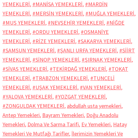
YEMEKLERİ
,
#MANİSA YEMEKLERİ
,
#MARDİN
YEMEKLERİ
,
#MERSİN YEMEKLERİ
,
#MUĞLA YEMEKLERİ
,
#MUŞ YEMEKLERİ
,
#NEVŞEHİR YEMEKLERİ
,
#NİĞDE
YEMEKLERİ
,
#ORDU YEMEKLERİ
,
#OSMANİYE
YEMEKLERİ
,
#RİZE YEMEKLERİ
,
#SAKARYA YEMEKLERİ
,
#SAMSUN YEMEKLERİ
,
#ŞANLI URFA YEMEKLERİ
,
#SİİRT
YEMEKLERİ
,
#SİNOP YEMEKLERİ
,
#ŞIRNAK YEMEKLERİ
,
#SİVAS YEMEKLERİ
,
#TEKİRDAĞ YEMEKLERİ
,
#TOKAT
YEMEKLERİ
,
#TRABZON YEMEKLERİ
,
#TUNCELİ
YEMEKLERİ
,
#UŞAK YEMEKLERİ
,
#VAN YEMEKLERİ
,
#YALOVA YEMEKLERİ
,
#YOZGAT YEMEKLERİ
,
#ZONGULDAK YEMEKLERİ
,
abdullah usta yemekleri
,
Antep Yemekleri
,
Bayram Yemekleri
,
Doğu Anadolu
Yemekleri
,
Dolma Ve Sarma Tarifi
,
Ev Yemekleri
,
Hatay
Yemekleri Ve Mutfağı Tarifler
,
İlerimizin Yemekleri Ve