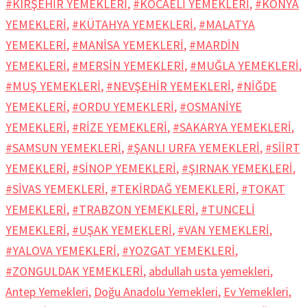
#KIRŞEHİR YEMEKLERİ
,
#KOCAELİ YEMEKLERİ
,
#KONYA
YEMEKLERİ
,
#KÜTAHYA YEMEKLERİ
,
#MALATYA
YEMEKLERİ
,
#MANİSA YEMEKLERİ
,
#MARDİN
YEMEKLERİ
,
#MERSİN YEMEKLERİ
,
#MUĞLA YEMEKLERİ
,
#MUŞ YEMEKLERİ
,
#NEVŞEHİR YEMEKLERİ
,
#NİĞDE
YEMEKLERİ
,
#ORDU YEMEKLERİ
,
#OSMANİYE
YEMEKLERİ
,
#RİZE YEMEKLERİ
,
#SAKARYA YEMEKLERİ
,
#SAMSUN YEMEKLERİ
,
#ŞANLI URFA YEMEKLERİ
,
#SİİRT
YEMEKLERİ
,
#SİNOP YEMEKLERİ
,
#ŞIRNAK YEMEKLERİ
,
#SİVAS YEMEKLERİ
,
#TEKİRDAĞ YEMEKLERİ
,
#TOKAT
YEMEKLERİ
,
#TRABZON YEMEKLERİ
,
#TUNCELİ
YEMEKLERİ
,
#UŞAK YEMEKLERİ
,
#VAN YEMEKLERİ
,
#YALOVA YEMEKLERİ
,
#YOZGAT YEMEKLERİ
,
#ZONGULDAK YEMEKLERİ
,
abdullah usta yemekleri
,
Antep Yemekleri
,
Doğu Anadolu Yemekleri
,
Ev Yemekleri
,