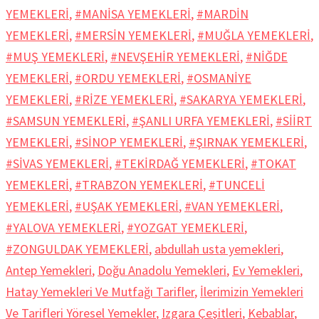
YEMEKLERİ
,
#MANİSA YEMEKLERİ
,
#MARDİN
YEMEKLERİ
,
#MERSİN YEMEKLERİ
,
#MUĞLA YEMEKLERİ
,
#MUŞ YEMEKLERİ
,
#NEVŞEHİR YEMEKLERİ
,
#NİĞDE
YEMEKLERİ
,
#ORDU YEMEKLERİ
,
#OSMANİYE
YEMEKLERİ
,
#RİZE YEMEKLERİ
,
#SAKARYA YEMEKLERİ
,
#SAMSUN YEMEKLERİ
,
#ŞANLI URFA YEMEKLERİ
,
#SİİRT
YEMEKLERİ
,
#SİNOP YEMEKLERİ
,
#ŞIRNAK YEMEKLERİ
,
#SİVAS YEMEKLERİ
,
#TEKİRDAĞ YEMEKLERİ
,
#TOKAT
YEMEKLERİ
,
#TRABZON YEMEKLERİ
,
#TUNCELİ
YEMEKLERİ
,
#UŞAK YEMEKLERİ
,
#VAN YEMEKLERİ
,
#YALOVA YEMEKLERİ
,
#YOZGAT YEMEKLERİ
,
#ZONGULDAK YEMEKLERİ
,
abdullah usta yemekleri
,
Antep Yemekleri
,
Doğu Anadolu Yemekleri
,
Ev Yemekleri
,
Hatay Yemekleri Ve Mutfağı Tarifler
,
İlerimizin Yemekleri
Ve Tarifleri Yöresel Yemekler
,
Izgara Çeşitleri
,
Kebablar
,