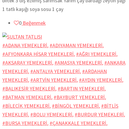
biftek 3 diş ezilmiş sarımsak Yarım çay bardağı zeytin yağı
1 tatlı kaşığı soya sosu 1 çay
0
Beğenmek
#ADANA YEMEKLERİ
,
#ADIYAMAN YEMEKLERİ
,
#AFYONKARA HİSAR YEMEKLERİ
,
#AĞRI YEMEKLERİ
,
#AKSARAY YEMEKLERİ
,
#AMASYA YEMEKLERİ
,
#ANKARA
YEMEKLERİ
,
#ANTALYA YEMEKLERİ
,
#ARDAHAN
YEMEKLERİ
,
#ARTVİN YEMEKLERİ
,
#AYDIN YEMEKLERİ
,
#BALIKESİR YEMEKLERİ
,
#BARTIN YEMEKLERİ
,
#BATMAN YEMEKLERİ
,
#BAYBURT YEMEKLERİ
,
#BİLECİK YEMEKLERİ
,
#BİNGÖL YEMEKLERİ
,
#BİTLİS
YEMEKLERİ
,
#BOLU YEMEKLERİ
,
#BURDUR YEMEKLERİ
,
#BURSA YEMEKLERİ
,
#ÇANAKKALE YEMEKLERİ
,