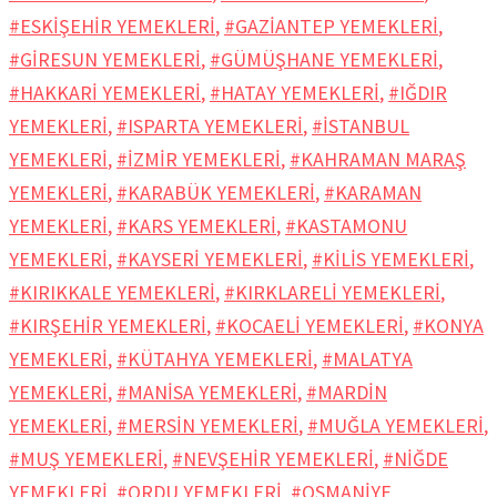
#ESKİŞEHİR YEMEKLERİ
,
#GAZİANTEP YEMEKLERİ
,
#GİRESUN YEMEKLERİ
,
#GÜMÜŞHANE YEMEKLERİ
,
#HAKKARİ YEMEKLERİ
,
#HATAY YEMEKLERİ
,
#IĞDIR
YEMEKLERİ
,
#ISPARTA YEMEKLERİ
,
#İSTANBUL
YEMEKLERİ
,
#İZMİR YEMEKLERİ
,
#KAHRAMAN MARAŞ
YEMEKLERİ
,
#KARABÜK YEMEKLERİ
,
#KARAMAN
YEMEKLERİ
,
#KARS YEMEKLERİ
,
#KASTAMONU
YEMEKLERİ
,
#KAYSERİ YEMEKLERİ
,
#KİLİS YEMEKLERİ
,
#KIRIKKALE YEMEKLERİ
,
#KIRKLARELİ YEMEKLERİ
,
#KIRŞEHİR YEMEKLERİ
,
#KOCAELİ YEMEKLERİ
,
#KONYA
YEMEKLERİ
,
#KÜTAHYA YEMEKLERİ
,
#MALATYA
YEMEKLERİ
,
#MANİSA YEMEKLERİ
,
#MARDİN
YEMEKLERİ
,
#MERSİN YEMEKLERİ
,
#MUĞLA YEMEKLERİ
,
#MUŞ YEMEKLERİ
,
#NEVŞEHİR YEMEKLERİ
,
#NİĞDE
YEMEKLERİ
,
#ORDU YEMEKLERİ
,
#OSMANİYE