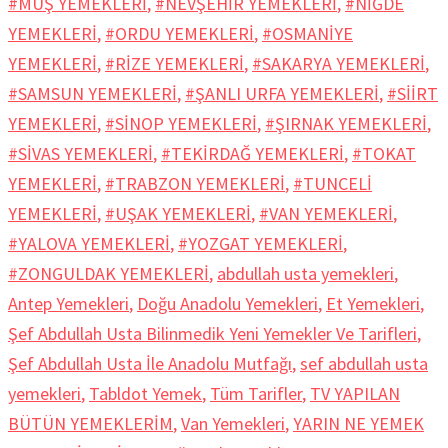
#MUŞ YEMEKLERİ
,
#NEVŞEHİR YEMEKLERİ
,
#NİĞDE
YEMEKLERİ
,
#ORDU YEMEKLERİ
,
#OSMANİYE
YEMEKLERİ
,
#RİZE YEMEKLERİ
,
#SAKARYA YEMEKLERİ
,
#SAMSUN YEMEKLERİ
,
#ŞANLI URFA YEMEKLERİ
,
#SİİRT
YEMEKLERİ
,
#SİNOP YEMEKLERİ
,
#ŞIRNAK YEMEKLERİ
,
#SİVAS YEMEKLERİ
,
#TEKİRDAĞ YEMEKLERİ
,
#TOKAT
YEMEKLERİ
,
#TRABZON YEMEKLERİ
,
#TUNCELİ
YEMEKLERİ
,
#UŞAK YEMEKLERİ
,
#VAN YEMEKLERİ
,
#YALOVA YEMEKLERİ
,
#YOZGAT YEMEKLERİ
,
#ZONGULDAK YEMEKLERİ
,
abdullah usta yemekleri
,
Antep Yemekleri
,
Doğu Anadolu Yemekleri
,
Et Yemekleri
,
Şef Abdullah Usta Bilinmedik Yeni Yemekler Ve Tarifleri
,
Şef Abdullah Usta İle Anadolu Mutfağı
,
sef abdullah usta
yemekleri
,
Tabldot Yemek
,
Tüm Tarifler
,
TV YAPILAN
BÜTÜN YEMEKLERİM
,
Van Yemekleri
,
YARIN NE YEMEK