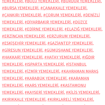
YEMEKLERİ
,
#BOLU YEMEKLERİ
,
#BURDUR YEMEKLERİ
,
#BURSA YEMEKLERİ
,
#ÇANAKKALE YEMEKLERİ
,
#ÇANKIRI YEMEKLERİ
,
#ÇORUM YEMEKLERİ
,
#DENİZLİ
YEMEKLERİ
,
#DİYARBAKIR YEMEKLERİ
,
#DÜZCE
YEMEKLERİ
,
#EDİRNE YEMEKLERİ
,
#ELAZIĞ YEMEKLERİ
,
#ERZİNCAN YEMEKLERİ
,
#ERZURUM YEMEKLERİ
,
#ESKİŞEHİR YEMEKLERİ
,
#GAZİANTEP YEMEKLERİ
,
#GİRESUN YEMEKLERİ
,
#GÜMÜŞHANE YEMEKLERİ
,
#HAKKARİ YEMEKLERİ
,
#HATAY YEMEKLERİ
,
#IĞDIR
YEMEKLERİ
,
#ISPARTA YEMEKLERİ
,
#İSTANBUL
YEMEKLERİ
,
#İZMİR YEMEKLERİ
,
#KAHRAMAN MARAŞ
YEMEKLERİ
,
#KARABÜK YEMEKLERİ
,
#KARAMAN
YEMEKLERİ
,
#KARS YEMEKLERİ
,
#KASTAMONU
YEMEKLERİ
,
#KAYSERİ YEMEKLERİ
,
#KİLİS YEMEKLERİ
,
#KIRIKKALE YEMEKLERİ
,
#KIRKLARELİ YEMEKLERİ
,