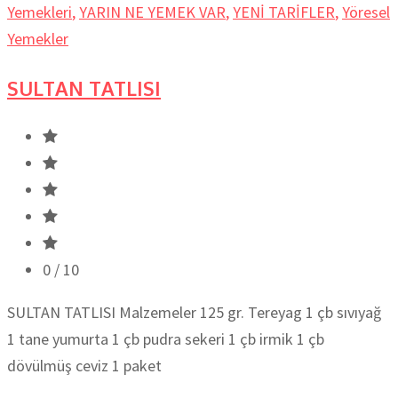
Yemekleri
,
YARIN NE YEMEK VAR
,
YENİ TARİFLER
,
Yöresel
Yemekler
SULTAN TATLISI
0
/ 10
SULTAN TATLISI Malzemeler 125 gr. Tereyag 1 çb sıvıyağ
1 tane yumurta 1 çb pudra sekeri 1 çb irmik 1 çb
dövülmüş ceviz 1 paket