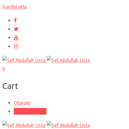
İçeriğe atla
0
Cart
Oturum
Tarifi Gönder