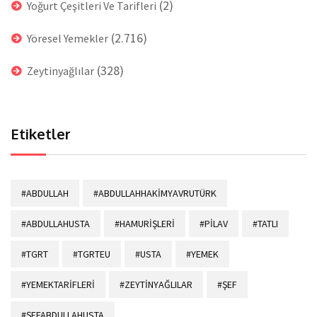
(2)
Yoğurt Çeşitleri Ve Tarifleri
(2.716)
Yöresel Yemekler
(328)
Zeytinyağlılar
Etiketler
#ABDULLAH
#ABDULLAHHAKİMYAVRUTÜRK
#ABDULLAHUSTA
#HAMURİŞLERİ
#PİLAV
#TATLI
#TGRT
#TGRTEU
#USTA
#YEMEK
#YEMEKTARİFLERİ
#ZEYTİNYAĞLILAR
#ŞEF
#ŞEFABDULLAHUSTA