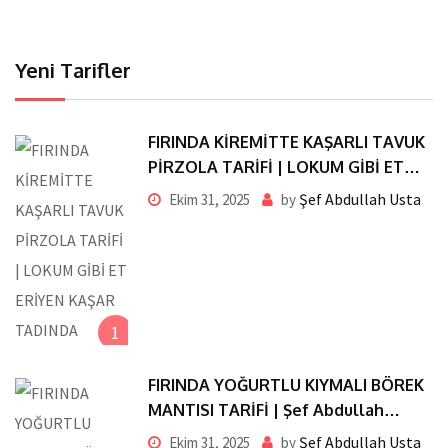
Yeni Tarifler
FIRINDA KİREMİTTE KAŞARLI TAVUK
PİRZOLA TARİFİ | LOKUM GİBİ ET
ERİYEN KAŞAR TADINDA
Şef Abdullah Usta
Ekim 31, 2025
by
1
FIRINDA YOĞURTLU KIYMALI BÖREK
MANTISI TARİFİ | Şef Abdullah
Usta’dan Pratik ve Nefis Lezzet
Şef Abdullah Usta
Ekim 31, 2025
by