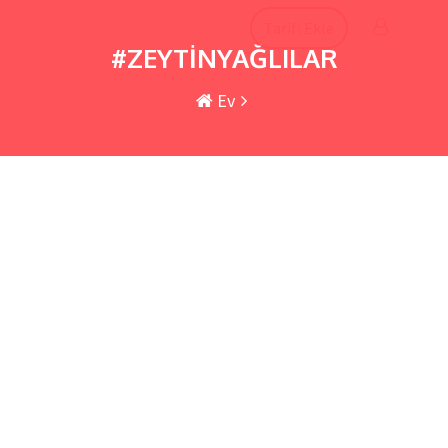
İçeriğe
Tarifi Ekle
atla
#ZEYTİNYAĞLILAR
Ev