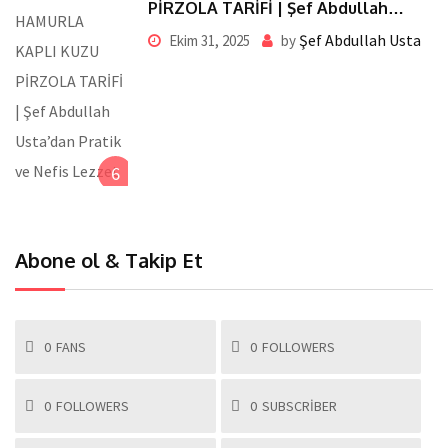
PİRZOLA TARİFİ | Şef Abdullah
Usta’dan Pratik ve Nefis Lezzet
Şef Abdullah Usta
Ekim 31, 2025
by
6
Abone ol & Takip Et
0
FANS
0
FOLLOWERS
0
FOLLOWERS
0
SUBSCRIBER