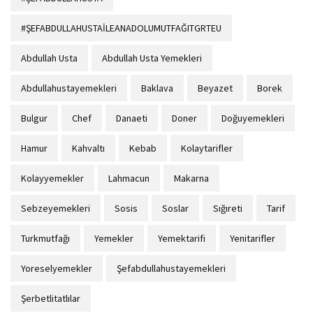
#ŞEFABDULLAHUSTAİLEANADOLUMUTFAĞITGRTEU
Abdullah Usta
Abdullah Usta Yemekleri
Abdullahustayemekleri
Baklava
Beyazet
Borek
Bulgur
Chef
Danaeti
Doner
Doğuyemekleri
Hamur
Kahvaltı
Kebab
Kolaytarifler
Kolayyemekler
Lahmacun
Makarna
Sebzeyemekleri
Sosis
Soslar
Sığıreti
Tarif
Turkmutfağı
Yemekler
Yemektarifi
Yenitarifler
Yoreselyemekler
Şefabdullahustayemekleri
Şerbetlitatlılar