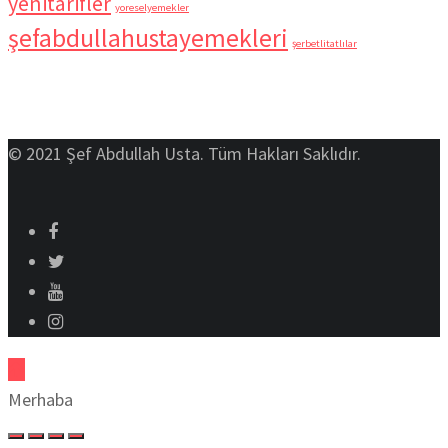
yenitarifler
yoreselyemekler
şefabdullahustayemekleri
şerbetlitatlılar
© 2021 Şef Abdullah Usta. Tüm Hakları Saklıdır.
Merhaba