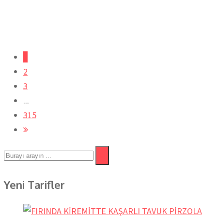
1
2
3
...
315
Yeni Tarifler