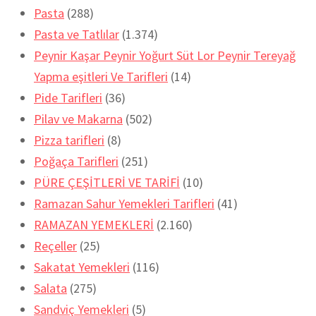
Pasta
(288)
Pasta ve Tatlılar
(1.374)
Peynir Kaşar Peynir Yoğurt Süt Lor Peynir Tereyağ
Yapma eşitleri Ve Tarifleri
(14)
Pide Tarifleri
(36)
Pilav ve Makarna
(502)
Pizza tarifleri
(8)
Poğaça Tarifleri
(251)
PÜRE ÇEŞİTLERİ VE TARİFİ
(10)
Ramazan Sahur Yemekleri Tarifleri
(41)
RAMAZAN YEMEKLERİ
(2.160)
Reçeller
(25)
Sakatat Yemekleri
(116)
Salata
(275)
Sandviç Yemekleri
(5)