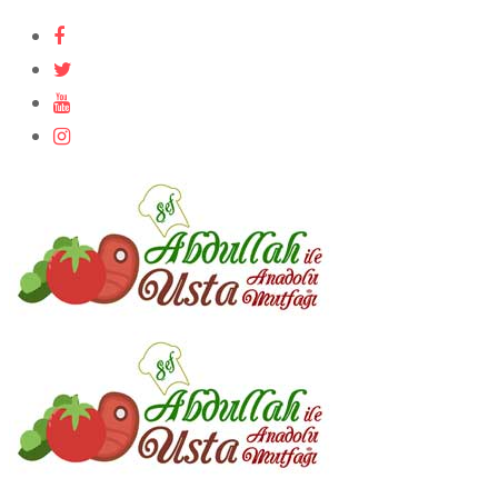
İçeriğe
atla