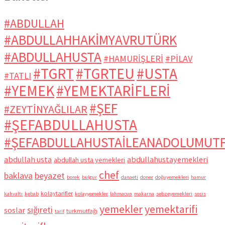
#ABDULLAH
#ABDULLAHHAKİMYAVRUTÜRK
#ABDULLAHUSTA
#HAMURİŞLERİ
#PİLAV
#TGRT
#TGRTEU
#USTA
#TATLI
#YEMEK
#YEMEKTARİFLERİ
#ŞEF
#ZEYTİNYAĞLILAR
#ŞEFABDULLAHUSTA
#ŞEFABDULLAHUSTAİLEANADOLUMUT
abdullah usta
abdullahustayemekleri
abdullah usta yemekleri
chef
baklava
beyazet
borek
bulgur
danaeti
doner
doğuyemekleri
hamur
kolaytarifler
kahvaltı
kebab
kolayyemekler
lahmacun
makarna
sebzeyemekleri
sosis
yemekler
yemektarifi
sığıreti
soslar
turkmutfağı
tarif