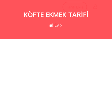
İçeriğe
Tarifi Ekle
atla
KÖFTE EKMEK TARİFİ
Ev