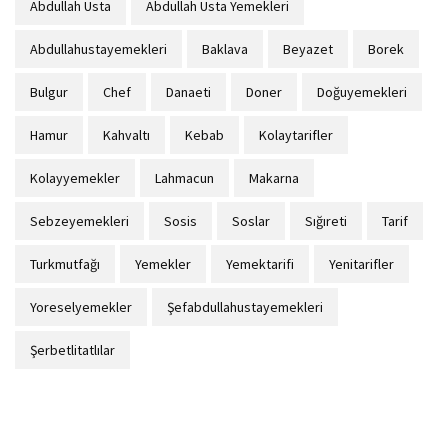
Abdullah Usta
Abdullah Usta Yemekleri
Abdullahustayemekleri
Baklava
Beyazet
Borek
Bulgur
Chef
Danaeti
Doner
Doğuyemekleri
Hamur
Kahvaltı
Kebab
Kolaytarifler
Kolayyemekler
Lahmacun
Makarna
Sebzeyemekleri
Sosis
Soslar
Sığıreti
Tarif
Turkmutfağı
Yemekler
Yemektarifi
Yenitarifler
Yoreselyemekler
Şefabdullahustayemekleri
Şerbetlitatlılar