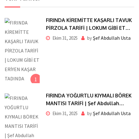
FIRINDA KİREMİTTE KAŞARLI TAVUK
PİRZOLA TARİFİ | LOKUM GİBİ ET
ERİYEN KAŞAR TADINDA
Şef Abdullah Usta
Ekim 31, 2025
by
1
FIRINDA YOĞURTLU KIYMALI BÖREK
MANTISI TARİFİ | Şef Abdullah
Usta’dan Pratik ve Nefis Lezzet
Şef Abdullah Usta
Ekim 31, 2025
by