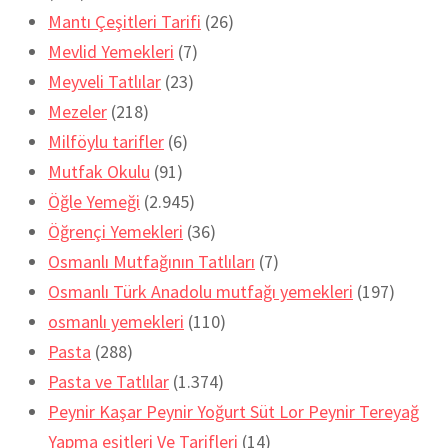
Mantı Çeşitleri Tarifi
(26)
Mevlid Yemekleri
(7)
Meyveli Tatlılar
(23)
Mezeler
(218)
Milföylu tarifler
(6)
Mutfak Okulu
(91)
Öğle Yemeği
(2.945)
Öğrençi Yemekleri
(36)
Osmanlı Mutfağının Tatlıları
(7)
Osmanlı Türk Anadolu mutfağı yemekleri
(197)
osmanlı yemekleri
(110)
Pasta
(288)
Pasta ve Tatlılar
(1.374)
Peynir Kaşar Peynir Yoğurt Süt Lor Peynir Tereyağ
Yapma eşitleri Ve Tarifleri
(14)