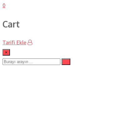
0
Cart
Tarifi Ekle
×
KAHVALTILIK ACILI EZME
TARİFİ
Ev