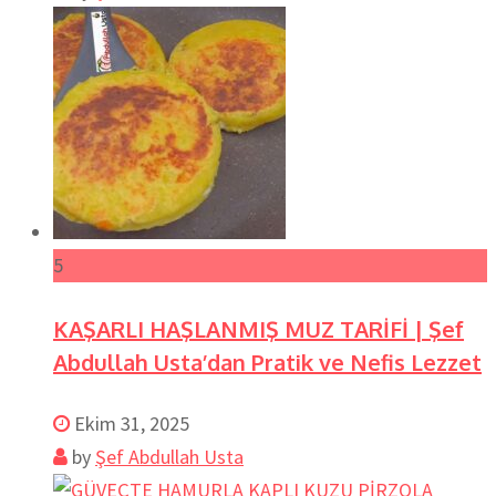
5
KAŞARLI HAŞLANMIŞ MUZ TARİFİ | Şef
Abdullah Usta’dan Pratik ve Nefis Lezzet
Ekim 31, 2025
by
Şef Abdullah Usta