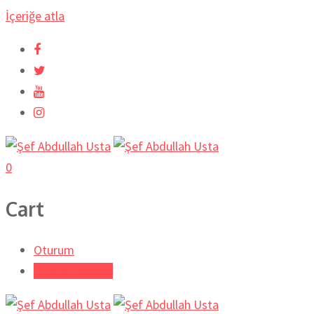
İçeriğe atla
0
Cart
Oturum
Tarifi Gönder