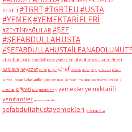
#HAMURİŞLERİ
#PİLAV
#TGRT
#TGRTEU
#USTA
#TATLI
#YEMEK
#YEMEKTARİFLERİ
#ŞEF
#ZEYTİNYAĞLILAR
#ŞEFABDULLAHUSTA
#ŞEFABDULLAHUSTAİLEANADOLUMUT
abdullah usta
abdullahustayemekleri
abdullah usta yemekleri
chef
baklava
beyazet
borek
bulgur
danaeti
doner
doğuyemekleri
hamur
kolaytarifler
kahvaltı
kebab
kolayyemekler
lahmacun
makarna
sebzeyemekleri
sosis
yemekler
yemektarifi
sığıreti
soslar
turkmutfağı
tarif
yenitarifler
yoreselyemekler
şefabdullahustayemekleri
şerbetlitatlılar