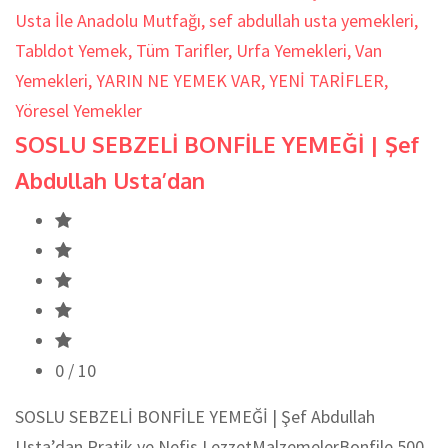
Usta İle Anadolu Mutfağı
,
sef abdullah usta yemekleri
,
Tabldot Yemek
,
Tüm Tarifler
,
Urfa Yemekleri
,
Van
Yemekleri
,
YARIN NE YEMEK VAR
,
YENİ TARİFLER
,
Yöresel Yemekler
SOSLU SEBZELİ BONFİLE YEMEĞİ | Şef
Abdullah Usta’dan
0
/ 10
SOSLU SEBZELİ BONFİLE YEMEĞİ | Şef Abdullah
Usta’dan Pratik ve Nefis LezzetMalzemelerBonfile 500