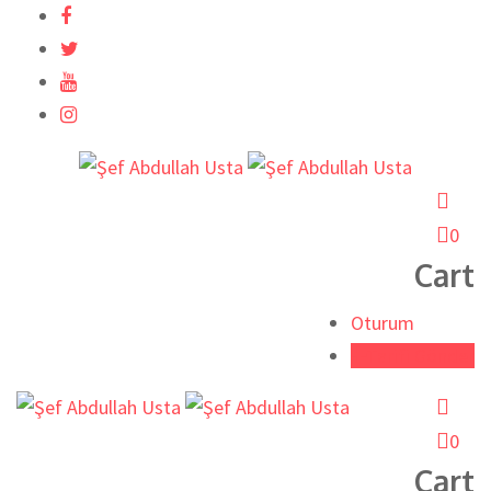
İçeriğe
atla
0
Cart
Oturum
Tarifi Gönder
0
Cart