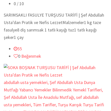
0
/ 10
SARIMSAKLI FASULYE TURŞUSU TARİFİ | Şef Abdullah
Usta’dan Pratik ve Nefis LezzetMalzemeler1 kg taze
fasulye8 diş sarımsak 1 tatlı kaşığı tuz1 tatlı kaşığı
şeker1 çay
55
0
Beğenmek
abdullah usta yemekleri
,
Şef Abdullah Usta Dunya
Mutfağı Yabancı Yemekler Bilinmedik Yemekl Tarifleri
,
Şef Abdullah Usta İle Anadolu Mutfağı
,
sef abdullah
usta yemekleri
,
Tüm Tarifler
,
Turşu Karışık Turşu Tarifi