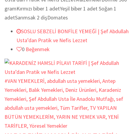
gramKırmızı biber 1 adetYeşil biber 1 adet Soğan 1
adetSarımsak 2 dişDomates
SOSLU SEBZELİ BONFİLE YEMEĞİ | Şef Abdullah
Usta’dan Pratik ve Nefis Lezzet
0
Beğenmek
#VAN YEMEKLERİ
,
abdullah usta yemekleri
,
Antep
Yemekleri
,
Balık Yemekleri
,
Deniz Ürünleri
,
Karadeniz
Yemekleri
,
Şef Abdullah Usta İle Anadolu Mutfağı
,
sef
abdullah usta yemekleri
,
Tüm Tarifler
,
TV YAPILAN
BÜTÜN YEMEKLERİM
,
YARIN NE YEMEK VAR
,
YENİ
TARİFLER
,
Yöresel Yemekler