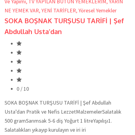
Ve Yapımı
,
TV YAPILAN BÜTÜN YEMEKLERİM
,
YARIN
NE YEMEK VAR
,
YENİ TARİFLER
,
Yöresel Yemekler
SOKA BOŞNAK TURŞUSU TARİFİ | Şef
Abdullah Usta’dan
0
/ 10
SOKA BOŞNAK TURŞUSU TARİFİ | Şef Abdullah
Usta’dan Pratik ve Nefis LezzetMalzemelerSalatalık
500 gramSarımsak 5-6 diş Yoğurt 1 litreYapılışı1.
Salatalıkları yıkayıp kurulayın ve iri iri