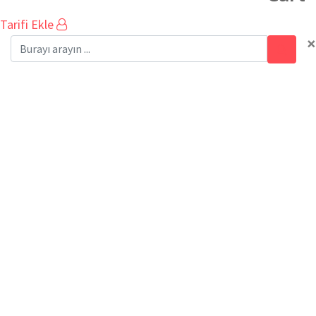
Tarifi Ekle
×
tariflerim
Ev