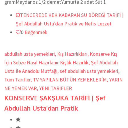
gramMaydanoz 1/2 demetYumurta 2 adet Süt 1
TENCEREDE KEK KABARAN SU BÖREĞİ TARİFİ |
Şef Abdullah Usta’dan Pratik ve Nefis Lezzet
0
Beğenmek
abdullah usta yemekleri
,
Kış Hazırlıkları
,
Konserve Kış
İçin Sebze Nasıl Hazırlanır Kışlık Hazırlık
,
Şef Abdullah
Usta İle Anadolu Mutfağı
,
sef abdullah usta yemekleri
,
Tüm Tarifler
,
TV YAPILAN BÜTÜN YEMEKLERİM
,
YARIN
NE YEMEK VAR
,
YENİ TARİFLER
KONSERVE ŞAKŞUKA TARİFİ | Şef
Abdullah Usta’dan Pratik