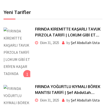
Yeni Tarifler
FIRINDA KİREMİTTE KAŞARLI TAVUK
PİRZOLA TARİFİ | LOKUM GİBİ ET
ERİYEN KAŞAR TADINDA
Şef Abdullah Usta
Ekim 31, 2025
by
1
FIRINDA YOĞURTLU KIYMALI BÖREK
MANTISI TARİFİ | Şef Abdullah
Usta’dan Pratik ve Nefis Lezzet
Şef Abdullah Usta
Ekim 31, 2025
by