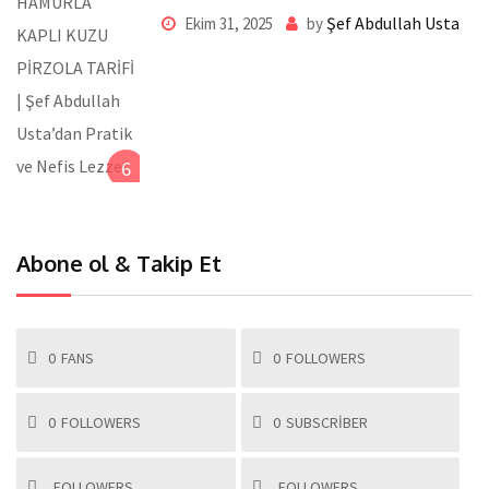
Usta’dan Pratik ve Nefis Lezzet
Şef Abdullah Usta
Ekim 31, 2025
by
6
Abone ol & Takip Et
0
FANS
0
FOLLOWERS
0
FOLLOWERS
0
SUBSCRIBER
FOLLOWERS
FOLLOWERS