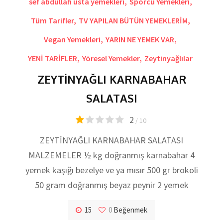
sef abdullah usta yemekleri
,
Sporcu Yemekleri
,
Tüm Tarifler
,
TV YAPILAN BÜTÜN YEMEKLERİM
,
Vegan Yemekleri
,
YARIN NE YEMEK VAR
,
YENİ TARİFLER
,
Yöresel Yemekler
,
Zeytinyağlılar
ZEYTİNYAĞLI KARNABAHAR
SALATASI
2
/ 10
ZEYTİNYAĞLI KARNABAHAR SALATASI
MALZEMELER ½ kg doğranmış karnabahar 4
yemek kaşığı bezelye ve ya mısır 500 gr brokoli
50 gram doğranmış beyaz peynir 2 yemek
15
0
Beğenmek