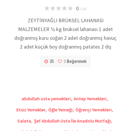
0
/ 10
ZEYTİNYAĞLI BRÜKSEL LAHANASI
MALZEMELER ½ kg brüksel lahanası 1 adet
doğranmış kuru soğan 2 adet doğranmış havuç
2 adet küçük boy doğranmış patates 2 diş
35
0
Beğenmek
abdullah usta yemekleri
,
Antep Yemekleri
,
Etsiz Yemekler
,
Öğle Yemeği
,
Öğrençi Yemekleri
,
Salata
,
Şef Abdullah Usta İle Anadolu Mutfağı
,