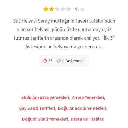
4
/ 10
Süt Helvası Saray mutfağının favori tatlılarından
olan süt helvası, günümüzde unutulmaya yüz
tutmuş tariflerin arasında olarak anılıyor. “İlk 5”
listesinde bu helvaya da yer vererek,
35
0
Beğenmek
abdullah usta yemekleri
,
Antep Yemekleri
,
Çay Saati Tarifleri
,
Doğu Anadolu Yemekleri
,
Doğum Günü Yemekleri
,
Pasta ve Tatlılar
,