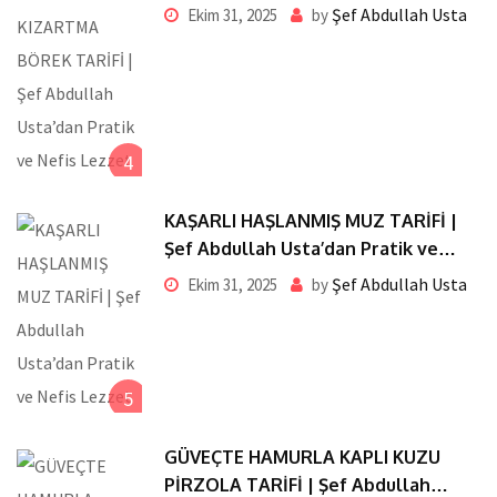
Usta’dan Pratik ve Nefis Lezzet
Şef Abdullah Usta
Ekim 31, 2025
by
4
KAŞARLI HAŞLANMIŞ MUZ TARİFİ |
Şef Abdullah Usta’dan Pratik ve
Nefis Lezzet
Şef Abdullah Usta
Ekim 31, 2025
by
5
GÜVEÇTE HAMURLA KAPLI KUZU
PİRZOLA TARİFİ | Şef Abdullah