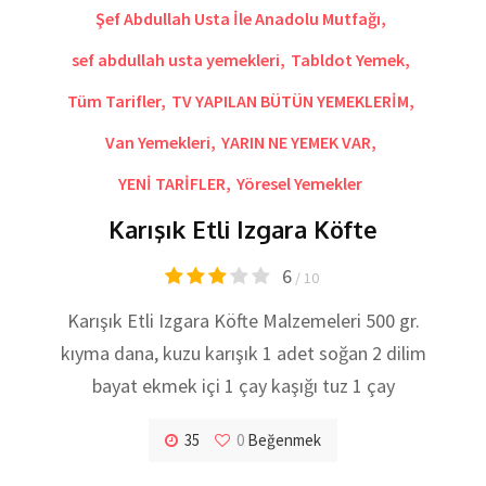
Şef Abdullah Usta İle Anadolu Mutfağı
,
sef abdullah usta yemekleri
,
Tabldot Yemek
,
Tüm Tarifler
,
TV YAPILAN BÜTÜN YEMEKLERİM
,
Van Yemekleri
,
YARIN NE YEMEK VAR
,
YENİ TARİFLER
,
Yöresel Yemekler
Karışık Etli Izgara Köfte
6
/ 10
Karışık Etli Izgara Köfte Malzemeleri 500 gr.
kıyma dana, kuzu karışık 1 adet soğan 2 dilim
bayat ekmek içi 1 çay kaşığı tuz 1 çay
35
0
Beğenmek