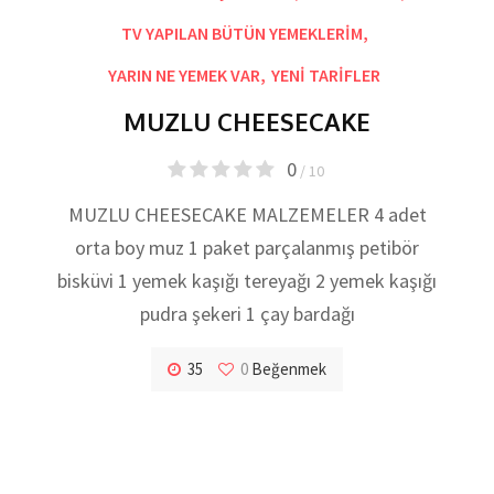
TV YAPILAN BÜTÜN YEMEKLERİM
,
YARIN NE YEMEK VAR
,
YENİ TARİFLER
MUZLU CHEESECAKE
0
/ 10
MUZLU CHEESECAKE MALZEMELER 4 adet
orta boy muz 1 paket parçalanmış petibör
bisküvi 1 yemek kaşığı tereyağı 2 yemek kaşığı
pudra şekeri 1 çay bardağı
35
0
Beğenmek