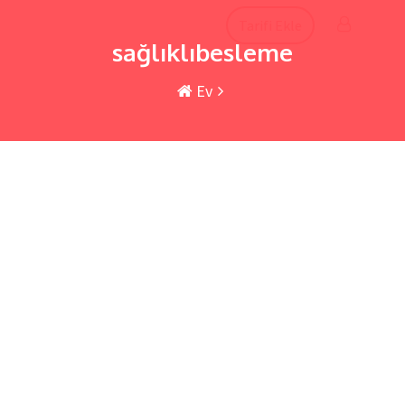
İçeriğe
Tarifi Ekle
atla
sağlıklıbesleme
Ev