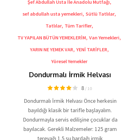
Şef Abdullah Usta İle Anadolu Mutfağı
,
sef abdullah usta yemekleri
,
Sütlü Tatlılar
,
Tatlılar
,
Tüm Tarifler
,
TV YAPILAN BÜTÜN YEMEKLERİM
,
Van Yemekleri
,
YARIN NE YEMEK VAR
,
YENİ TARİFLER
,
Yöresel Yemekler
Dondurmalı İrmik Helvası
8
/ 10
Dondurmalı İrmik Helvası Önce herkesin
bayıldığı klasik bir tarifle başlayalım.
Dondurmayla servis edilişine çocuklar da
bayılacak. Gerekli Malzemeler: 125 gram
tereyağı 1,5 su bardağı irmik