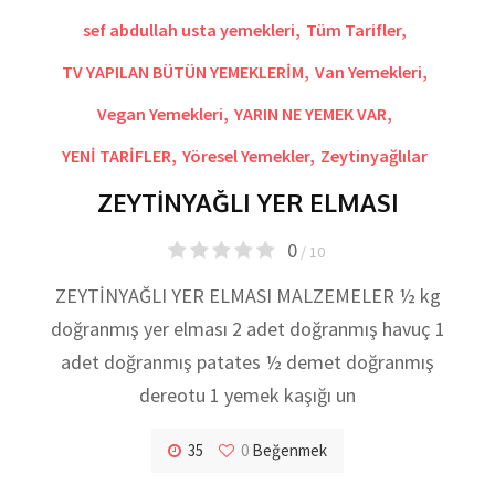
sef abdullah usta yemekleri
,
Tüm Tarifler
,
TV YAPILAN BÜTÜN YEMEKLERİM
,
Van Yemekleri
,
Vegan Yemekleri
,
YARIN NE YEMEK VAR
,
YENİ TARİFLER
,
Yöresel Yemekler
,
Zeytinyağlılar
ZEYTİNYAĞLI YER ELMASI
0
/ 10
ZEYTİNYAĞLI YER ELMASI MALZEMELER ½ kg
doğranmış yer elması 2 adet doğranmış havuç 1
adet doğranmış patates ½ demet doğranmış
dereotu 1 yemek kaşığı un
35
0
Beğenmek