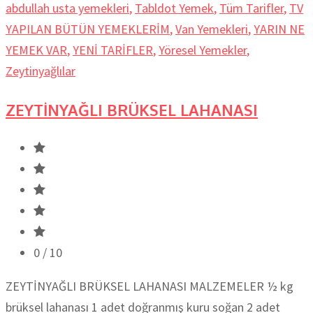
abdullah usta yemekleri
,
Tabldot Yemek
,
Tüm Tarifler
,
TV
YAPILAN BÜTÜN YEMEKLERİM
,
Van Yemekleri
,
YARIN NE
YEMEK VAR
,
YENİ TARİFLER
,
Yöresel Yemekler
,
Zeytinyağlılar
ZEYTİNYAĞLI BRÜKSEL LAHANASI
0
/ 10
ZEYTİNYAĞLI BRÜKSEL LAHANASI MALZEMELER ½ kg
brüksel lahanası 1 adet doğranmış kuru soğan 2 adet