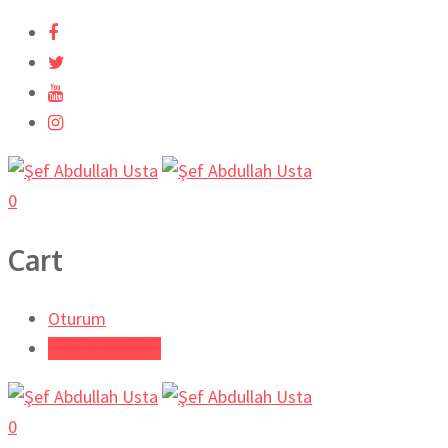
İçeriğe
atla
0
Cart
Oturum
Tarifi Gönder
0