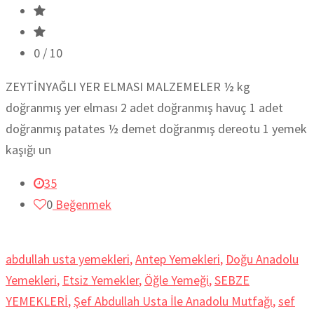
0
/ 10
ZEYTİNYAĞLI YER ELMASI MALZEMELER ½ kg
doğranmış yer elması 2 adet doğranmış havuç 1 adet
doğranmış patates ½ demet doğranmış dereotu 1 yemek
kaşığı un
35
0
Beğenmek
abdullah usta yemekleri
,
Antep Yemekleri
,
Doğu Anadolu
Yemekleri
,
Etsiz Yemekler
,
Öğle Yemeği
,
SEBZE
YEMEKLERİ
,
Şef Abdullah Usta İle Anadolu Mutfağı
,
sef