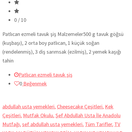
0
/ 10
Patlıcan ezmeli tavuk şiş Malzemeler500 g tavuk göğsü
(kuşbaşı), 2 orta boy patlıcan, 1 küçük soğan
(rendelenmiş), 3 diş sarımsak (ezilmiş), 2 yemek kaşığı
tahin
Patlıcan ezmeli tavuk şiş
0
Beğenmek
abdullah usta yemekleri
,
Cheesecake Çeşitleri
,
Kek
Çeşitleri
,
Mutfak Okulu
,
Şef Abdullah Usta İle Anadolu
Mutfağı
,
sef abdullah usta yemekleri
,
Tüm Tarifler
,
TV