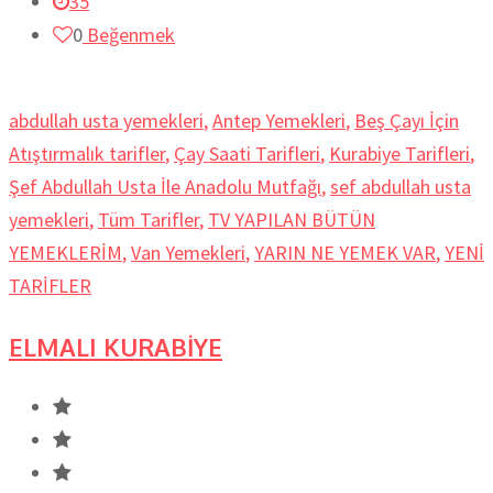
35
0
Beğenmek
abdullah usta yemekleri
,
Antep Yemekleri
,
Beş Çayı İçin
Atıştırmalık tarifler
,
Çay Saati Tarifleri
,
Kurabiye Tarifleri
,
Şef Abdullah Usta İle Anadolu Mutfağı
,
sef abdullah usta
yemekleri
,
Tüm Tarifler
,
TV YAPILAN BÜTÜN
YEMEKLERİM
,
Van Yemekleri
,
YARIN NE YEMEK VAR
,
YENİ
TARİFLER
ELMALI KURABİYE