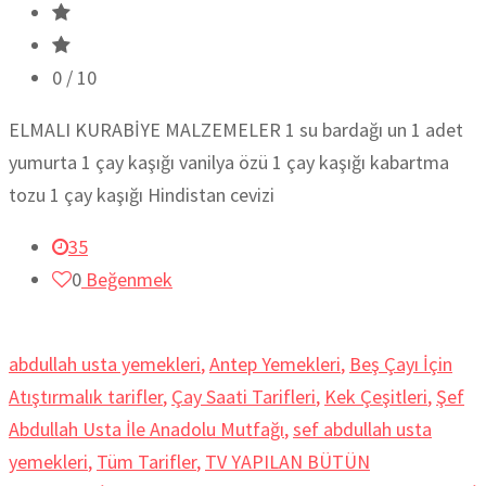
0
/ 10
ELMALI KURABİYE MALZEMELER 1 su bardağı un 1 adet
yumurta 1 çay kaşığı vanilya özü 1 çay kaşığı kabartma
tozu 1 çay kaşığı Hindistan cevizi
35
0
Beğenmek
abdullah usta yemekleri
,
Antep Yemekleri
,
Beş Çayı İçin
Atıştırmalık tarifler
,
Çay Saati Tarifleri
,
Kek Çeşitleri
,
Şef
Abdullah Usta İle Anadolu Mutfağı
,
sef abdullah usta
yemekleri
,
Tüm Tarifler
,
TV YAPILAN BÜTÜN