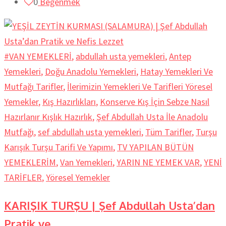
0
Beğenmek
#VAN YEMEKLERİ
,
abdullah usta yemekleri
,
Antep
Yemekleri
,
Doğu Anadolu Yemekleri
,
Hatay Yemekleri Ve
Mutfağı Tarifler
,
İlerimizin Yemekleri Ve Tarifleri Yöresel
Yemekler
,
Kış Hazırlıkları
,
Konserve Kış İçin Sebze Nasıl
Hazırlanır Kışlık Hazırlık
,
Şef Abdullah Usta İle Anadolu
Mutfağı
,
sef abdullah usta yemekleri
,
Tüm Tarifler
,
Turşu
Karışık Turşu Tarifi Ve Yapımı
,
TV YAPILAN BÜTÜN
YEMEKLERİM
,
Van Yemekleri
,
YARIN NE YEMEK VAR
,
YENİ
TARİFLER
,
Yöresel Yemekler
KARIŞIK TURŞU | Şef Abdullah Usta’dan
Pratik ve