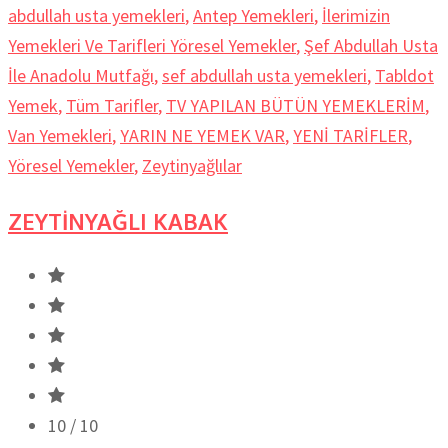
abdullah usta yemekleri
,
Antep Yemekleri
,
İlerimizin
Yemekleri Ve Tarifleri Yöresel Yemekler
,
Şef Abdullah Usta
İle Anadolu Mutfağı
,
sef abdullah usta yemekleri
,
Tabldot
Yemek
,
Tüm Tarifler
,
TV YAPILAN BÜTÜN YEMEKLERİM
,
Van Yemekleri
,
YARIN NE YEMEK VAR
,
YENİ TARİFLER
,
Yöresel Yemekler
,
Zeytinyağlılar
ZEYTİNYAĞLI KABAK
10
/ 10