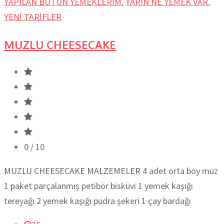
YAPILAN BÜTÜN YEMEKLERİM
,
YARIN NE YEMEK VAR
,
YENİ TARİFLER
MUZLU CHEESECAKE
0
/ 10
MUZLU CHEESECAKE MALZEMELER 4 adet orta boy muz
1 paket parçalanmış petibör bisküvi 1 yemek kaşığı
tereyağı 2 yemek kaşığı pudra şekeri 1 çay bardağı