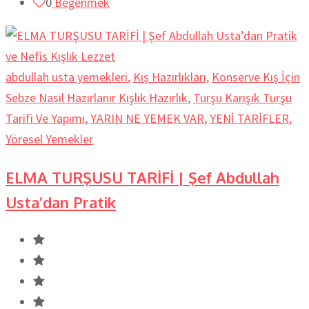
0
Beğenmek
abdullah usta yemekleri
,
Kış Hazırlıkları
,
Konserve Kış İçin
Sebze Nasıl Hazırlanır Kışlık Hazırlık
,
Turşu Karışık Turşu
Tarifi Ve Yapımı
,
YARIN NE YEMEK VAR
,
YENİ TARİFLER
,
Yöresel Yemekler
ELMA TURŞUSU TARİFİ | Şef Abdullah
Usta’dan Pratik