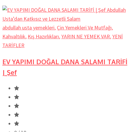
abdullah usta yemekleri
,
Çin Yemekleri Ve Mutfağı
,
Kahvaltılık
,
Kış Hazırlıkları
,
YARIN NE YEMEK VAR
,
YENİ
TARİFLER
EV YAPIMI DOĞAL DANA SALAMI TARİFİ
| Şef