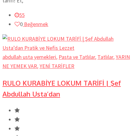
tarifi! Et,
55
0
Beğenmek
abdullah usta yemekleri
,
Pasta ve Tatlılar
,
Tatlılar
,
YARIN
NE YEMEK VAR
,
YENİ TARİFLER
RULO KURABİYE LOKUM TARİFİ | Şef
Abdullah Usta’dan