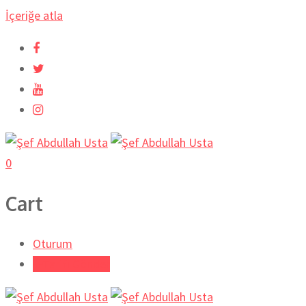
İçeriğe atla
0
Cart
Oturum
Tarifi Gönder