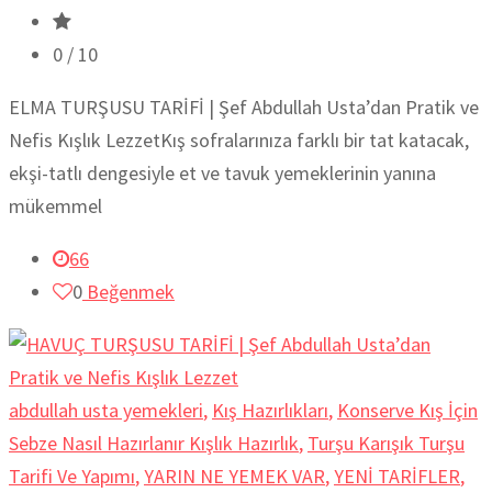
0
/ 10
ELMA TURŞUSU TARİFİ | Şef Abdullah Usta’dan Pratik ve
Nefis Kışlık LezzetKış sofralarınıza farklı bir tat katacak,
ekşi-tatlı dengesiyle et ve tavuk yemeklerinin yanına
mükemmel
66
0
Beğenmek
abdullah usta yemekleri
,
Kış Hazırlıkları
,
Konserve Kış İçin
Sebze Nasıl Hazırlanır Kışlık Hazırlık
,
Turşu Karışık Turşu
Tarifi Ve Yapımı
,
YARIN NE YEMEK VAR
,
YENİ TARİFLER
,