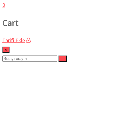
0
Cart
Tarifi Ekle
×
#pratiktarif
Ev