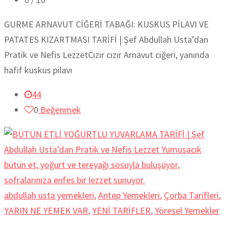
GURME ARNAVUT CİĞERİ TABAĞI: KUSKUS PİLAVI VE
PATATES KIZARTMASI TARİFİ | Şef Abdullah Usta’dan
Pratik ve Nefis LezzetCızır cızır Arnavut ciğeri, yanında
hafif kuskus pilavı
44
0
Beğenmek
abdullah usta yemekleri
,
Antep Yemekleri
,
Çorba Tarifleri
,
YARIN NE YEMEK VAR
,
YENİ TARİFLER
,
Yöresel Yemekler