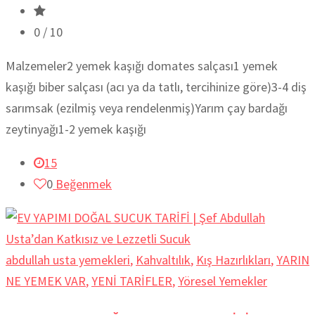
0
/ 10
Malzemeler2 yemek kaşığı domates salçası1 yemek
kaşığı biber salçası (acı ya da tatlı, tercihinize göre)3-4 diş
sarımsak (ezilmiş veya rendelenmiş)Yarım çay bardağı
zeytinyağı1-2 yemek kaşığı
15
0
Beğenmek
abdullah usta yemekleri
,
Kahvaltılık
,
Kış Hazırlıkları
,
YARIN
NE YEMEK VAR
,
YENİ TARİFLER
,
Yöresel Yemekler