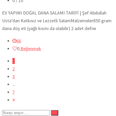
0
/ 10
EV YAPIMI DOĞAL DANA SALAMI TARİFİ | Şef Abdullah
Usta’dan Katkısız ve Lezzetli SalamMalzemeler850 gram
dana döş eti (yağlı kısmı da olabilir) 2 adet defne
66
0
Beğenmek
1
2
3
...
7