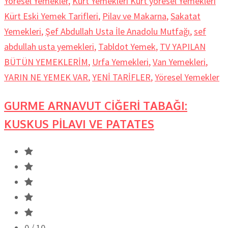
Yöresel Yemekler
,
Kürt Yemekleri Kürt yöresel Yemekleri
Kürt Eski Yemek Tarifleri
,
Pilav ve Makarna
,
Sakatat
Yemekleri
,
Şef Abdullah Usta İle Anadolu Mutfağı
,
sef
abdullah usta yemekleri
,
Tabldot Yemek
,
TV YAPILAN
BÜTÜN YEMEKLERİM
,
Urfa Yemekleri
,
Van Yemekleri
,
YARIN NE YEMEK VAR
,
YENİ TARİFLER
,
Yöresel Yemekler
GURME ARNAVUT CİĞERİ TABAĞI:
KUSKUS PİLAVI VE PATATES
0
/ 10