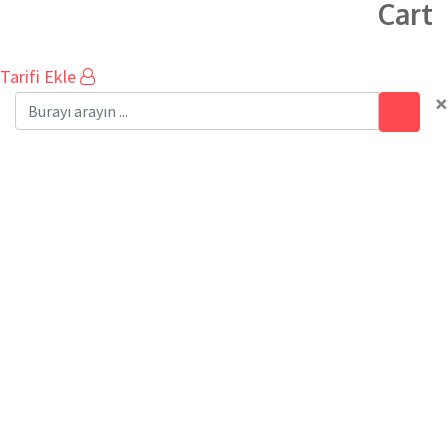
Cart
Tarifi Ekle
×
KUZU ETLİ MANİSA
KEBABI TARİFİ
Ev