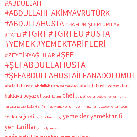
#ABDULLAH
#ABDULLAHHAKİMYAVRUTÜRK
#ABDULLAHUSTA
#HAMURİŞLERİ
#PİLAV
#TGRT
#TGRTEU
#USTA
#TATLI
#YEMEK
#YEMEKTARİFLERİ
#ŞEF
#ZEYTİNYAĞLILAR
#ŞEFABDULLAHUSTA
#ŞEFABDULLAHUSTAİLEANADOLUMUT
abdullah usta
abdullahustayemekleri
abdullah usta yemekleri
chef
baklava
beyazet
borek
bulgur
danaeti
doner
doğuyemekleri
hamur
kolaytarifler
kahvaltı
kebab
kolayyemekler
lahmacun
makarna
sebzeyemekleri
sosis
yemekler
yemektarifi
sığıreti
soslar
turkmutfağı
tarif
yenitarifler
yoreselyemekler