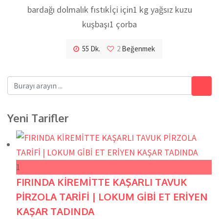
bardağı dolmalık fıstıkİçi için1 kg yağsız kuzu
kuşbaşı1 çorba
55 Dk.
2
Beğenmek
Yeni Tarifler
1
FIRINDA KİREMİTTE KAŞARLI TAVUK
PİRZOLA TARİFİ | LOKUM GİBİ ET ERİYEN
KAŞAR TADINDA