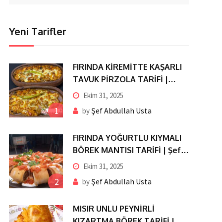
Yeni Tarifler
FIRINDA KİREMİTTE KAŞARLI
TAVUK PİRZOLA TARİFİ |
LOKUM GİBİ ET ERİYEN KAŞAR
Ekim 31, 2025
TADINDA
1
Şef Abdullah Usta
by
FIRINDA YOĞURTLU KIYMALI
BÖREK MANTISI TARİFİ | Şef
Abdullah Usta’dan Pratik ve
Ekim 31, 2025
Nefis Lezzet
2
Şef Abdullah Usta
by
MISIR UNLU PEYNİRLİ
KIZARTMA BÖREK TARİFİ |