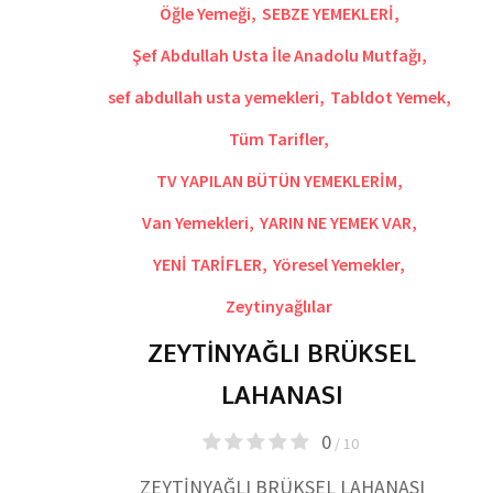
Öğle Yemeği
,
SEBZE YEMEKLERİ
,
Şef Abdullah Usta İle Anadolu Mutfağı
,
sef abdullah usta yemekleri
,
Tabldot Yemek
,
Tüm Tarifler
,
TV YAPILAN BÜTÜN YEMEKLERİM
,
Van Yemekleri
,
YARIN NE YEMEK VAR
,
YENİ TARİFLER
,
Yöresel Yemekler
,
Zeytinyağlılar
ZEYTİNYAĞLI BRÜKSEL
LAHANASI
0
/ 10
ZEYTİNYAĞLI BRÜKSEL LAHANASI