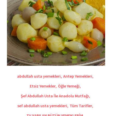
abdullah usta yemekleri
,
Antep Yemekleri
,
Etsiz Yemekler
,
Öğle Yemeği
,
Şef Abdullah Usta İle Anadolu Mutfağı
,
sef abdullah usta yemekleri
,
Tüm Tarifler
,
TV YAPILAN BÜTÜN YEMEKLERİM
,