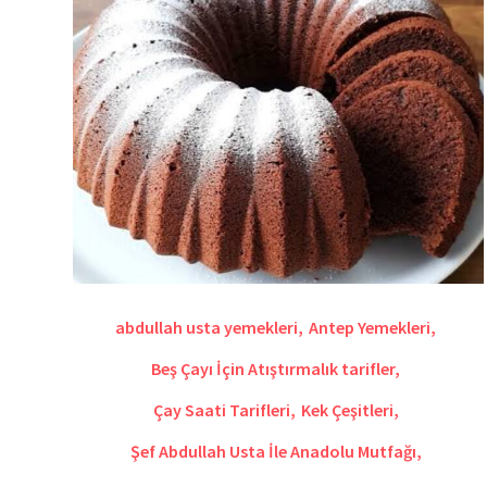
abdullah usta yemekleri
,
Antep Yemekleri
,
Beş Çayı İçin Atıştırmalık tarifler
,
Çay Saati Tarifleri
,
Kek Çeşitleri
,
Şef Abdullah Usta İle Anadolu Mutfağı
,