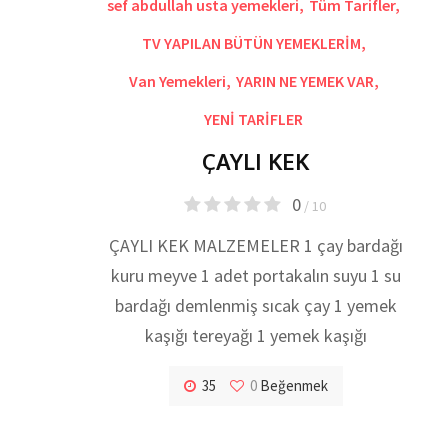
sef abdullah usta yemekleri
,
Tüm Tarifler
,
TV YAPILAN BÜTÜN YEMEKLERİM
,
Van Yemekleri
,
YARIN NE YEMEK VAR
,
YENİ TARİFLER
ÇAYLI KEK
0
/ 10
ÇAYLI KEK MALZEMELER 1 çay bardağı
kuru meyve 1 adet portakalın suyu 1 su
bardağı demlenmiş sıcak çay 1 yemek
kaşığı tereyağı 1 yemek kaşığı
35
0
Beğenmek