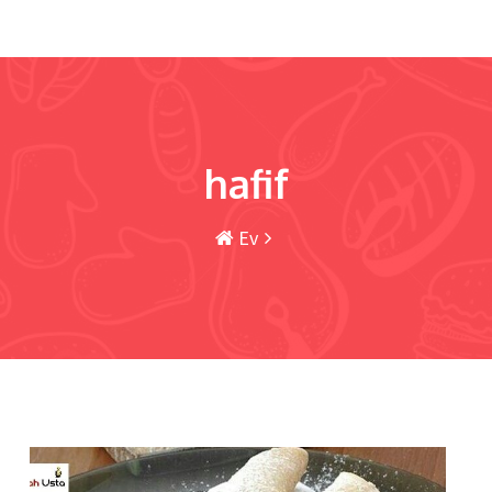
hafif
Ev