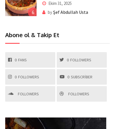
Abdullah Usta’dan Pratik ve
Ekim 31, 2025
Nefis Lezzet
6
Şef Abdullah Usta
by
Abone ol & Takip Et
0
FANS
0
FOLLOWERS
0
FOLLOWERS
0
SUBSCRIBER
FOLLOWERS
FOLLOWERS