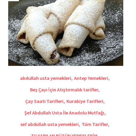
abdullah usta yemekleri
,
Antep Yemekleri
,
Beş Çayı İçin Atıştırmalık tarifler
,
Çay Saati Tarifleri
,
Kurabiye Tarifleri
,
Şef Abdullah Usta İle Anadolu Mutfağı
,
sef abdullah usta yemekleri
,
Tüm Tarifler
,
TV YAPILAN BÜTÜN YEMEKLERİM
,