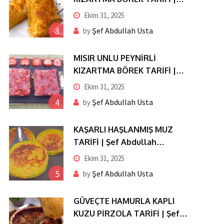
Şef Abdullah Usta’dan Pratik
Ekim 31, 2025
ve Nefis Lezzet
3
Şef Abdullah Usta
by
MISIR UNLU PEYNİRLİ
KIZARTMA BÖREK TARİFİ |
Şef Abdullah Usta’dan Pratik
Ekim 31, 2025
ve Nefis Lezzet
4
Şef Abdullah Usta
by
KAŞARLI HAŞLANMIŞ MUZ
TARİFİ | Şef Abdullah
Usta’dan Pratik ve Nefis
Ekim 31, 2025
Lezzet
5
Şef Abdullah Usta
by
GÜVEÇTE HAMURLA KAPLI
KUZU PİRZOLA TARİFİ | Şef