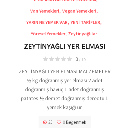
Van Yemekleri
,
Vegan Yemekleri
,
YARIN NE YEMEK VAR
,
YENİ TARİFLER
,
Yöresel Yemekler
,
Zeytinyağlılar
ZEYTİNYAĞLI YER ELMASI
0
/ 10
ZEYTİNYAĞLI YER ELMASI MALZEMELER
½ kg doğranmış yer elması 2 adet
doğranmış havuç 1 adet doğranmış
patates ½ demet doğranmış dereotu 1
yemek kaşığı un
35
0
Beğenmek