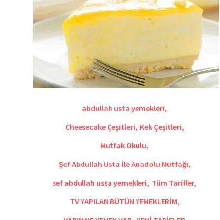
abdullah usta yemekleri
,
Cheesecake Çeşitleri
,
Kek Çeşitleri
,
Mutfak Okulu
,
Şef Abdullah Usta İle Anadolu Mutfağı
,
sef abdullah usta yemekleri
,
Tüm Tarifler
,
TV YAPILAN BÜTÜN YEMEKLERİM
,
YARIN NE YEMEK VAR
,
YENİ TARİFLER