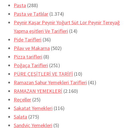
Pasta
(288)
Pasta ve Tatlılar
(1.374)
Peynir Kaşar Peynir Yoğurt Süt Lor Peynir Tereyağ
Yapma eşitleri Ve Tarifleri
(14)
Pide Tarifleri
(36)
Pilav ve Makarna
(502)
Pizza tarifleri
(8)
Poğaça Tarifleri
(251)
PÜRE ÇEŞİTLERİ VE TARİFİ
(10)
Ramazan Sahur Yemekleri Tarifleri
(41)
RAMAZAN YEMEKLERİ
(2.160)
Reçeller
(25)
Sakatat Yemekleri
(116)
Salata
(275)
Sandviç Yemekleri
(5)