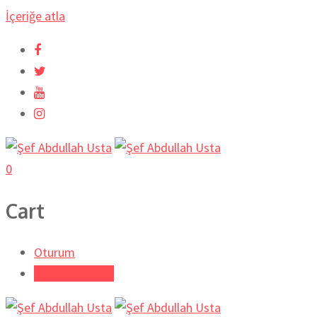
İçeriğe atla
0
Cart
Oturum
Tarifi Gönder