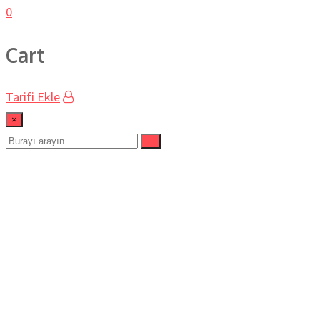
0
Cart
Tarifi Ekle
×
#evdetavukdöner
Ev