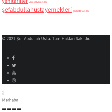
yenitarifler
yoreselyemekler
şefabdullahustayemekleri
şerbetlitatlılar
© 2021 Şef Abdullah Usta. Tüm Hakları Saklıdır.
X
Merhaba