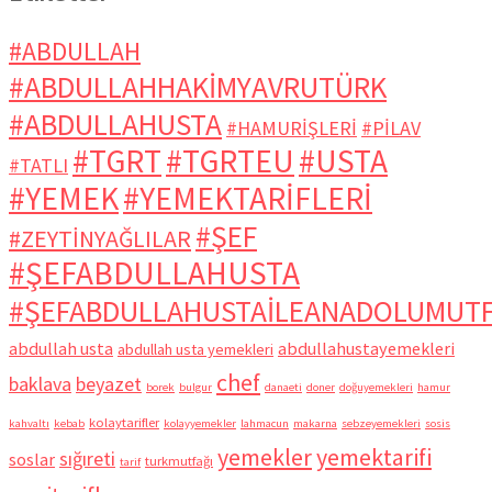
#ABDULLAH
#ABDULLAHHAKİMYAVRUTÜRK
#ABDULLAHUSTA
#HAMURİŞLERİ
#PİLAV
#TGRT
#TGRTEU
#USTA
#TATLI
#YEMEK
#YEMEKTARİFLERİ
#ŞEF
#ZEYTİNYAĞLILAR
#ŞEFABDULLAHUSTA
#ŞEFABDULLAHUSTAİLEANADOLUMUT
abdullah usta
abdullahustayemekleri
abdullah usta yemekleri
chef
baklava
beyazet
borek
bulgur
danaeti
doner
doğuyemekleri
hamur
kolaytarifler
kahvaltı
kebab
kolayyemekler
lahmacun
makarna
sebzeyemekleri
sosis
yemekler
yemektarifi
sığıreti
soslar
turkmutfağı
tarif