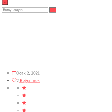
×
ÇİKOLATALI PUDİNG TATL
Ev
Öğle Yemeği
Pasta ve Tatlılar
Sütlü Tatlılar
Tatlılar
Ocak 2, 2021
2
Beğenmek