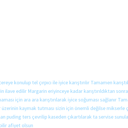
eye konulup tel çırpıcı ile iyice karıştırılır Tamamen karıştı
in ilave edilir Margarin eriyinceye kadar karıştırıldıktan son
tmaması için ara ara karıştırılarak iyice soğuması sağlanır 
er üzerinin kaymak tutması sizin için önemli değilse mikserle
urulan puding ters çevrilip kaseden çıkartılarak ta servise sunu
ilir afiyet olsun