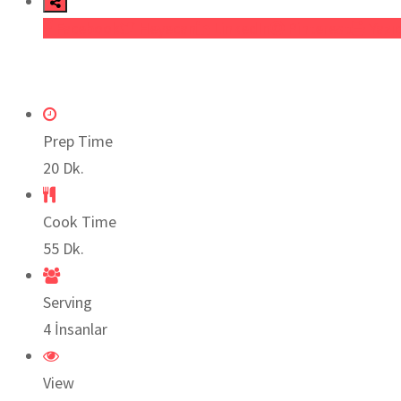
Facebook
Heyecan
LinkedIn
Pinterest
Yazıc
Prep Time
20 Dk.
Cook Time
55 Dk.
Serving
4 İnsanlar
View