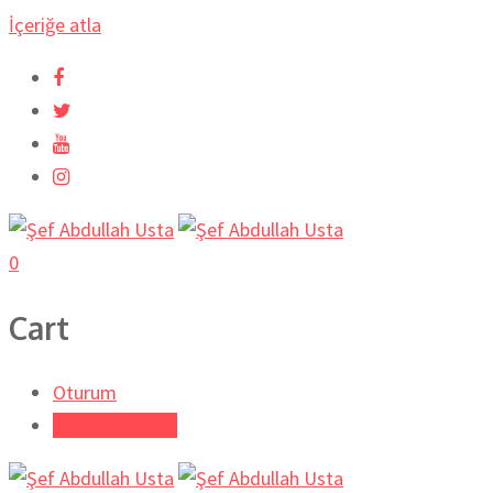
İçeriğe atla
0
Cart
Oturum
Tarifi Gönder