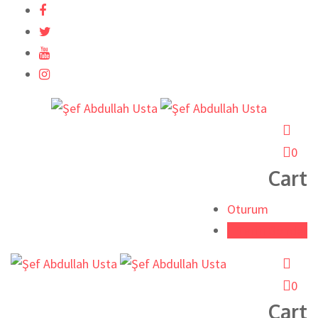
İçeriğe
atla
0
Cart
Oturum
Tarifi Gönder
0
Cart