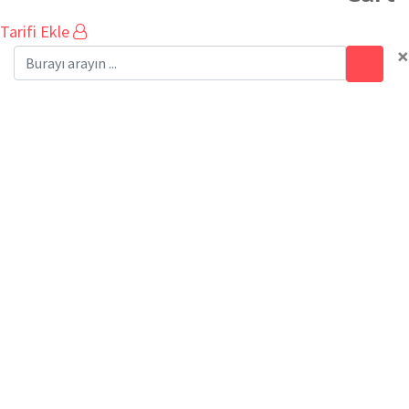
Tarifi Ekle
×
#sağlıklıbesleme
Ev