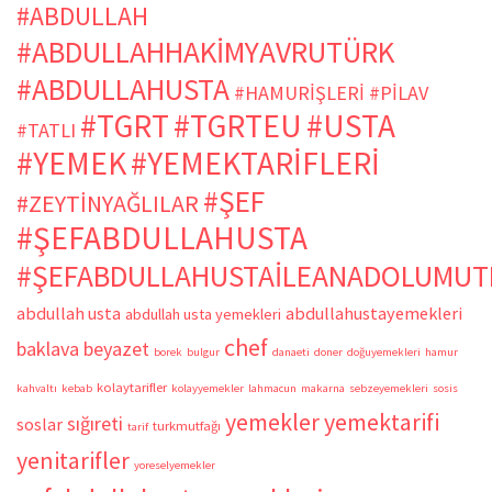
#ABDULLAH
#ABDULLAHHAKİMYAVRUTÜRK
#ABDULLAHUSTA
#HAMURİŞLERİ
#PİLAV
#TGRT
#TGRTEU
#USTA
#TATLI
#YEMEK
#YEMEKTARİFLERİ
#ŞEF
#ZEYTİNYAĞLILAR
#ŞEFABDULLAHUSTA
#ŞEFABDULLAHUSTAİLEANADOLUMUT
abdullah usta
abdullahustayemekleri
abdullah usta yemekleri
chef
baklava
beyazet
borek
bulgur
danaeti
doner
doğuyemekleri
hamur
kolaytarifler
kahvaltı
kebab
kolayyemekler
lahmacun
makarna
sebzeyemekleri
sosis
yemekler
yemektarifi
sığıreti
soslar
turkmutfağı
tarif
yenitarifler
yoreselyemekler